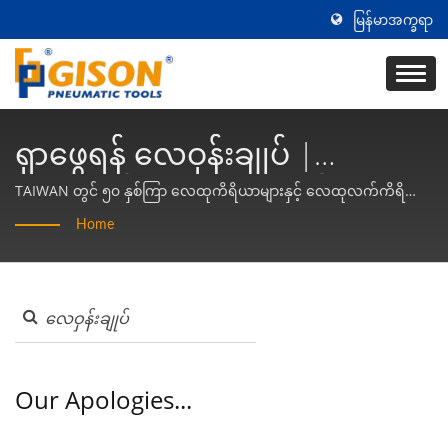
မြန်မာအက္ခရာ
ရှာဖွေရန် လေဝှန်းချုပ် |
လက်ကိုင်လေကိရိယာနှင့် လေ
TAIWAN တွင် ၅၀ နှစ်ကြာ လေထုကိရိယာများနှင့် လေထုလက်ကိရိယာ
များ ထုတ်လုပ်သူ | Gison
ထုတ်ကိရိယာ ထုတ်လုပ်သူ -
Home
Gison
Our Apologies...