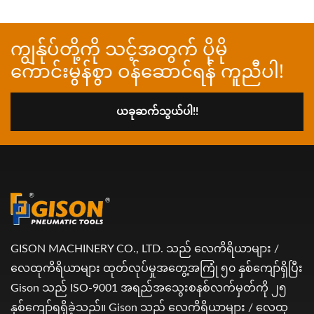
ကျွန်ုပ်တို့ကို သင့်အတွက် ပိုမို
ကောင်းမွန်စွာ ဝန်ဆောင်ရန် ကူညီပါ!
ယခုဆက်သွယ်ပါ!!
GISON MACHINERY CO., LTD. သည် လေကိရိယာများ /
လေထုကိရိယာများ ထုတ်လုပ်မှုအတွေ့အကြုံ ၅၀ နှစ်ကျော်ရှိပြီး
Gison သည် ISO-9001 အရည်အသွေးစနစ်လက်မှတ်ကို ၂၅
နှစ်ကျော်ရရှိခဲ့သည်။ Gison သည် လေကိရိယာများ / လေထု