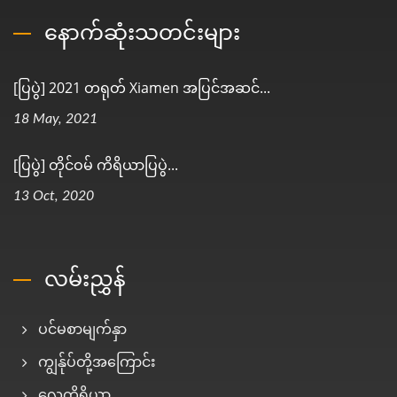
နောက်ဆုံးသတင်းများ
[ပြပွဲ] 2021 တရုတ် Xiamen အပြင်အဆင်...
18 May, 2021
[ပြပွဲ] တိုင်ဝမ် ကိရိယာပြပွဲ...
13 Oct, 2020
လမ်းညွှန်
ပင်မစာမျက်နှာ
ကျွန်ုပ်တို့အကြောင်း
လေကိရိယာ