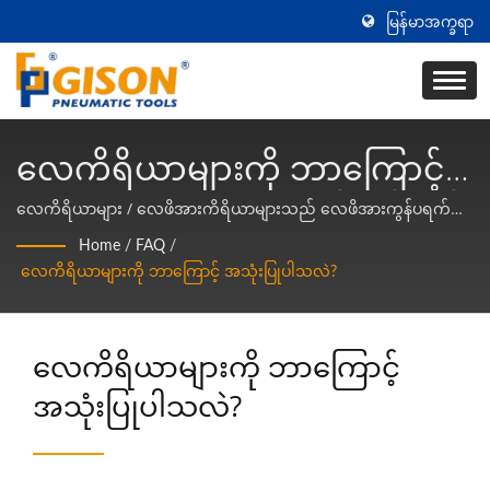
မြန်မာအက္ခရာ
လေကိရိယာများကို ဘာကြောင့်
အသုံးပြုပါသလဲ? | တိုင်းဝမ်တွင်
လေကိရိယာများ / လေဖိအားကိရိယာများသည် လေဖိအားကွန်ပရက်
ဆာမှ ပေးအပ်သော ဖိအားလေကို အသုံးပြု၍ လေမော်တာ ဒါဟာ
ထုတ်လုပ်သော လေကိရိယာများ
Home
/
FAQ
/
မီးလောင်နိုင်သော၊ ပေါက်ကွဲနိုင်သော၊ ဖုန်မှုန်၊ စိုစွတ်နှင့် ရိုက်ခတ်မှုရှိ
လေကိရိယာများကို ဘာကြောင့် အသုံးပြုပါသလဲ?
နှင့် လေထုတ်ကိရိယာများ
သော အခွင့်အလမ်းများတွင် အသ ယနေ့ခေတ်စက်မှုထုတ်လုပ်မှု၊
သင်္ဘောတည်ဆောက်ခြင်း၊ ကား၊ လေယာဉ် စသည့်အရာများတွင်
ထုတ်လုပ်သူ | Gison
အထူးသဖြင့် ဒါဟာ ပတ်ဝန်းကျင်ကိုညစ်ညမ်းစေခြင်းမရှိဘဲ၊ အလုပ်လုပ်
လေကိရိယာများကို ဘာကြောင့်
ချိန်ရှည်၊ ဖွဲ့စည်းမှုရိုးရှင်းပြီး ပြုပြင်ထိ ထုတ်လုပ်မှု၊ ယာဉ်ပြုပြင်ခြင်း၊
ဆောက်လုပ်ရေးနှင့် အလှဆင်ခြင်း၊ သတ္တု / သစ်သား / ကျောက်များကို
အသုံးပြုပါသလဲ?
အလုပ်လုပ်ခြင်း၊ ဖြတ်ခြင်း၊ သုတ်ခြင်း၊ မျက်နှာပြင်တောက်ပခြင်း၊
အရည်ချခြင်း၊ စုစည်းခြင်း၊ ချိတ်ဆက်ခြင်းနှင့် အခြားသော နယ်ပယ်များ
စွာသည်