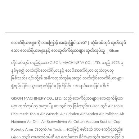
လေကိရိယာများကို ဘာကြောင့် အသုံးပြုပါသလဲ? | တိုင်းဝမ်တွင် ထုတ်လုပ်
သော လေကိရိယာများနှင့် လေထုတ်ကိရိယာများ ထုတ်လုပ်သူ | Gison
တိုင်ဝမ်တွင် တည်ရှိသော GISON MACHINERY CO., LTD. သည် 1973 ခု
နှစ်မှစ၍ လက်ကိုင်လေကိရိယာနှင့် လေဖိအားကိရိယာ ထုတ်လုပ်သူ
ဖြစ်သည်။ ၎င်းတို့၏ အဓိကထုတ်ကုန်များတွင် လက်ကိုင်လေကိရိယာများ၊
ဖွဲ့စည်းခြင်း၊ သွားရောက်ခြင်း၊ ဖြတ်ခြင်း၊ အရောင်ဆေးခြင်း၊ စိုက်
GISON MACHINERY CO., LTD. သည် လေကိရိယာများ၊ လေထုကိရိယာ
များ ထုတ်လုပ်သူ အထူးပြု ပေးသွင်းသူ ဖြစ်သည်။ Gison တွင် Air Tools၊
Pneumatic Tools၊ Air Wrench၊ Air Grinder၊ Air Sander၊ Air Polisher၊ Air
Hammer၊ Air Drill၊ Air Screwdriver၊ Air Cutter၊ Vacuum Suction Cup၊
Robotic Arms အတွက် Air Tools ... စသဖြင့် မော်ဒယ် 500 ကျော်ရှိသည်။
Gison သည် ကမ္ဘာတစ်ဝှမ်းရှိ ၅၀ ကျော်သော နိုင်ငံများတွင်၊ အထူးသဖြင့် ဥ