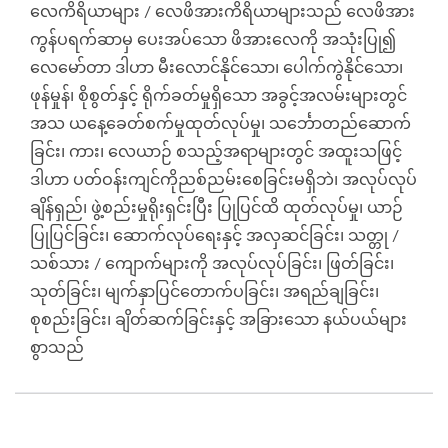
လေကိရိယာများ / လေဖိအားကိရိယာများသည် လေဖိအား
ကွန်ပရက်ဆာမှ ပေးအပ်သော ဖိအားလေကို အသုံးပြု၍
လေမော်တာ ဒါဟာ မီးလောင်နိုင်သော၊ ပေါက်ကွဲနိုင်သော၊
ဖုန်မှုန်၊ စိုစွတ်နှင့် ရိုက်ခတ်မှုရှိသော အခွင့်အလမ်းများတွင်
အသ ယနေ့ခေတ်စက်မှုထုတ်လုပ်မှု၊ သင်္ဘောတည်ဆောက်
ခြင်း၊ ကား၊ လေယာဉ် စသည့်အရာများတွင် အထူးသဖြင့်
ဒါဟာ ပတ်ဝန်းကျင်ကိုညစ်ညမ်းစေခြင်းမရှိဘဲ၊ အလုပ်လုပ်
ချိန်ရှည်၊ ဖွဲ့စည်းမှုရိုးရှင်းပြီး ပြုပြင်ထိ ထုတ်လုပ်မှု၊ ယာဉ်
ပြုပြင်ခြင်း၊ ဆောက်လုပ်ရေးနှင့် အလှဆင်ခြင်း၊ သတ္တု /
သစ်သား / ကျောက်များကို အလုပ်လုပ်ခြင်း၊ ဖြတ်ခြင်း၊
သုတ်ခြင်း၊ မျက်နှာပြင်တောက်ပခြင်း၊ အရည်ချခြင်း၊
စုစည်းခြင်း၊ ချိတ်ဆက်ခြင်းနှင့် အခြားသော နယ်ပယ်များ
စွာသည်