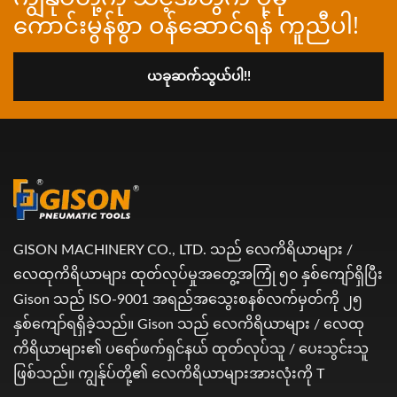
ကောင်းမွန်စွာ ဝန်ဆောင်ရန် ကူညီပါ!
ယခုဆက်သွယ်ပါ!!
GISON MACHINERY CO., LTD. သည် လေကိရိယာများ /
လေထုကိရိယာများ ထုတ်လုပ်မှုအတွေ့အကြုံ ၅၀ နှစ်ကျော်ရှိပြီး
Gison သည် ISO-9001 အရည်အသွေးစနစ်လက်မှတ်ကို ၂၅
နှစ်ကျော်ရရှိခဲ့သည်။ Gison သည် လေကိရိယာများ / လေထု
ကိရိယာများ၏ ပရော်ဖက်ရှင်နယ် ထုတ်လုပ်သူ / ပေးသွင်းသူ
ဖြစ်သည်။ ကျွန်ုပ်တို့၏ လေကိရိယာများအားလုံးကို T