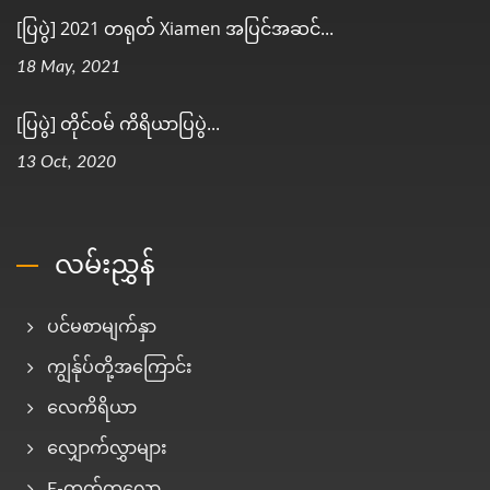
[ပြပွဲ] 2021 တရုတ် Xiamen အပြင်အဆင်...
18 May, 2021
[ပြပွဲ] တိုင်ဝမ် ကိရိယာပြပွဲ...
13 Oct, 2020
လမ်းညွှန်
ပင်မစာမျက်နှာ
ကျွန်ုပ်တို့အကြောင်း
လေကိရိယာ
လျှောက်လွှာများ
E-ကတ်တလော့