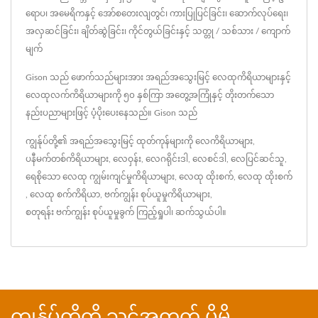
ရောပ၊ အမေရိကနှင့် အော်စတေးလျတွင်၊ ကားပြုပြင်ခြင်း၊ ဆောက်လုပ်ရေး၊
အလှဆင်ခြင်း၊ ချိတ်ဆွဲခြင်း၊ ကိုင်တွယ်ခြင်းနှင့် သတ္တု / သစ်သား / ကျောက်
မျက်
Gison သည် ဖောက်သည်များအား အရည်အသွေးမြင့် လေထုကိရိယာများနှင့်
လေထုလက်ကိရိယာများကို ၅၀ နှစ်ကြာ အတွေ့အကြုံနှင့် တိုးတက်သော
နည်းပညာများဖြင့် ပံ့ပိုးပေးနေသည်။ Gison သည်
ကျွန်ုပ်တို့၏ အရည်အသွေးမြင့် ထုတ်ကုန်များကို
လေကိရိယာများ
,
ပနီမက်တစ်ကိရိယာများ
,
လေဝှန်း
,
လေဂရိုင်းဒါ
,
လေစင်ဒါ
,
လေပြင်ဆင်သူ
,
ရေစိုသော လေထု ကျွမ်းကျင်မှုကိရိယာများ
,
လေထု ထိုးစက်
,
လေထု ထိုးစက်
,
လေထု စက်ကိရိယာ
,
ဗက်ကျွန်း စုပ်ယူမှုကိရိယာများ
,
စတုရန်း ဗက်ကျွန်း စုပ်ယူမှုခွက်
ကြည့်ရှုပါ၊
ဆက်သွယ်ပါ
။
ကျွန်ုပ်တို့ကို သင့်အတွက် ပိုမို