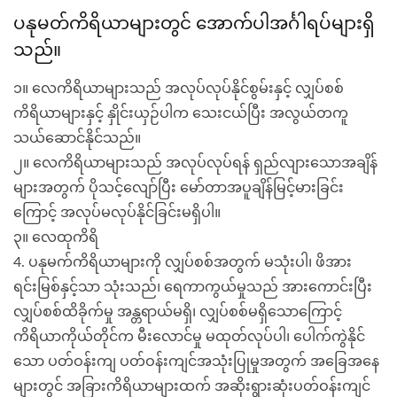
ပနုမတ်ကိရိယာများတွင် အောက်ပါအင်္ဂါရပ်များရှိ
သည်။
၁။ လေကိရိယာများသည် အလုပ်လုပ်နိုင်စွမ်းနှင့် လျှပ်စစ်
ကိရိယာများနှင့် နှိုင်းယှဉ်ပါက သေးငယ်ပြီး အလွယ်တကူ
သယ်ဆောင်နိုင်သည်။
၂။ လေကိရိယာများသည် အလုပ်လုပ်ရန် ရှည်လျားသောအချိန်
များအတွက် ပိုသင့်လျော်ပြီး မော်တာအပူချိန်မြင့်မားခြင်း
ကြောင့် အလုပ်မလုပ်နိုင်ခြင်းမရှိပါ။
၃။ လေထုကိရိ
4. ပနုမက်ကိရိယာများကို လျှပ်စစ်အတွက် မသုံးပါ၊ ဖိအား
ရင်းမြစ်နှင့်သာ သုံးသည်၊ ရေကာကွယ်မှုသည် အားကောင်းပြီး
လျှပ်စစ်ထိခိုက်မှု အန္တရာယ်မရှိ၊ လျှပ်စစ်မရှိသောကြောင့်
ကိရိယာကိုယ်တိုင်က မီးလောင်မှု မထုတ်လုပ်ပါ၊ ပေါက်ကွဲနိုင်
သော ပတ်ဝန်းကျ ပတ်ဝန်းကျင်အသုံးပြုမှုအတွက် အခြေအနေ
များတွင် အခြားကိရိယာများထက် အဆိုးရွားဆုံးပတ်ဝန်းကျင်