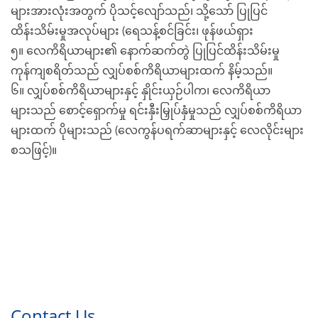
များအားလုံးအတွက် ပိုသင့်လျော်သည်၊ သို့သော် ပြုပြင်
ထိန်းသိမ်းမှုအလုပ်များ (ရေသန့်စင်ခြင်း၊ ဖုန်ဖယ်ရှား
၅။ လေကိရိယာများ၏ နောက်ဆက်တွဲ ပြုပြင်ထိန်းသိမ်းမှု
ကုန်ကျစရိတ်သည် လျှပ်စစ်ကိရိယာများထက် နိမ့်သည်။
၆။ လျှပ်စစ်ကိရိယာများနှင့် နှိုင်းယှဉ်ပါက၊ လေကိရိယာ
များသည် စောင့်ရှောက်မှု ရင်းနှီးမြှုပ်နှံမှုသည် လျှပ်စစ်ကိရိယာ
များထက် ပိုများသည် (လေကွန်ပရက်ဆာများနှင့် လေလိုင်းများ
စသဖြင့်)။