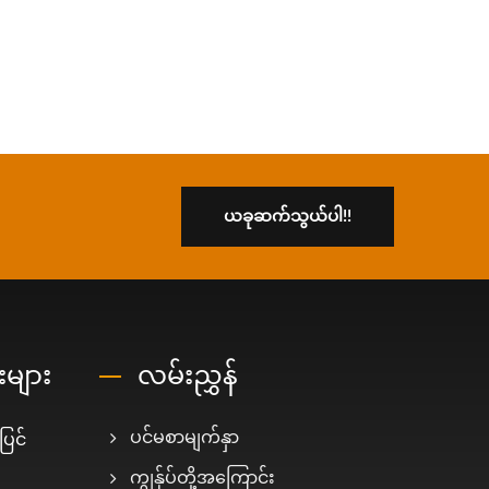
ယခုဆက်သွယ်ပါ!!
များ
လမ်းညွှန်
ပြင်
ပင်မစာမျက်နှာ
ကျွန်ုပ်တို့အကြောင်း