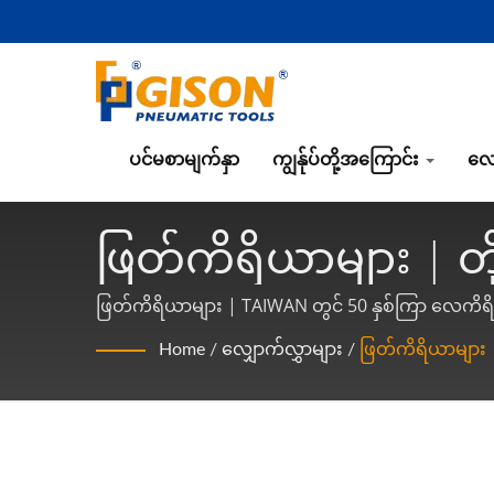
ပင်မစာမျက်နှာ
ကျွန်ုပ်တို့အကြောင်း
လေ
ဖြတ်ကိရိယာများ | တိ
လေထုတ်ကိရိယာများ 
ဖြတ်ကိရိယာများ | TAIWAN တွင် 50 နှစ်ကြာ လေကိရ
Home
/
လျှောက်လွှာများ
/
ဖြတ်ကိရိယာများ