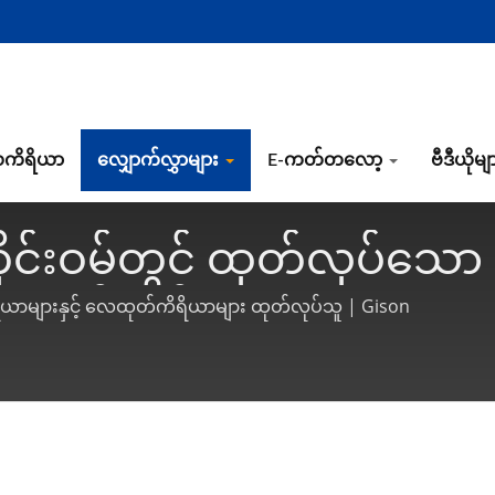
ကိရိယာ
လျှောက်လွှာများ
E-ကတ်တလော့
ဗီဒီယိုမျ
ုင်းဝမ်တွင် ထုတ်လုပ်သော
ထုတ်လုပ်သူ | Gison
ိယာများနှင့် လေထုတ်ကိရိယာများ ထုတ်လုပ်သူ | Gison