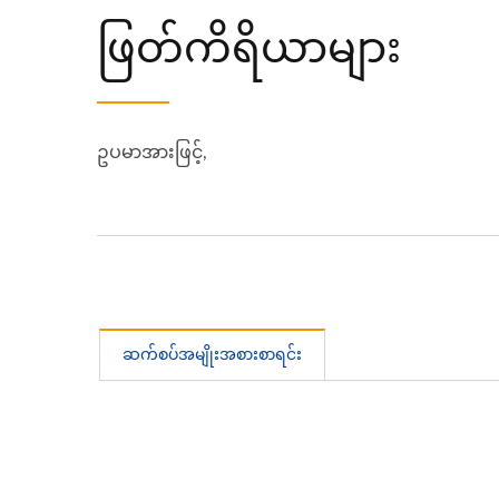
ဖြတ်ကိရိယာများ
ဥပမာအားဖြင့်,
ဆက်စပ်အမျိုးအစားစာရင်း