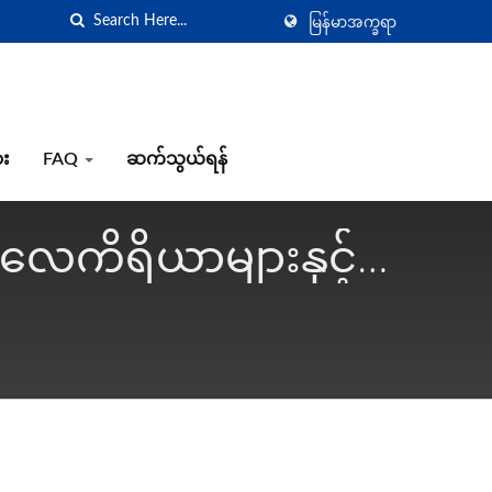
မြန်မာအက္ခရာ
ား
FAQ
ဆက်သွယ်ရန်
 လေကိရိယာများနှင့်