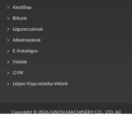
Kezdőlap
Rólunk
Légszerszámok
Alkalmazások
E-Katalógus
Videók
GYIK
Lépjen Kapcsolatba Velünk
Copyright © 2026
GISON MACHINERY CO., LTD.
All
Rights Reserved.
Consulted & Designed by
Ready-Market