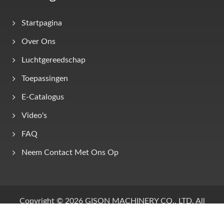
Startpagina
Over Ons
Luchtgereedschap
Toepassingen
E-Catalogus
Video's
FAQ
Neem Contact Met Ons Op
Copyright © 2026
GISON MACHINERY CO., LTD.
All
Rights Reserved.
Consulted & Designed by
Ready-Market