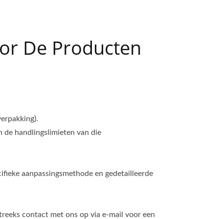
ag. E-mail: gison@seed.net.tw ;
or De Producten
erpakking).
n de handlingslimieten van die
ifieke aanpassingsmethode en gedetailleerde
streeks contact met ons op via e-mail voor een