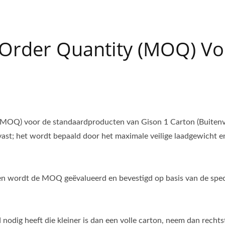
het plaatsen van een bestelling of het doen van een aanvra
Order Quantity (MOQ) Vo
MOQ) voor de standaardproducten van Gison 1 Carton (Buitenv
 vast; het wordt bepaald door het maximale veilige laadgewicht e
en wordt de MOQ geëvalueerd en bevestigd op basis van de spec
 nodig heeft die kleiner is dan een volle carton, neem dan recht