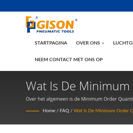
STARTPAGINA
OVER ONS
LUCHTG
NEEM CONTACT MET ONS OP
Wat Is De Minimum 
Van Gison? | Made 
Over het algemeen is de Minimum Order Quantit
producten per carton is niet vast; het wordt b
Pneumatische Hand
Home
/
FAQ
/
Wat Is De Minimum Order Q
Bestellingen: Voor aangepaste producten wordt
vereisten. Kleine Bestelbehoeften: Als u een be
via e-mail voor een aanvraag. Belangrijke Op