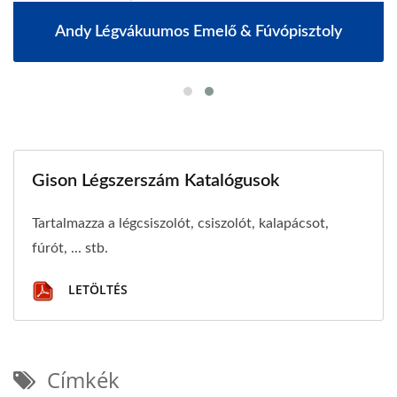
Andy Légvákuumos Emelő & Fúvópisztoly
Gison Légszerszám Katalógusok
Tartalmazza a légcsiszolót, csiszolót, kalapácsot,
fúrót, ... stb.
LETÖLTÉS
Címkék