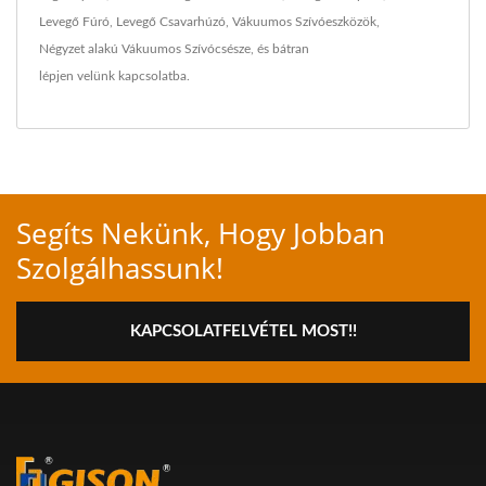
Levegő Fúró
,
Levegő Csavarhúzó
,
Vákuumos Szívóeszközök
,
Négyzet alakú Vákuumos Szívócsésze
, és bátran
lépjen velünk kapcsolatba
.
Segíts Nekünk, Hogy Jobban
Szolgálhassunk!
KAPCSOLATFELVÉTEL MOST!!