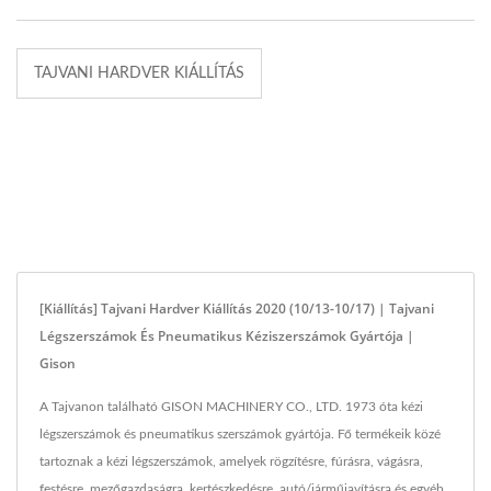
TAJVANI HARDVER KIÁLLÍTÁS
[Kiállítás] Tajvani Hardver Kiállítás 2020 (10/13-10/17) | Tajvani
Légszerszámok És Pneumatikus Kéziszerszámok Gyártója |
Gison
A Tajvanon található GISON MACHINERY CO., LTD. 1973 óta kézi
légszerszámok és pneumatikus szerszámok gyártója. Fő termékeik közé
tartoznak a kézi légszerszámok, amelyek rögzítésre, fúrásra, vágásra,
festésre, mezőgazdaságra, kertészkedésre, autó/járműjavításra és egyéb