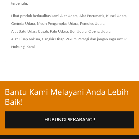
terpenuhi.
Lihat produk berkualitas kami
Alat Udara
,
Alat Pneumatik
,
Kunci Udara
,
Gerinda Udara
,
Mesin Pengamplas Udara
,
Pemoles Udara
,
Alat Batu Udara Basah
,
Palu Udara
,
Bor Udara
,
Obeng Udara
,
Alat Hisap Vakum
,
Cangkir Hisap Vakum Persegi
dan jangan ragu untuk
Hubungi Kami
.
Bantu Kami Melayani Anda Lebih
Baik!
HUBUNGI SEKARANG!!