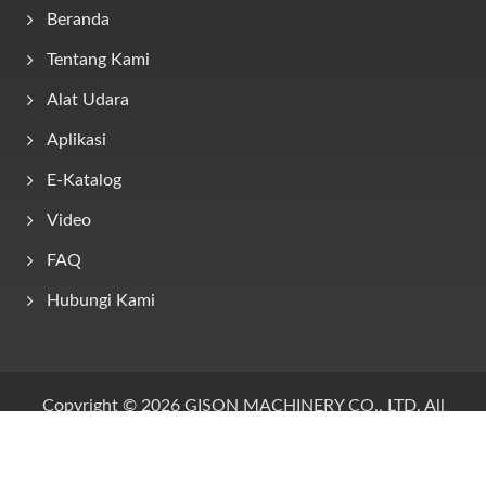
Beranda
Tentang Kami
Alat Udara
Aplikasi
E-Katalog
Video
FAQ
Hubungi Kami
Copyright © 2026
GISON MACHINERY CO., LTD.
All
Rights Reserved.
Consulted & Designed by
Ready-Market