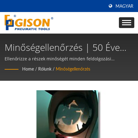
MAGYAR
Minőségellenőrzés | 50 Éve
Gyártunk Légszerszámokat És
Ellenőrizze a részek minőségét minden feldolgozási
szakaszban | 50 éve gyártunk légszerszámokat és
Pneumatikus
Home
/
Rólunk
/
Minőségellenőrzés
pneumatikus kéziszerszámokat TAIWAN-on | Gison
Kéziszerszámokat TAIWAN-On
| Gison