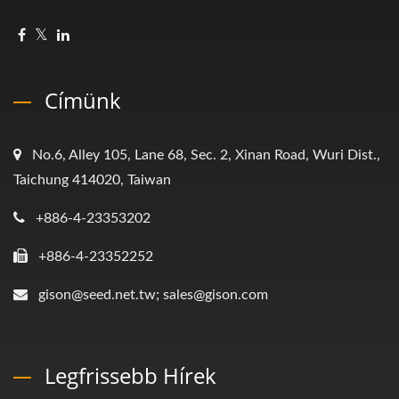
Címünk
No.6, Alley 105, Lane 68, Sec. 2, Xinan Road, Wuri Dist.,
Taichung 414020, Taiwan
+886-4-23353202
+886-4-23352252
gison@seed.net.tw; sales@gison.com
Legfrissebb Hírek