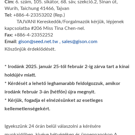
Cím:
6. szám, 105. sikátor, 68. sáv, szekció.2, Sinan út,
Wurih, Taichung 41466, Tajvan
Tel:
+886-4-23353202 (Rep.)
TAJVANI Kereskedők/Forgalmazók kérjük, lépjenek
kapcsolatba #206 Miss Tina Chen-nel.
Fax:
+886-4-23352252
Email:
gison@seed.net.tw , sales@gison.com
Köszönjük érdeklődését.
* Irodánk 2025. január 25-től február 2-ig zárva tart a kínai
holdújév miatt.
* Kérdését a lehető leghamarabb feldolgozzuk, amikor
irodánk február 3-án (hétfőn) újra megnyit.
* Kérjük, fogadja el elnézésünket az esetleges
kellemetlenségekért.
Igyekszünk 24 órán belül válaszolni a kérésére
munkaidőben, kivéve hétvégéken és ünnepnapokon.A