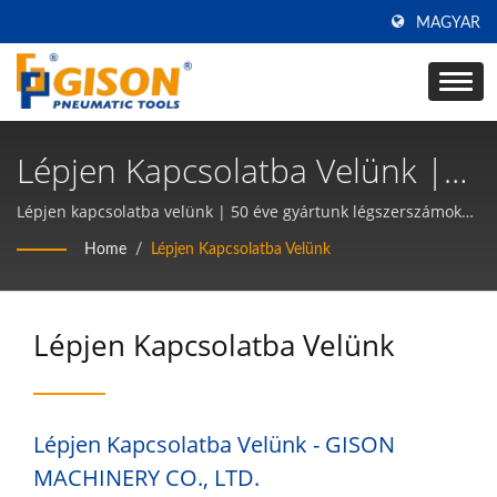
MAGYAR
Lépjen Kapcsolatba Velünk |
50 Éve Gyártunk
Lépjen kapcsolatba velünk | 50 éve gyártunk légszerszámokat
és pneumatikus kéziszerszámokat TAIWAN-on | Gison
Légszerszámokat És
Home
/
Lépjen Kapcsolatba Velünk
Pneumatikus
Kéziszerszámokat TAIWAN-On
Lépjen Kapcsolatba Velünk
| Gison
Lépjen Kapcsolatba Velünk - GISON
MACHINERY CO., LTD.