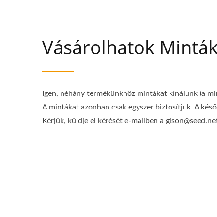
Vásárolhatok Minták
Igen, néhány termékünkhöz mintákat kínálunk (a min
A mintákat azonban csak egyszer biztosítjuk. A kés
Kérjük, küldje el kérését e-mailben a gison@seed.n