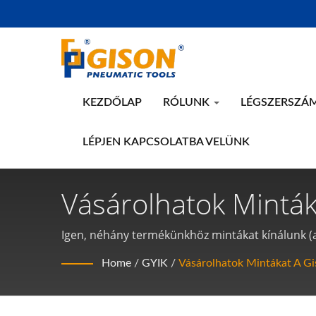
KEZDŐLAP
RÓLUNK
LÉGSZERSZÁ
LÉPJEN KAPCSOLATBA VELÜNK
Vásárolhatok Minták
Pneumatikus Kézisz
Igen, néhány termékünkhöz mintákat kínálunk (a
biztosítjuk. A későbbi rendeléseknek meg kell f
Home
/
GYIK
/
Vásárolhatok Mintákat A Gi
gison@seed.net.tw vagy sales@gison.com címre,