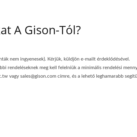
at A Gison-Tól?
ták nem ingyenesek). Kérjük, küldjön e-mailt érdeklődésével.
őbbi rendeléseknek meg kell felelniük a minimális rendelési me
et.tw vagy sales@gison.com címre, és a lehető leghamarabb segí