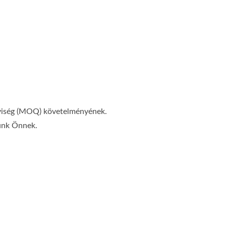
nnyiség (MOQ) követelményének.
tünk Önnek.