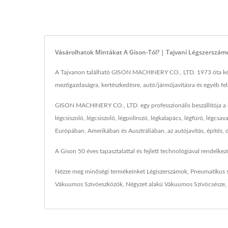
Vásárolhatok Mintákat A Gison-Tól? | Tajvani Légszerszá
A Tajvanon található GISON MACHINERY CO., LTD. 1973 óta kézi lé
mezőgazdaságra, kertészkedésre, autó/járműjavításra és egyéb fe
GISON MACHINERY CO., LTD. egy professzionális beszállítója a l
légcsiszoló, légcsiszoló, légpolírozó, légkalapács, légfúró, légcs
Európában, Amerikában és Ausztráliában, az autójavítás, építés, d
A Gison 50 éves tapasztalattal és fejlett technológiával rendelke
Nézze meg minőségi termékeinket
Légiszerszámok
,
Pneumatikus 
Vákuumos Szívóeszközök
,
Négyzet alakú Vákuumos Szívócsésze
,