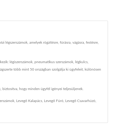
légszerszámok, amelyek rögzítésre, fúrásra, vágásra, festésre,
ezik: légiszerszámok, pneumatikus szerszámok, légkulcs,
ilágszerte több mint 50 országban szolgálja ki ügyfeleit, különösen
.
 biztosítva, hogy minden ügyfél igényei teljesüljenek.
erszámok
,
Levegő Kalapács
,
Levegő Fúró
,
Levegő Csavarhúzó
,