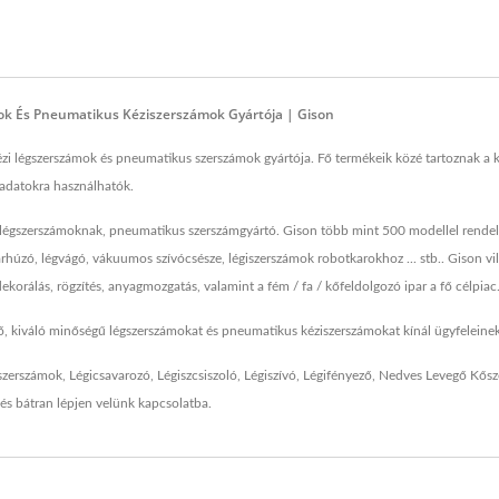
mok És Pneumatikus Kéziszerszámok Gyártója | Gison
gszerszámok és pneumatikus szerszámok gyártója. Fő termékeik közé tartoznak a kézi 
ladatokra használhatók.
égszerszámoknak, pneumatikus szerszámgyártó. Gison több mint 500 modellel rendelk
avarhúzó, légvágó, vákuumos szívócsésze, légiszerszámok robotkarokhoz ... stb.. Gison v
ekorálás, rögzítés, anyagmozgatás, valamint a fém / fa / kőfeldolgozó ipar a fő célpiac
ző, kiváló minőségű légszerszámokat és pneumatikus kéziszerszámokat kínál ügyfeleinek,
szerszámok
,
Légicsavarozó
,
Légiszcsiszoló
,
Légiszívó
,
Légifényező
,
Nedves Levegő Kősz
 és bátran
lépjen velünk kapcsolatba
.