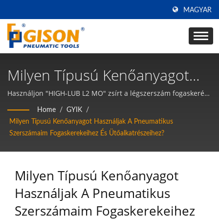
MAGYAR
Milyen Típusú Kenőanyagot
Használjak A Pneumatikus
Használjon "HIGH-LUB L2 MO" zsírt a légszerszám fogaskerék-
és ütőegységének kenésére, amikor először használja a
Szerszámaim Fogaskerekeihez
Home
/
GYIK
/
légszerszámot, és minden 2. héten.
Milyen Típusú Kenőanyagot Használjak A Pneumatikus
És Ütőalkatrészeihez? |
Szerszámaim Fogaskerekeihez És Ütőalkatrészeihez?
Tajvani Légszerszámok És
Pneumatikus Kéziszerszámok
Milyen Típusú Kenőanyagot
Gyártója | Gison
Használjak A Pneumatikus
Szerszámaim Fogaskerekeihez