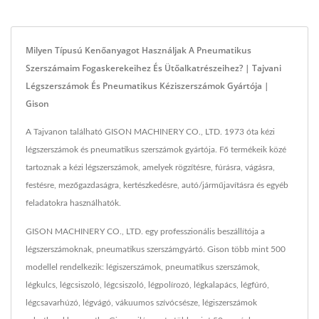
Milyen Típusú Kenőanyagot Használjak A Pneumatikus
Szerszámaim Fogaskerekeihez És Ütőalkatrészeihez? | Tajvani
Légszerszámok És Pneumatikus Kéziszerszámok Gyártója |
Gison
A Tajvanon található GISON MACHINERY CO., LTD. 1973 óta kézi
légszerszámok és pneumatikus szerszámok gyártója. Fő termékeik közé
tartoznak a kézi légszerszámok, amelyek rögzítésre, fúrásra, vágásra,
festésre, mezőgazdaságra, kertészkedésre, autó/járműjavításra és egyéb
feladatokra használhatók.
GISON MACHINERY CO., LTD. egy professzionális beszállítója a
légszerszámoknak, pneumatikus szerszámgyártó. Gison több mint 500
modellel rendelkezik: légiszerszámok, pneumatikus szerszámok,
légkulcs, légcsiszoló, légcsiszoló, légpolírozó, légkalapács, légfúró,
légcsavarhúzó, légvágó, vákuumos szívócsésze, légiszerszámok