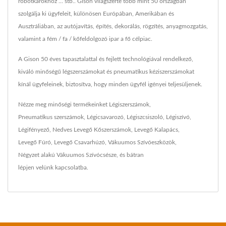
robotkarokhoz ... stb.. Gison világszerte több mint 50 országban
szolgálja ki ügyfeleit, különösen Európában, Amerikában és
Ausztráliában, az autójavítás, építés, dekorálás, rögzítés, anyagmozgatás,
valamint a fém / fa / kőfeldolgozó ipar a fő célpiac.
A Gison 50 éves tapasztalattal és fejlett technológiával rendelkező,
kiváló minőségű légszerszámokat és pneumatikus kéziszerszámokat
kínál ügyfeleinek, biztosítva, hogy minden ügyfél igényei teljesüljenek.
Nézze meg minőségi termékeinket
Légiszerszámok
,
Pneumatikus szerszámok
,
Légicsavarozó
,
Légiszcsiszoló
,
Légiszívó
,
Légifényező
,
Nedves Levegő Kőszerszámok
,
Levegő Kalapács
,
Levegő Fúró
,
Levegő Csavarhúzó
,
Vákuumos Szívóeszközök
,
Négyzet alakú Vákuumos Szívócsésze
, és bátran
lépjen velünk kapcsolatba
.