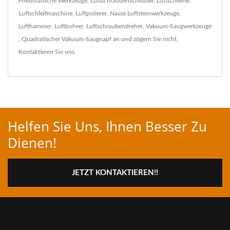
Pneumatische Werkzeuge
,
Luftschraubenschlüssel
,
Luftschleifer
,
Luftschleifmaschine
,
Luftpolierer
,
Nasse Luftsteinwerkzeuge
,
Lufthammer
,
Luftbohrer
,
Luftschraubendreher
,
Vakuum-Saugwerkzeuge
,
Quadratischer Vakuum-Saugnapf
an und zögern Sie nicht,
Kontaktieren Sie uns
.
Helfen Sie Uns, Ihnen Besser Zu
Dienen!
JETZT KONTAKTIEREN!!