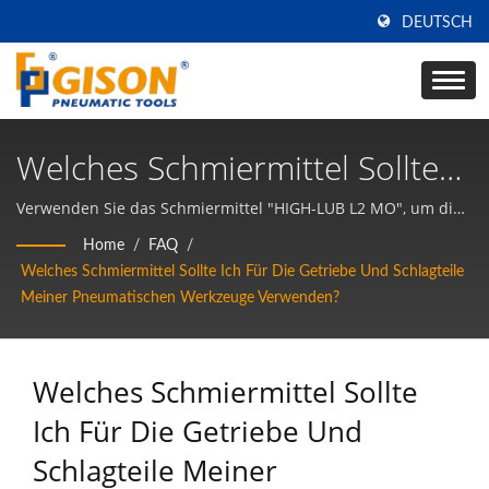
DEUTSCH
Welches Schmiermittel Sollte
Ich Für Die Getriebe Und
Verwenden Sie das Schmiermittel "HIGH-LUB L2 MO", um die
Getriebeeinheit und die Schlageinheit des
Schlagteile Meiner
Home
/
FAQ
/
Druckluftwerkzeugs zu schmieren, wenn Sie ein
Welches Schmiermittel Sollte Ich Für Die Getriebe Und Schlagteile
Pneumatischen Werkzeuge
Druckluftwerkzeug zum ersten Mal verwenden und alle 2
Meiner Pneumatischen Werkzeuge Verwenden?
Wochen.
Verwenden? | Hersteller Von
Druckluftwerkzeugen Und
Welches Schmiermittel Sollte
Pneumatischen
Ich Für Die Getriebe Und
Handwerkzeugen Aus Taiwan
Schlagteile Meiner