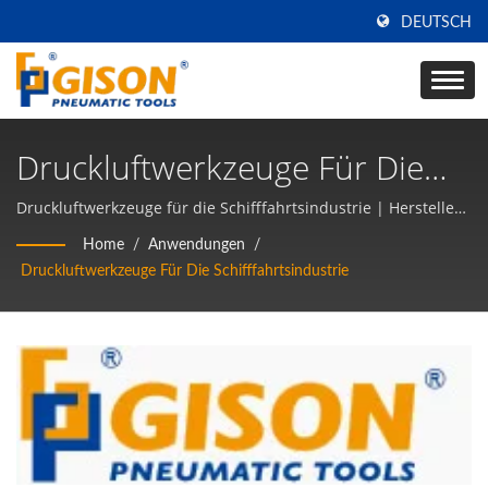
DEUTSCH
Druckluftwerkzeuge Für Die
Schifffahrtsindustrie |
Druckluftwerkzeuge für die Schifffahrtsindustrie | Hersteller
von Druckluftwerkzeugen und pneumatischen
Hersteller Von
Home
/
Anwendungen
/
Handwerkzeugen seit 50 Jahren in TAIWAN | Gison
Druckluftwerkzeuge Für Die Schifffahrtsindustrie
Druckluftwerkzeugen Und
Pneumatischen
Handwerkzeugen Aus Taiwan
| Gison