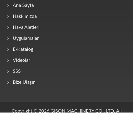
Ana Sayfa
Hakkımızda
Hava Aletleri
Uygulamalar
E-Katalog
Videolar
SSS
Bize Ulaşın
Copyright © 2026
GISON MACHINERY CO., LTD.
All
Rights Reserved.
Consulted & Designed by
Ready-Market