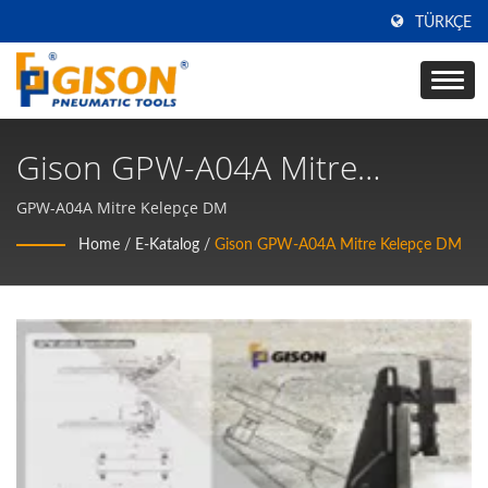
TÜRKÇE
Gison GPW-A04A Mitre
Kelepçe DM | Yüksek Kaliteli
GPW-A04A Mitre Kelepçe DM
Hava Aletleri & Pnömatik El
Home
/
E-Katalog
/
Gison GPW-A04A Mitre Kelepçe DM
Aletleri Üreticisi | Gison