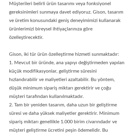
genellikle 1.000 birim civarındadır ve müşteri geliştirme
Müşterileri belirli ürün tasarımı veya fonksiyonel
ücretini peşin ödemelidir. Bu yöntem, yüksek hacimli bir talep
gereksinimleri sunmaya davet ediyoruz. Gison, tasarım
yoksa önerilmez.
ve üretim konusundaki geniş deneyimimizi kullanarak
ürünlerimizi bireysel ihtiyaçlarınıza göre
özelleştirecektir.
Gison, iki tür ürün özelleştirme hizmeti sunmaktadır:
1. Mevcut bir üründe, ana yapıyı değiştirmeden yapılan
küçük modifikasyonlar, geliştirme süresini
hızlandırabilir ve maliyetleri azaltabilir. Bu yöntem,
düşük minimum sipariş miktarı gerektirir ve çoğu
müşteri tarafından kullanılmaktadır.
2. Tam bir yeniden tasarım, daha uzun bir geliştirme
süresi ve daha yüksek maliyetler gerektirir. Minimum
sipariş miktarı genellikle 1.000 birim civarındadır ve
müşteri geliştirme ücretini peşin ödemelidir. Bu