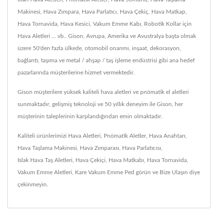
Makinesi, Hava Zımpara, Hava Parlatıcı, Hava Çekiç, Hava Matkap,
Hava Tornavida, Hava Kesici, Vakum Emme Kabı, Robotik Kollar için
Hava Aletleri ... vb.. Gison, Avrupa, Amerika ve Avustralya başta olmak
üzere 50'den fazla ülkede, otomobil onarımı, inşaat, dekorasyon,
bağlantı, taşıma ve metal / ahşap / taş işleme endüstrisi gibi ana hedef
pazarlarında müşterilerine hizmet vermektedir.
Gison müşterilere yüksek kaliteli hava aletleri ve pnömatik el aletleri
sunmaktadır, gelişmiş teknoloji ve 50 yıllık deneyim ile Gison, her
müşterinin taleplerinin karşılandığından emin olmaktadır.
Kaliteli ürünlerimizi
Hava Aletleri
,
Pnömatik Aletler
,
Hava Anahtarı
,
Hava Taşlama Makinesi
,
Hava Zımparası
,
Hava Parlatıcısı
,
Islak Hava Taş Aletleri
,
Hava Çekiçi
,
Hava Matkabı
,
Hava Tornavida
,
Vakum Emme Aletleri
,
Kare Vakum Emme Ped
görün ve
Bize Ulaşın
diye
çekinmeyin.