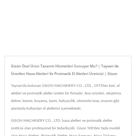
Gison Özel Ürün Tasarım Hizmetleri Sunuyor Mu? | Tayvan'da
Üretilen Hava Aletleri Ve Pnömatik El Aletleri Üreticisi | Gison
Tayvan'da bulunan GISON MACHINERY CO., LTD., 1973'ten beri, el
aletleri ve pnömatik aletler üreten bir firmadır. Ana ürünleri, sıkıştırma,
delme, kesme, boyama, tarım, bahçecilik, otomotiv/araç onarımı gibi
alanlarda kullanılan el aletlerini içermektedir.
GISON MACHINERY CO., LTD. hava aletleri ve pnömatik aletler
üreticisi olan profesyonel bir tedarikçidir. Gison 500'den fazla modeli
olan Hava Aletleri, Pnömatik Aletler, Hava Somunu, Hava Taşlama