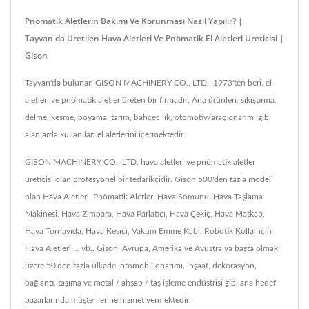
Pnömatik Aletlerin Bakımı Ve Korunması Nasıl Yapılır? |
Tayvan'da Üretilen Hava Aletleri Ve Pnömatik El Aletleri Üreticisi |
Gison
Tayvan'da bulunan GISON MACHINERY CO., LTD., 1973'ten beri, el
aletleri ve pnömatik aletler üreten bir firmadır. Ana ürünleri, sıkıştırma,
delme, kesme, boyama, tarım, bahçecilik, otomotiv/araç onarımı gibi
alanlarda kullanılan el aletlerini içermektedir.
GISON MACHINERY CO., LTD. hava aletleri ve pnömatik aletler
üreticisi olan profesyonel bir tedarikçidir. Gison 500'den fazla modeli
olan Hava Aletleri, Pnömatik Aletler, Hava Somunu, Hava Taşlama
Makinesi, Hava Zımpara, Hava Parlatıcı, Hava Çekiç, Hava Matkap,
Hava Tornavida, Hava Kesici, Vakum Emme Kabı, Robotik Kollar için
Hava Aletleri ... vb.. Gison, Avrupa, Amerika ve Avustralya başta olmak
üzere 50'den fazla ülkede, otomobil onarımı, inşaat, dekorasyon,
bağlantı, taşıma ve metal / ahşap / taş işleme endüstrisi gibi ana hedef
pazarlarında müşterilerine hizmet vermektedir.