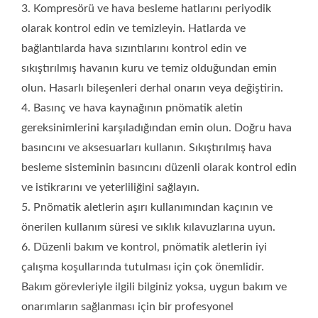
3. Kompresörü ve hava besleme hatlarını periyodik
aletin performansı ve güvenliği için derhal değiştirin. 8. Eğer
pnömatik aletlerde anormal gürültü, titreşim veya performans
olarak kontrol edin ve temizleyin. Hatlarda ve
düşüklüğü fark ederseniz, derhal kontrol edin veya onarın.
bağlantılarda hava sızıntılarını kontrol edin ve
Daha fazla hasar veya kaza önlemek için hasarlı aletleri
sıkıştırılmış havanın kuru ve temiz olduğundan emin
kullanmaktan kaçının. 9. Pnömatik aletleri kullanılmadığında
olun. Hasarlı bileşenleri derhal onarın veya değiştirin.
düzgün bir şekilde saklayın. Onları kuru tutun ve aşırı nemli
4. Basınç ve hava kaynağının pnömatik aletin
veya aşırı sıcaklıkların olduğu ortamlardan koruyun. Aletleri
gereksinimlerini karşıladığından emin olun. Doğru hava
çocuklardan ve diğerlerinden uzak, güvenli bir yerde saklayın.
Bu bakım yönergelerine ve üreticinin tavsiyelerine uyarak,
basıncını ve aksesuarları kullanın. Sıkıştırılmış hava
pnömatik aletlerinizin iyi durumda çalışmasını, uzun ömürlü
besleme sisteminin basıncını düzenli olarak kontrol edin
performans sağlamasını ve hasar ve kaza riskini azaltmasını
ve istikrarını ve yeterliliğini sağlayın.
sağlayabilirsiniz.
5. Pnömatik aletlerin aşırı kullanımından kaçının ve
önerilen kullanım süresi ve sıklık kılavuzlarına uyun.
6. Düzenli bakım ve kontrol, pnömatik aletlerin iyi
çalışma koşullarında tutulması için çok önemlidir.
Bakım görevleriyle ilgili bilginiz yoksa, uygun bakım ve
onarımların sağlanması için bir profesyonel