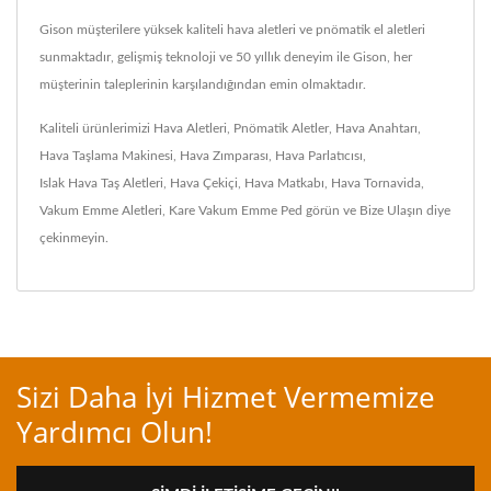
Gison müşterilere yüksek kaliteli hava aletleri ve pnömatik el aletleri
sunmaktadır, gelişmiş teknoloji ve 50 yıllık deneyim ile Gison, her
müşterinin taleplerinin karşılandığından emin olmaktadır.
Kaliteli ürünlerimizi
Hava Aletleri
,
Pnömatik Aletler
,
Hava Anahtarı
,
Hava Taşlama Makinesi
,
Hava Zımparası
,
Hava Parlatıcısı
,
Islak Hava Taş Aletleri
,
Hava Çekiçi
,
Hava Matkabı
,
Hava Tornavida
,
Vakum Emme Aletleri
,
Kare Vakum Emme Ped
görün ve
Bize Ulaşın
diye
çekinmeyin.
Sizi Daha İyi Hizmet Vermemize
Yardımcı Olun!