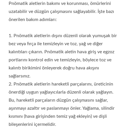
bileşenlerini içermelidir. 3. Kompresörü ve hava besleme
Pnömatik aletlerin bakımı ve korunması, ömürlerini
hatlarını periyodik olarak kontrol edin ve temizleyin. Hatlarda
uzatabilir ve düzgün çalışmasını sağlayabilir. İşte bazı
ve bağlantılarda hava sızıntılarını kontrol edin ve sıkıştırılmış
önerilen bakım adımları:
havanın kuru ve temiz olduğundan emin olun. Hasarlı
bileşenleri derhal onarın veya değiştirin. 4. Basınç ve hava
1. Pnömatik aletlerin dışını düzenli olarak yumuşak bir
kaynağının pnömatik aletin gereksinimlerini karşıladığından
emin olun. Doğru hava basıncını ve aksesuarları kullanın.
bez veya fırça ile temizleyin ve toz, yağ ve diğer
Sıkıştırılmış hava besleme sisteminin basıncını düzenli olarak
kalıntıları çıkarın. Pnömatik aletin hava giriş ve egzoz
kontrol edin ve istikrarını ve yeterliliğini sağlayın. 5. Pnömatik
portlarını kontrol edin ve temizleyin, böylece toz ve
aletlerin aşırı kullanımından kaçının ve önerilen kullanım
kalıntı birikimini önleyerek doğru hava akışını
süresi ve sıklık kılavuzlarına uyun. 6. Düzenli bakım ve kontrol,
sağlarsınız.
pnömatik aletlerin iyi çalışma koşullarında tutulması için çok
2. Pnömatik aletlerin hareketli parçalarını, üreticinin
önemlidir. Bakım görevleriyle ilgili bilginiz yoksa, uygun bakım
ve onarımların sağlanması için bir profesyonel teknisyenden
önerdiği uygun yağlayıcılarla düzenli olarak yağlayın.
yardım almanız önerilir. 7. Pnömatik aletlerin kullanım
Bu, hareketli parçaların düzgün çalışmasını sağlar,
sıklığına ve operasyonel gereksinimlerine bağlı olarak,
aşınmayı azaltır ve paslanmayı önler. Yağlama, silindir
bıçaklar, dişliler, çekiç blokları ve pistonlar gibi aşınmış
kısmını (hava girişinden temiz yağ ekleyin) ve dişli
parçaları düzenli olarak kontrol edin ve değiştirin. Bu
bileşenlerini içermelidir.
parçalardan herhangi biri aşınmış veya hasar görmüşse,