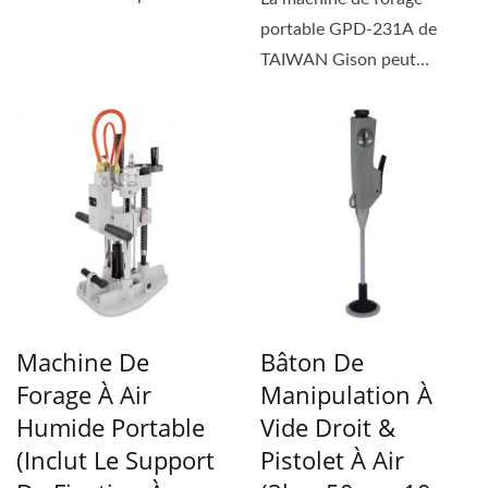
rapidement aspirer sur
portable GPD-231A de
toute...
TAIWAN Gison peut
rapidement adhérer à toute
surface...
Machine De
Bâton De
Forage À Air
Manipulation À
Humide Portable
Vide Droit &
(inclut Le Support
Pistolet À Air