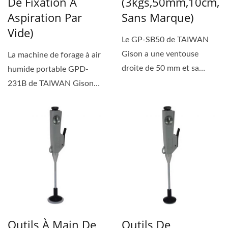
De Fixation À
(3kgs,50mm,10cm,
Aspiration Par
Sans Marque)
Vide)
Le GP-SB50 de TAIWAN
Gison a une ventouse
La machine de forage à air
droite de 50 mm et sa
humide portable GPD-
capacité d'aspiration
231B de TAIWAN Gison
maximale...
peut rapidement adhérer...
Outils À Main De
Outils De