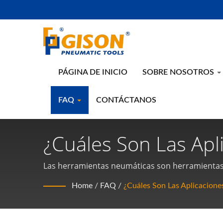
PÁGINA DE INICIO
SOBRE NOSOTROS
FAQ
CONTÁCTANOS
¿Cuáles Son Las Apl
Herramientas Neumá
Las herramientas neumáticas son herramientas
por su ligereza, alta eficiencia y durabilidad, y 
Neumáticas Y Herra
Home
/
FAQ
/
¿Cuáles Son Las Aplicacion
Gison