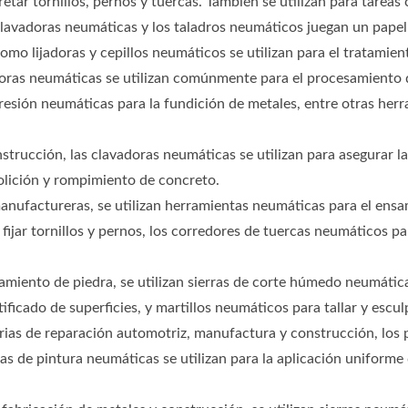
retar tornillos, pernos y tuercas. También se utilizan para tarea
lavadoras neumáticas y los taladros neumáticos juegan un papel cr
mo lijadoras y cepillos neumáticos se utilizan para el tratamien
ras neumáticas se utilizan comúnmente para el procesamiento d
resión neumáticas para la fundición de metales, entre otras her
nstrucción, las clavadoras neumáticas se utilizan para asegurar l
molición y rompimiento de concreto.
nufactureras, se utilizan herramientas neumáticas para el ensa
fijar tornillos y pernos, los corredores de tuercas neumáticos pa
amiento de piedra, se utilizan sierras de corte húmedo neumática
ficado de superficies, y martillos neumáticos para tallar y esculp
rias de reparación automotriz, manufactura y construcción, los 
olas de pintura neumáticas se utilizan para la aplicación unifor