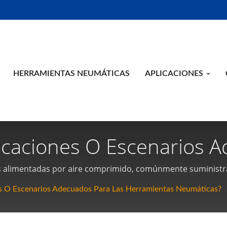
HERRAMIENTAS NEUMÁTICAS
APLICACIONES
icaciones O Escenarios 
ticas? | Fabricante De 
 alimentadas por aire comprimido, comúnmente suministra
se utilizan ampliamente en diversas industrias.
mientas Manuales Neumá
es O Escenarios Adecuados Para Las Herramientas Neumáticas?