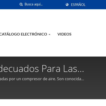
ESPAÑOL
CATÁLOGO ELECTRÓNICO
VIDEOS
Adecuados Para Las
Herramientas
das por un compresor de aire. Son conocidas
ticas De Taiwán |