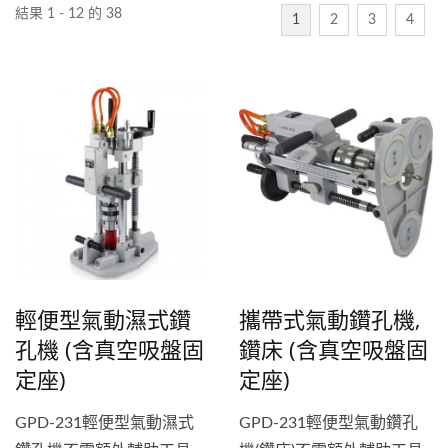
結果 1 - 12 的 38
1
2
3
4
輕便型氣動濕式鑽
攜帶式氣動鑽孔機,
孔機 (含真空吸盤固
鑽床 (含真空吸盤固
定座)
定座)
GPD-231輕便型氣動濕式
GPD-231輕便型氣動鑽孔