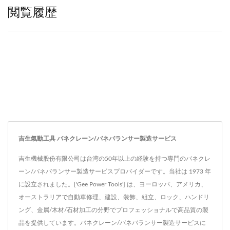
閲覧履歴
吉生氣動工具 バネクレーン/バネバランサー製造サービス
吉生機械股份有限公司は台湾の50年以上の経験を持つ専門のバネクレ
ーン/バネバランサー製造サービスプロバイダーです。当社は 1973 年
に設立されました。['Gee Power Tools'] は、ヨーロッパ、アメリカ、
オーストラリアで自動車修理、建設、装飾、組立、ロック、ハンドリ
ング、金属/木材/石材加工の分野でプロフェッショナルで高品質の製
品を提供しています。バネクレーン/バネバランサー製造サービスに