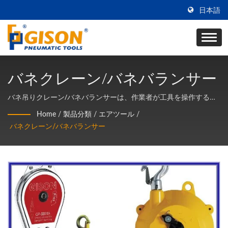
日本語
バネクレーン/バネバランサー
バネ吊りクレーン/バネバランサーは、作業者が工具を操作する際
の重量を軽減するために主に設計されています。 作業員がより簡
Home
/
製品分類
/
エアツール
/
単で、安全で、効率的に働けるようにします。 操作ツールを使用
バネクレーン/バネバランサー
する際、自由に使用でき、制限や疲労はありません。 工具の重量
と同等の吊り力に調整すると、スプリングクレーンの吊り力が工
具自体の重量を相殺し、工具の取り扱いが楽になります。 さら
に、作業場をより整然とし、工具が衝突や落下から守られるよう
にします。