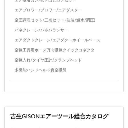
エア吸引ガン/吹き出しガンセット
エアブロワー/ブロワー/エアダスター
空圧調理セット/三点セット (注油/濾水/調圧)
バネクレーン/バネバランサー
エアダクトクレーン/エアダクトホイールベース
空気工具用ホース万向吸気クイックコネクタ
空気入れ/タイヤ圧計/クランプヘッド
多機能ハンドヘルド真空吸盤
吉生GISONエアーツール総合カタログ