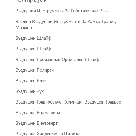
Нови Продукти
Въздушни Инструменти За Роботизирана Ръка
Влажни Въздушни Инструменти За Камък, Гранит,
Мрамор
Въздушен Шлайф
Въздушен Шлайф
Въздушен Произволен Орбитален Шлайф
Въздушен Полирач
Въздушен Ключ
Въздушен Чук
Въздушен Гравировъчен Химикал, Въздушен Гравьор
Въздушна Бормашина
Въздушен Винтоверт
Въздушна Хидравлична Нитачка