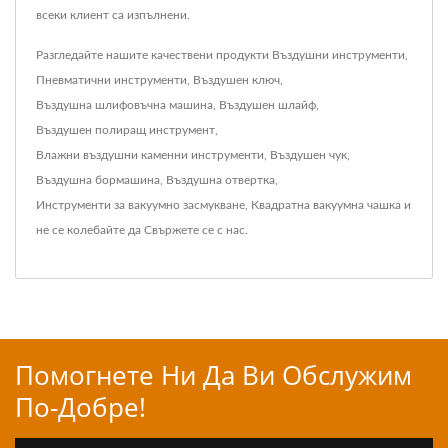
всеки клиент са изпълнени.
Разгледайте нашите качествени продукти
Въздушни инструменти
,
Пневматични инструменти
,
Въздушен ключ
,
Въздушна шлифовъчна машина
,
Въздушен шлайф
,
Въздушен полиращ инструмент
,
Влажни въздушни каменни инструменти
,
Въздушен чук
,
Въздушна бормашина
,
Въздушна отвертка
,
Инструменти за вакуумно засмукване
,
Квадратна вакуумна чашка
и
не се колебайте да
Свържете се с нас
.
Помогнете Ни Да Ви Обслужим
По-Добре!