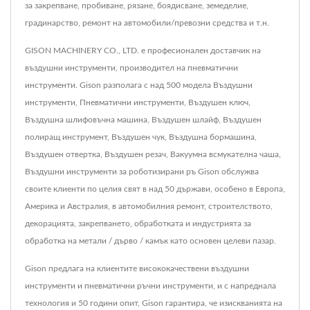
за закрепване, пробиване, рязане, боядисване, земеделие,
градинарство, ремонт на автомобили/превозни средства и т.н.
GISON MACHINERY CO., LTD. е професионален доставчик на
въздушни инструменти, производител на пневматични
инструменти. Gison разполага с над 500 модела Въздушни
инструменти, Пневматични инструменти, Въздушен ключ,
Въздушна шлифовъчна машина, Въздушен шлайф, Въздушен
полиращ инструмент, Въздушен чук, Въздушна бормашина,
Въздушен отвертка, Въздушен резач, Вакуумна всмукателна чаша,
Въздушни инструменти за роботизирани ръ Gison обслужва
своите клиенти по целия свят в над 50 държави, особено в Европа,
Америка и Австралия, в автомобилния ремонт, строителството,
декорацията, закрепването, обработката и индустрията за
обработка на метали / дърво / камък като основен целеви пазар.
Gison предлага на клиентите висококачествени въздушни
инструменти и пневматични ръчни инструменти, и с напреднала
технология и 50 години опит, Gison гарантира, че изискванията на