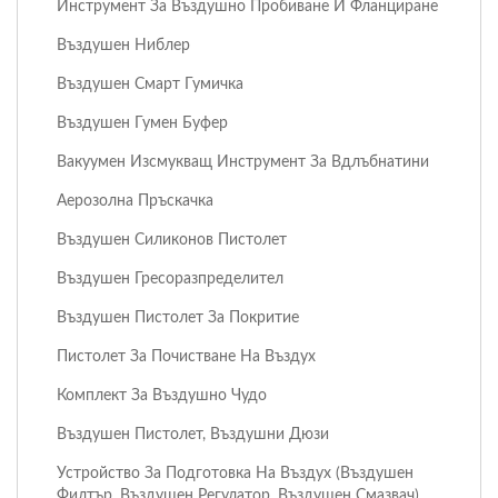
Инструмент За Въздушно Пробиване И Фланциране
Въздушен Ниблер
Въздушен Смарт Гумичка
Въздушен Гумен Буфер
Вакуумен Изсмукващ Инструмент За Вдлъбнатини
Аерозолна Пръскачка
Въздушен Силиконов Пистолет
Въздушен Гресоразпределител
Въздушен Пистолет За Покритие
Пистолет За Почистване На Въздух
Комплект За Въздушно Чудо
Въздушен Пистолет, Въздушни Дюзи
Устройство За Подготовка На Въздух (въздушен
Филтър, Въздушен Регулатор, Въздушен Смазвач)