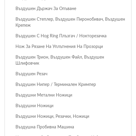
Въздушен Държач За Опъване
Въздушен Степлер, Въздушен Пиронобивач, Въздушен
Крепеж
Въздушен C Hog Ring Плъзгач / Нокторезачка
Нож За Рязане На Уплътнения На Прозорци
Въздушен Трион, Въздушен Файл, Въздушен
Шлифовчик
Въздушен Резач
Въздушен Нипер / Терминален Кримпер
Въздушни Метални Ножици
Въздушни Ножици
Въздушни Ножици, Резачки, Ножици
Въздушна Пробивна Машина