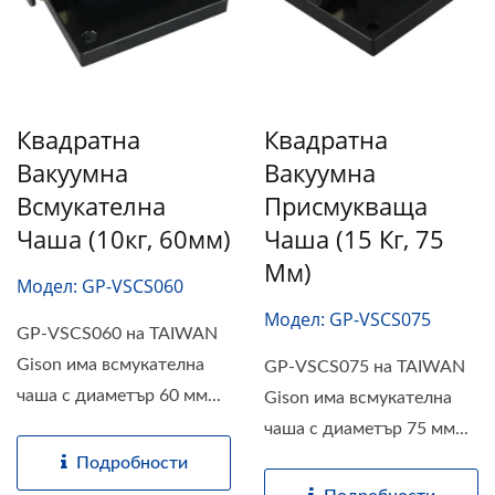
Квадратна
Квадратна
Вакуумна
Вакуумна
Всмукателна
Присмукваща
Чаша (10кг, 60мм)
Чаша (15 Кг, 75
Мм)
Модел: GP-VSCS060
Модел: GP-VSCS075
GP-VSCS060 на TAIWAN
Gison има всмукателна
GP-VSCS075 на TAIWAN
чаша с диаметър 60 мм...
Gison има всмукателна
чаша с диаметър 75 мм...
Подробности