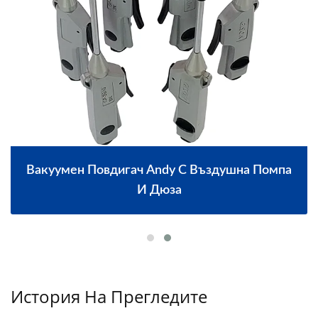
Вакуумен Повдигач Andy С Въздушна Помпа
И Дюза
История На Прегледите