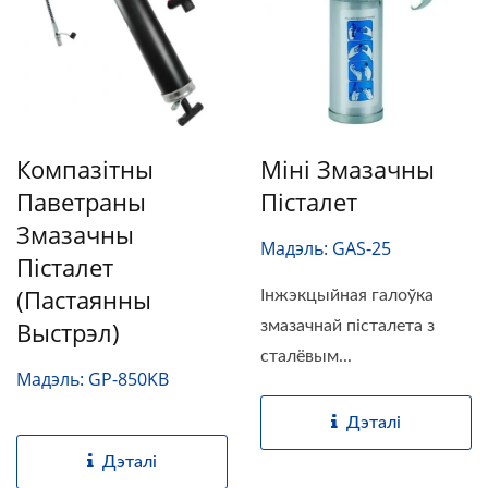
Компазітны
Міні Змазачны
Паветраны
Пісталет
Змазачны
Мадэль: GAS-25
Пісталет
(пастаянны
Інжэкцыйная галоўка
Выстрэл)
змазачнай пісталета з
сталёвым...
Мадэль: GP-850KB
Дэталі
Дэталі