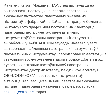
Кампанія Gison Машыны, ТАА.спецыялізуецца на
вытворчасці, пастаўцы і экспарце паветраных
змазачных пісталетаў, паветраных змазачных
пісталетаў, з фабрыкай на Тайвані на працягу больш за
50 гадоў.Гэта прафесійны пастаўшчык / вытворца
паветраных інструментаў, пнеўматычных
інструментаў.Усе нашы паветраныя інструменты
выраблены ў ТАЙВАНЕ.Мы заўсёды надавалі ўвагу
вытворчасці найлепшых паветраных інструментаў /
пнеўматычных інструментаў і своечасовай іх дастаўцы з
уважлівым абслугоўваннем пасля продажу.Запыты ад
сусветных аптовых пастаўшчыкоў паветраных
інструментаў, дистрыб'ютараў, пакупнікоў, агентаў і
OBM/ODM/OEM паветраных інструментаў
вітаюцца.Калі вас цікавіць наш паветраны змазачны
пісталет, паветраны змазачны пісталет, калі ласка,
звяжыцеся з намі
зараз.