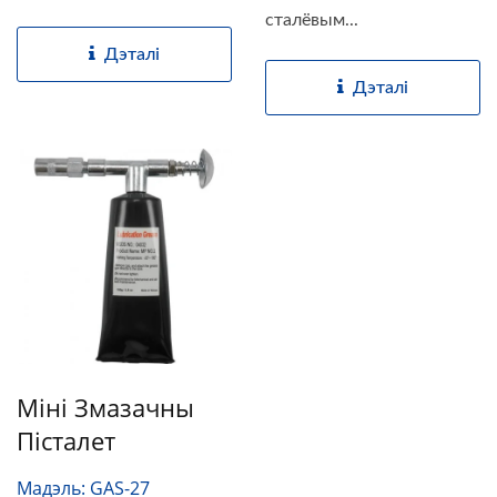
сталёвым...
Дэталі
Дэталі
Міні Змазачны
Пісталет
Мадэль: GAS-27