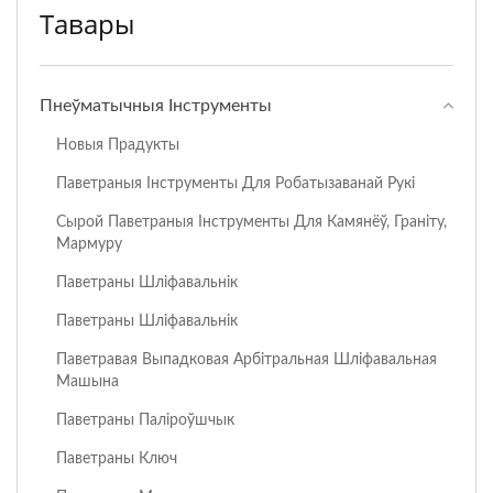
Тавары
Пнеўматычныя Інструменты
Новыя Прадукты
Паветраныя Інструменты Для Робатызаванай Рукі
Сырой Паветраныя Інструменты Для Камянёў, Граніту,
Мармуру
Паветраны Шліфавальнік
Паветраны Шліфавальнік
Паветравая Выпадковая Арбітральная Шліфавальная
Машына
Паветраны Паліроўшчык
Паветраны Ключ