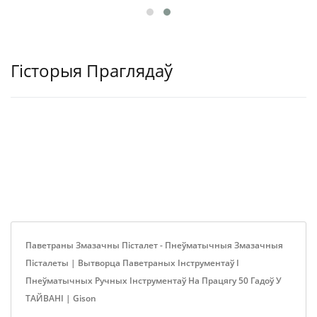
Гісторыя Праглядаў
Паветраны Змазачны Пісталет - Пнеўматычныя Змазачныя
Пісталеты | Вытворца Паветраных Інструментаў І
Пнеўматычных Ручных Інструментаў На Працягу 50 Гадоў У
ТАЙВАНІ | Gison