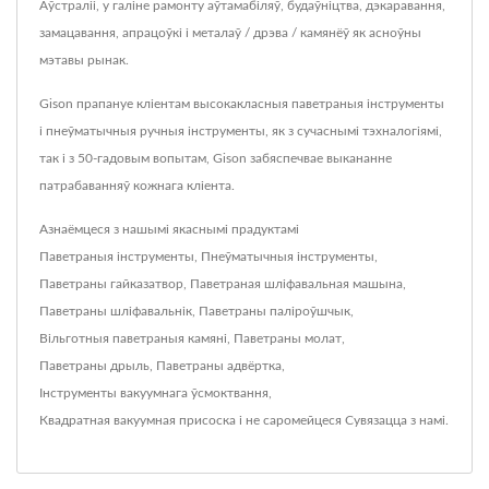
Аўстраліі, у галіне рамонту аўтамабіляў, будаўніцтва, дэкаравання,
замацавання, апрацоўкі і металаў / дрэва / камянёў як асноўны
мэтавы рынак.
Gison прапануе кліентам высокакласныя паветраныя інструменты
і пнеўматычныя ручныя інструменты, як з сучаснымі тэхналогіямі,
так і з 50-гадовым вопытам, Gison забяспечвае выкананне
патрабаванняў кожнага кліента.
Азнаёмцеся з нашымі якаснымі прадуктамі
Паветраныя інструменты
,
Пнеўматычныя інструменты
,
Паветраны гайказатвор
,
Паветраная шліфавальная машына
,
Паветраны шліфавальнік
,
Паветраны паліроўшчык
,
Вільготныя паветраныя камяні
,
Паветраны молат
,
Паветраны дрыль
,
Паветраны адвёртка
,
Інструменты вакуумнага ўсмоктвання
,
Квадратная вакуумная присоска
і не саромейцеся
Сувязацца з намі
.