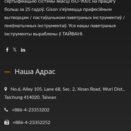
сертыфікацыю сістэмы якасці ISO-9001 на працягу
больш за 25 гадоў. Gison з'яўляецца прафесійным
вытворцам / пастаўшчыком паветраных інструментаў /
пнеўматычных інструментаў. Усе нашы паветраныя
інструменты выраблены ў ТАЙВАНІ.
Наша Адрас
No.6, Alley 105, Lane 68, Sec. 2, Xinan Road, Wuri Dist.,
Taichung 414020, Taiwan
+886-4-23353202
+886-4-23352252