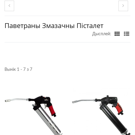
Паветраны Змазачны Пісталет
Дысплей:
Вынік 1 - 7 з 7