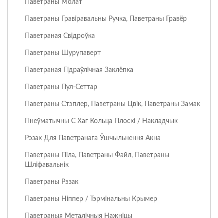
Паветраны Молат
Паветраны Гравіравальны Ручка, Паветраны Гравёр
Паветраная Свідроўка
Паветраны Шурупаверт
Паветраная Гідраўлічная Заклёпка
Паветраны Пул-Сеттар
Паветраны Стэплер, Паветраны Цвік, Паветраны Замак
Пнеўматычны C Хаг Кольца Плоскі / Накладчык
Рэзак Для Паветранага Ўшчыльнення Акна
Паветраны Піла, Паветраны Файл, Паветраны
Шліфавальнік
Паветраны Рэзак
Паветраны Ніппер / Тэрмінальны Крымер
Паветраныя Металічныя Нажніцы