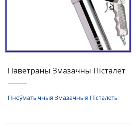
Паветраны Змазачны Пісталет
Пнеўматычныя Змазачныя Пісталеты