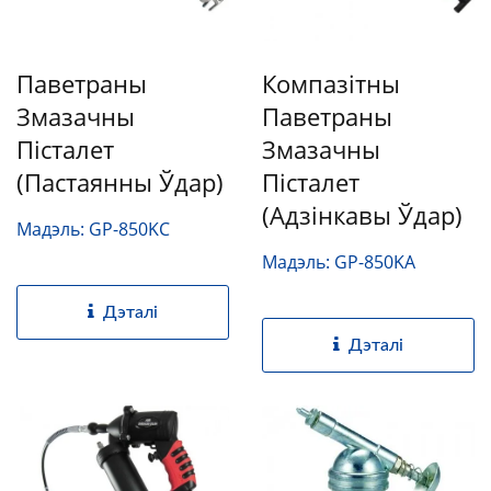
Паветраны
Компазітны
Змазачны
Паветраны
Пісталет
Змазачны
(пастаянны Ўдар)
Пісталет
(адзінкавы Ўдар)
Мадэль: GP-850KC
Мадэль: GP-850KA
Дэталі
Дэталі