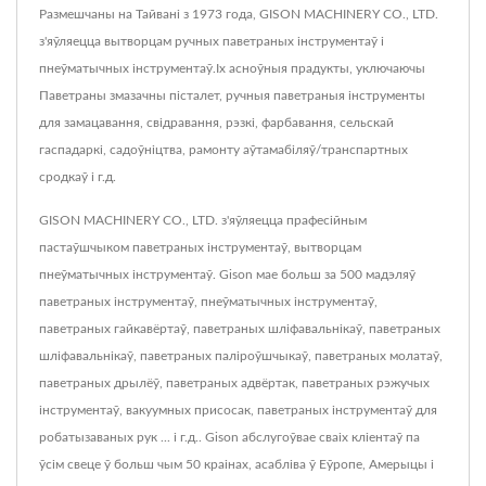
Размешчаны на Тайвані з 1973 года, GISON MACHINERY CO., LTD.
з'яўляецца вытворцам ручных паветраных інструментаў і
пнеўматычных інструментаў.Іх асноўныя прадукты, уключаючы
Паветраны змазачны пісталет, ручныя паветраныя інструменты
для замацавання, свідравання, рэзкі, фарбавання, сельскай
гаспадаркі, садоўніцтва, рамонту аўтамабіляў/транспартных
сродкаў і г.д.
GISON MACHINERY CO., LTD. з'яўляецца прафесійным
пастаўшчыком паветраных інструментаў, вытворцам
пнеўматычных інструментаў. Gison мае больш за 500 мадэляў
паветраных інструментаў, пнеўматычных інструментаў,
паветраных гайкавёртаў, паветраных шліфавальнікаў, паветраных
шліфавальнікаў, паветраных паліроўшчыкаў, паветраных молатаў,
паветраных дрылёў, паветраных адвёртак, паветраных рэжучых
інструментаў, вакуумных присосак, паветраных інструментаў для
робатызаваных рук ... і г.д.. Gison абслугоўвае сваіх кліентаў па
ўсім свеце ў больш чым 50 краінах, асабліва ў Еўропе, Амерыцы і