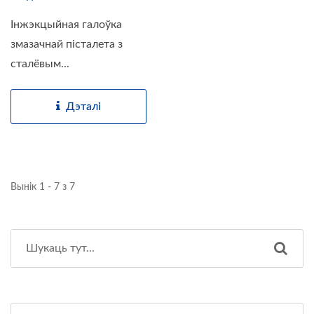
Інжэкцыйная галоўка
змазачнай пісталета з
сталёвым...
Дэталі
Вынік 1 - 7 з 7