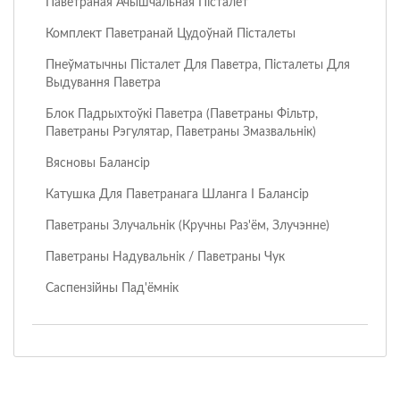
Паветраная Ачышчальная Пісталет
Комплект Паветранай Цудоўнай Пісталеты
Пнеўматычны Пісталет Для Паветра, Пісталеты Для
Выдування Паветра
Блок Падрыхтоўкі Паветра (паветраны Фільтр,
Паветраны Рэгулятар, Паветраны Змазвальнік)
Вясновы Балансір
Катушка Для Паветранага Шланга І Балансір
Паветраны Злучальнік (кручны Раз'ём, Злучэнне)
Паветраны Надувальнік / Паветраны Чук
Саспензійны Пад'ёмнік