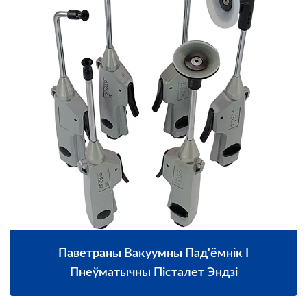
Паветраны Вакуумны Пад'ёмнік І
Пнеўматычны Пісталет Эндзі