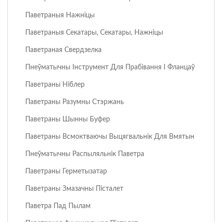
Паветраныя Нажніцы
Паветраныя Секатары, Секатары, Нажніцы
Паветраная Свердзелка
Пнеўматычны Інструмент Для Прабівання І Фланцаў
Паветраны Ніблер
Паветраны Разумны Стэржань
Паветраны Шынны Буфер
Паветраны Всмоктваючы Выцягвальнік Для Вмятын
Пнеўматычны Распыляльнік Паветра
Паветраны Герметызатар
Паветраны Змазачны Пісталет
Паветра Пад Пылам