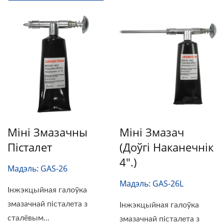
Міні Змазачны
Міні Змазач
Пісталет
(доўгі Наканечнік
4".)
Мадэль: GAS-26
Мадэль: GAS-26L
Інжэкцыйная галоўка
змазачнай пісталета з
Інжэкцыйная галоўка
сталёвым...
змазачнай пісталета з