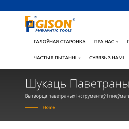
ГАЛОЎНАЯ СТАРОНКА
ПРА НАС
ЧАСТЫЯ ПЫТАННІ
СУВЯЗЬ З НАМІ
Шукаць Паветраны
Паветраных Інстру
Вытворца паветраных інструментаў і пнеўматы
Gison
Home