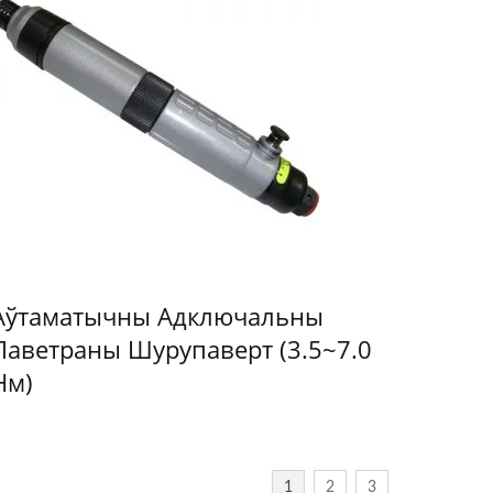
Аўтаматычны Адключальны
Паветраны Шурупаверт (3.5~7.0
Нм)
1
2
3