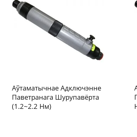
Аўтаматычнае Адключэнне
Паветранага Шурупавёрта
(1.2~2.2 Нм)