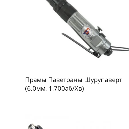
Прамы Паветраны Шурупаверт
(6.0мм, 1,700аб/хв)