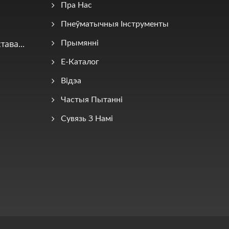
Пра Нас
Пнеўматычныя Інструменты
ава...
Прымянні
E-Каталог
Відэа
Частыя Пытанні
Сувязь З Намі