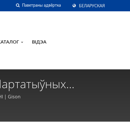
БЕЛАРУСКАЯ
КАТАЛОГ
ВІДЭА
Партатыўных
Інструментаў -
І | Gison