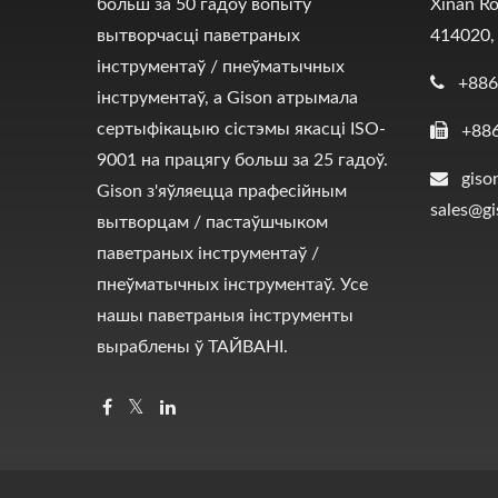
больш за 50 гадоў вопыту
Xinan Ro
вытворчасці паветраных
414020,
інструментаў / пнеўматычных
+886
інструментаў, а Gison атрымала
сертыфікацыю сістэмы якасці ISO-
+88
9001 на працягу больш за 25 гадоў.
giso
Gison з'яўляецца прафесійным
sales@g
вытворцам / пастаўшчыком
паветраных інструментаў /
пнеўматычных інструментаў. Усе
нашы паветраныя інструменты
выраблены ў ТАЙВАНІ.