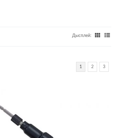
Дысплей:
1
2
3