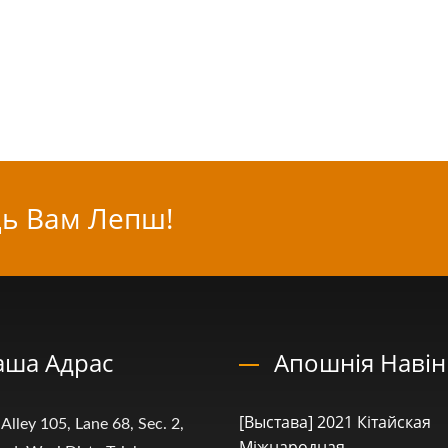
ь Вам Лепш!
аша Адрас
Апошнія Наві
[Выстава] 2021 Кітайская
 Alley 105, Lane 68, Sec. 2,
Міжнародная...