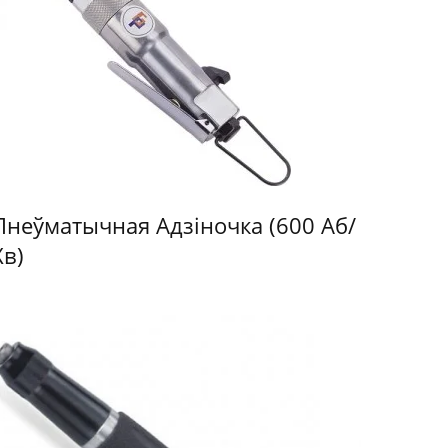
Пнеўматычная Адзіночка (600 Аб/
Хв)