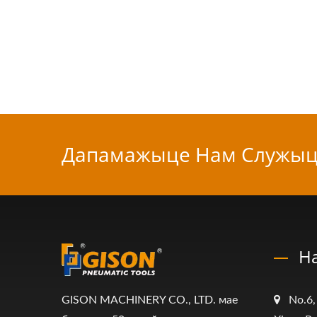
Дапамажыце Нам Служыц
Н
GISON MACHINERY CO., LTD. мае
No.6,