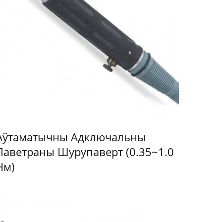
Аўтаматычны Адключальны
Паветраны Шурупаверт (0.35~1.0
Нм)