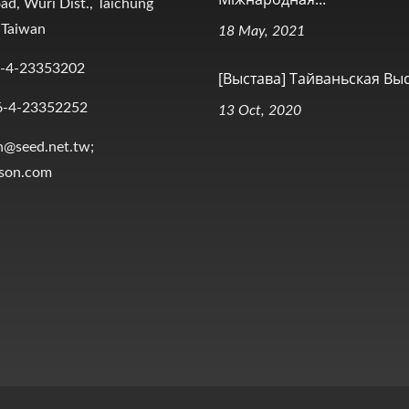
ad, Wuri Dist., Taichung
 Taiwan
18 May, 2021
-4-23353202
[Выстава] Тайваньская Выст
6-4-23352252
13 Oct, 2020
n@seed.net.tw;
ison.com