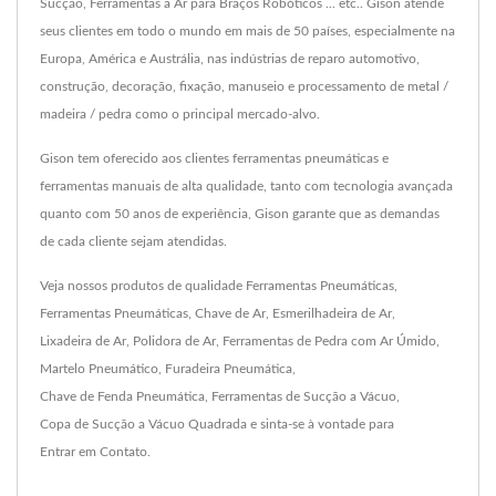
Sucção, Ferramentas a Ar para Braços Robóticos ... etc.. Gison atende
seus clientes em todo o mundo em mais de 50 países, especialmente na
Europa, América e Austrália, nas indústrias de reparo automotivo,
construção, decoração, fixação, manuseio e processamento de metal /
madeira / pedra como o principal mercado-alvo.
Gison tem oferecido aos clientes ferramentas pneumáticas e
ferramentas manuais de alta qualidade, tanto com tecnologia avançada
quanto com 50 anos de experiência, Gison garante que as demandas
de cada cliente sejam atendidas.
Veja nossos produtos de qualidade
Ferramentas Pneumáticas
,
Ferramentas Pneumáticas
,
Chave de Ar
,
Esmerilhadeira de Ar
,
Lixadeira de Ar
,
Polidora de Ar
,
Ferramentas de Pedra com Ar Úmido
,
Martelo Pneumático
,
Furadeira Pneumática
,
Chave de Fenda Pneumática
,
Ferramentas de Sucção a Vácuo
,
Copa de Sucção a Vácuo Quadrada
e sinta-se à vontade para
Entrar em Contato
.