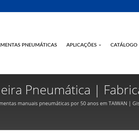
AMENTAS PNEUMÁTICAS
APLICAÇÕES
CATÁLOGO
eira Pneumática | Fabri
icas E Ferramentas De A
ramentas manuais pneumáticas por 50 anos em TAIWAN | Gi