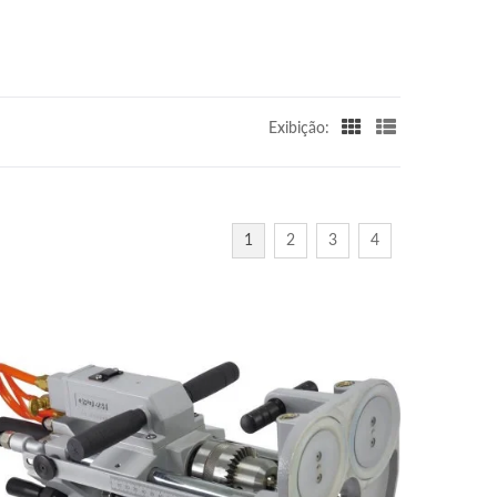
Exibição:
1
2
3
4