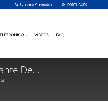
PORTUGUÊS
 ELETRÔNICO
VÍDEOS
FAQ
cante De
r Portáteis - Gison
son