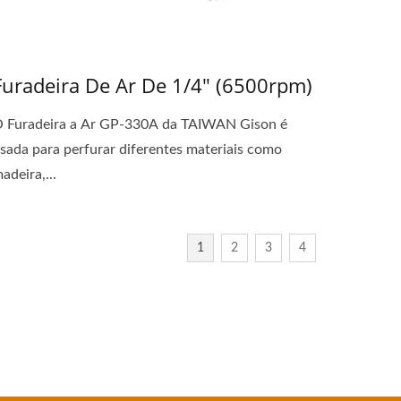
Furadeira De Ar De 1/4" (6500rpm)
 Furadeira a Ar GP-330A da TAIWAN Gison é
sada para perfurar diferentes materiais como
adeira,...
1
2
3
4