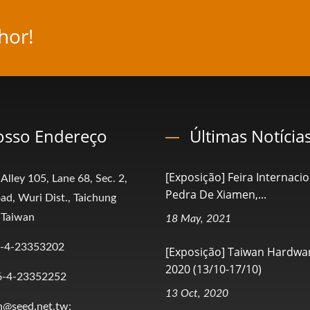
hor!
sso Endereço
Últimas Notícia
[Exposição] Feira Internaci
 Alley 105, Lane 68, Sec. 2,
Pedra De Xiamen,...
ad, Wuri Dist., Taichung
 Taiwan
18 May, 2021
-4-23353202
[Exposição] Taiwan Hardwa
2020 (13/10-17/10)
6-4-23352252
13 Oct, 2020
n@seed.net.tw;