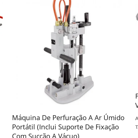
Máquina De Perfuração A Ar Úmido
A
Portátil (inclui Suporte De Fixação
T
Com Sucção A Vácuo)