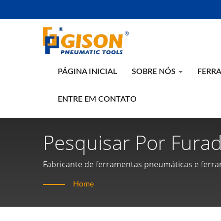
PÁGINA INICIAL
SOBRE NÓS
FERR
ENTRE EM CONTATO
Pesquisar Por Furad
Ferramentas Pneumát
Fabricante de ferramentas pneumáticas e fer
Home