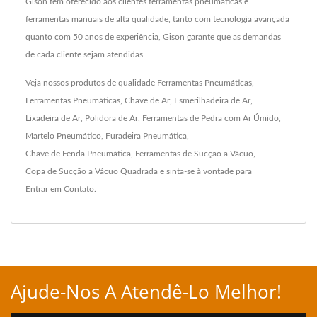
Gison tem oferecido aos clientes ferramentas pneumáticas e
ferramentas manuais de alta qualidade, tanto com tecnologia avançada
quanto com 50 anos de experiência, Gison garante que as demandas
de cada cliente sejam atendidas.
Veja nossos produtos de qualidade
Ferramentas Pneumáticas
,
Ferramentas Pneumáticas
,
Chave de Ar
,
Esmerilhadeira de Ar
,
Lixadeira de Ar
,
Polidora de Ar
,
Ferramentas de Pedra com Ar Úmido
,
Martelo Pneumático
,
Furadeira Pneumática
,
Chave de Fenda Pneumática
,
Ferramentas de Sucção a Vácuo
,
Copa de Sucção a Vácuo Quadrada
e sinta-se à vontade para
Entrar em Contato
.
Ajude-Nos A Atendê-Lo Melhor!