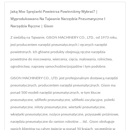
Jaką Moc Sprężarki Powietrza Powinniśmy Wybrać? |
Wyprodukowano Na Tajwanie Narzędzia Pneumatyczne I
Narzędzia Ręczne | Gison
Z siedzibą na Tajwanie, GISON MACHINERY CO., LTD., od 1973 roku,
jest producentem narzędzi pneumatycznych i ręcznych narzędzi
powietrznych. Ich główne produkty obejmują ręczne narzędzia
powietrzne do mocowania, wiercenia, cięcia, malowania, rolnictwa,
ogrodnictwa, naprawy samochodów/pojazdów i tym podobne.
GISON MACHINERY CO., LTD. jest profesjonalnym dostawcą narzędzi
pneumatycznych, producentem narzędzi pneumatycznych. Gison ma
ponad 500 modeli narzędzi pneumatycznych, w tym klucze
pneumatyczne, szlifierki pneumatyczne, szlifierki oscylacyjne, polerki
pneumatyczne, młoty pneumatyczne, wiertarki pneumatyczne,
wkrętarki pneumatyczne, nożyce pneumatyczne, przyssawki próżniowe,
narzędzia pneumatyczne do ramion robotów ... itd.. Gison obsługuje
swoich klientów na całym świecie w ponad 50 krajach, szczególnie w