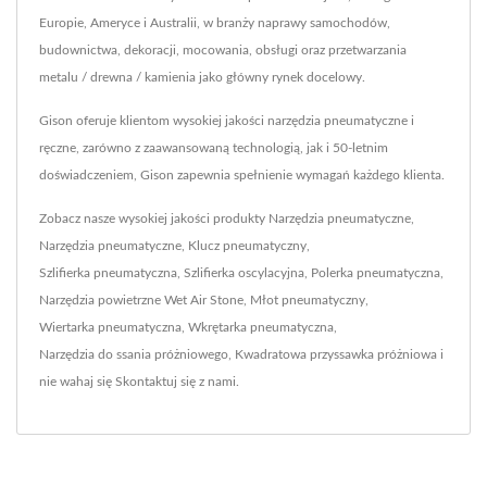
Europie, Ameryce i Australii, w branży naprawy samochodów,
budownictwa, dekoracji, mocowania, obsługi oraz przetwarzania
metalu / drewna / kamienia jako główny rynek docelowy.
Gison oferuje klientom wysokiej jakości narzędzia pneumatyczne i
ręczne, zarówno z zaawansowaną technologią, jak i 50-letnim
doświadczeniem, Gison zapewnia spełnienie wymagań każdego klienta.
Zobacz nasze wysokiej jakości produkty
Narzędzia pneumatyczne
,
Narzędzia pneumatyczne
,
Klucz pneumatyczny
,
Szlifierka pneumatyczna
,
Szlifierka oscylacyjna
,
Polerka pneumatyczna
,
Narzędzia powietrzne Wet Air Stone
,
Młot pneumatyczny
,
Wiertarka pneumatyczna
,
Wkrętarka pneumatyczna
,
Narzędzia do ssania próżniowego
,
Kwadratowa przyssawka próżniowa
i
nie wahaj się
Skontaktuj się z nami
.