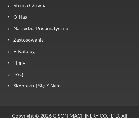
Strona Główna
O Nas
Narzędzia Pneumatyczne
Zastosowania
E-Katalog
Filmy
FAQ
Skontaktuj Się Z Nami
Copyright © 2026
GISON MACHINERY CO., LTD.
All
Rights Reserved.
Consulted & Designed by
Ready-Market