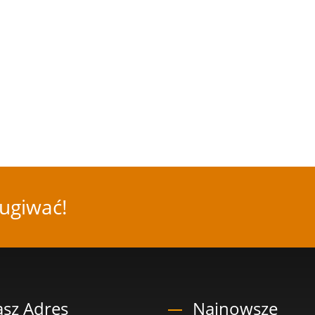
ugiwać!
sz Adres
Najnowsze