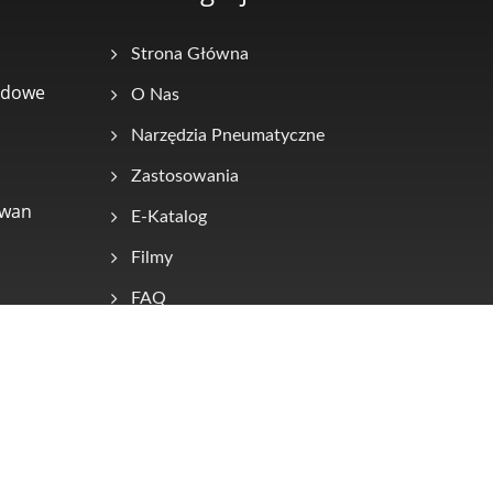
Strona Główna
odowe
O Nas
Narzędzia Pneumatyczne
Zastosowania
iwan
E-Katalog
Filmy
FAQ
Skontaktuj Się Z Nami
Consulted & Designed by
Ready-Market