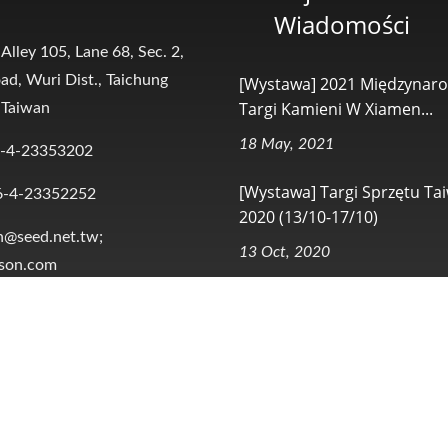
Wiadomości
 Alley 105, Lane 68, Sec. 2,
ad, Wuri Dist., Taichung
[Wystawa] 2021 Międzynar
Targi Kamieni W Xiamen...
 Taiwan
18 May, 2021
-4-23353202
[Wystawa] Targi Sprzętu Ta
6-4-23352252
2020 (13/10-17/10)
n@seed.net.tw;
13 Oct, 2020
ison.com
ll Rights Reserved.