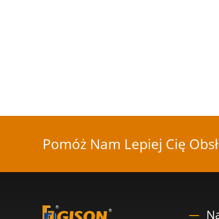
Pomóż Nam Lepiej Cię Obsł
Na