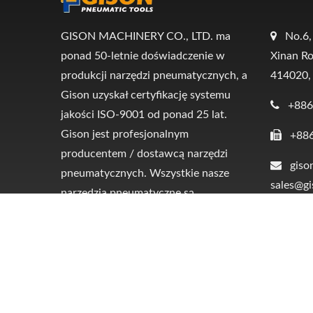
GISON MACHINERY CO., LTD. ma
No.6,
ponad 50-letnie doświadczenie w
Xinan Ro
produkcji narzędzi pneumatycznych, a
414020,
Gison uzyskał certyfikację systemu
+886
jakości ISO-9001 od ponad 25 lat.
Gison jest profesjonalnym
+88
producentem / dostawcą narzędzi
giso
pneumatycznych. Wszystkie nasze
sales@g
narzędzia pneumatyczne są
produkowane na TAIWANIE.
Copyright © 2026
GISON MACHINERY CO., LTD.
A