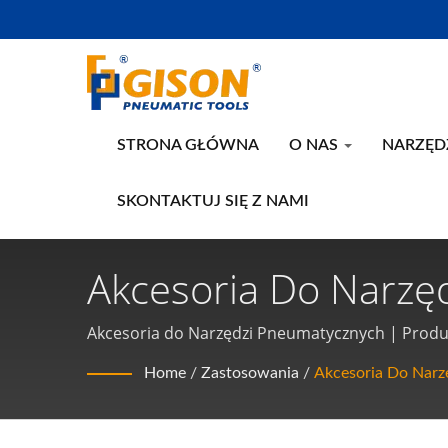
STRONA GŁÓWNA
O NAS
NARZĘD
SKONTAKTUJ SIĘ Z NAMI
Akcesoria Do Narz
Tajwanie Narzędzia
Akcesoria do Narzędzi Pneumatycznych | Produc
Home
/
Zastosowania
/
Akcesoria Do Narz