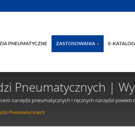
ZIA PNEUMATYCZNE
ZASTOSOWANIA
E-KATALO
ędzi Pneumatycznych | 
 Pneumatyczne I Narzędzi
ent narzędzi pneumatycznych i ręcznych narzędzi powietrz
ędzi Pneumatycznych