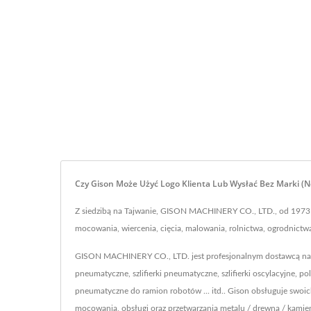
Czy Gison Może Użyć Logo Klienta Lub Wysłać Bez Marki (
Z siedzibą na Tajwanie, GISON MACHINERY CO., LTD., od 1973 r
mocowania, wiercenia, cięcia, malowania, rolnictwa, ogrodni
GISON MACHINERY CO., LTD. jest profesjonalnym dostawcą nar
pneumatyczne, szlifierki pneumatyczne, szlifierki oscylacyjne,
pneumatyczne do ramion robotów ... itd.. Gison obsługuje swoic
mocowania, obsługi oraz przetwarzania metalu / drewna / kamie