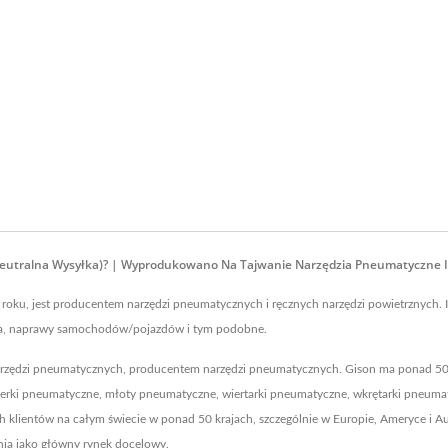
neutralna Wysyłka)? | Wyprodukowano Na Tajwanie Narzędzia Pneumatyczne I
oku, jest producentem narzędzi pneumatycznych i ręcznych narzędzi powietrznych. 
ctwa, naprawy samochodów/pojazdów i tym podobne.
zędzi pneumatycznych, producentem narzędzi pneumatycznych. Gison ma ponad 500
 polerki pneumatyczne, młoty pneumatyczne, wiertarki pneumatyczne, wkrętarki pneum
h klientów na całym świecie w ponad 50 krajach, szczególnie w Europie, Ameryce i 
nia jako główny rynek docelowy.