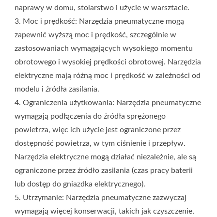
biorąc pod uwagę koszt zakupu sprężarki powietrza.
naprawy w domu, stolarstwo i użycie w warsztacie.
Narzędzia elektryczne mogą mieć niższy koszt początkowy,
3. Moc i prędkość: Narzędzia pneumatyczne mogą
ponieważ nie wymagają dodatkowego sprzętu zasilającego i
zapewnić wyższą moc i prędkość, szczególnie w
mogą być używane po podłączeniu do gniazdka.
zastosowaniach wymagających wysokiego momentu
obrotowego i wysokiej prędkości obrotowej. Narzędzia
elektryczne mają różną moc i prędkość w zależności od
modelu i źródła zasilania.
4. Ograniczenia użytkowania: Narzędzia pneumatyczne
wymagają podłączenia do źródła sprężonego
powietrza, więc ich użycie jest ograniczone przez
dostępność powietrza, w tym ciśnienie i przepływ.
Narzędzia elektryczne mogą działać niezależnie, ale są
ograniczone przez źródło zasilania (czas pracy baterii
lub dostęp do gniazdka elektrycznego).
5. Utrzymanie: Narzędzia pneumatyczne zazwyczaj
wymagają więcej konserwacji, takich jak czyszczenie,