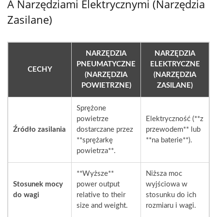
A Narzędziami Elektrycznymi (narzędzia
Zasilane)
NARZĘDZIA
NARZĘDZIA
PNEUMATYCZNE
ELEKTRYCZNE
CECHY
(NARZĘDZIA
(NARZĘDZIA
POWIETRZNE)
ZASILANE)
Sprężone
powietrze
Elektryczność (**z
Źródło zasilania
dostarczane przez
przewodem** lub
**sprężarkę
**na baterie**).
powietrza**.
**Wyższe**
Niższa moc
Stosunek mocy
power output
wyjściowa w
do wagi
relative to their
stosunku do ich
size and weight.
rozmiaru i wagi.