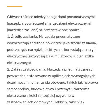
częściej używane w zastosowaniach domowych i lekkich,
takich jak naprawy w domu, stolarstwo i użycie w warsztacie.
3. Moc i prędkość: Narzędzia pneumatyczne mogą zapewnić
Główne różnice między narzędziami pneumatycznymi
wyższą moc i prędkość, szczególnie w zastosowaniach
(narzędzia powietrzne) a narzędziami elektrycznymi
wymagających wysokiego momentu obrotowego i wysokiej
prędkości obrotowej. Narzędzia elektryczne mają różną moc i
(narzędzia zasilane) są przedstawione poniżej:
prędkość w zależności od modelu i źródła zasilania. 4.
1. Źródło zasilania: Narzędzia pneumatyczne
Ograniczenia użytkowania: Narzędzia pneumatyczne
wykorzystują sprężone powietrze jako źródło zasilania,
wymagają podłączenia do źródła sprężonego powietrza, więc
podczas gdy narzędzia elektryczne korzystają z energii
ich użycie jest ograniczone przez dostępność powietrza, w
elektrycznej (zazwyczaj z akumulatorów lub gniazdka
tym ciśnienie i przepływ. Narzędzia elektryczne mogą działać
elektrycznego).
niezależnie, ale są ograniczone przez źródło zasilania (czas
pracy baterii lub dostęp do gniazdka elektrycznego). 5.
2. Zakres zastosowania: Narzędzia pneumatyczne są
Utrzymanie: Narzędzia pneumatyczne zazwyczaj wymagają
powszechnie stosowane w aplikacjach wymagających
więcej konserwacji, takich jak czyszczenie, smarowanie i
dużej mocy i momentu obrotowego, takich jak naprawa
wymiana części eksploatacyjnych. Narzędzia elektryczne
samochodów, budownictwo i przemysł. Narzędzia
wymagają stosunkowo mniej konserwacji, ale mogą wymagać
elektryczne z kolei są częściej używane w
wymiany baterii lub naprawy komponentów zasilających. 6.
zastosowaniach domowych i lekkich, takich jak
Koszt: Koszt narzędzi pneumatycznych może być wyższy,