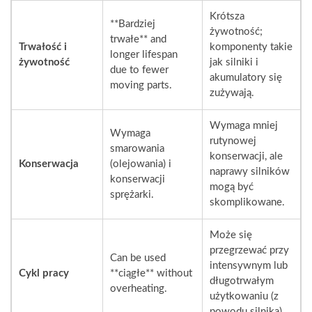
Krótsza
**Bardziej
żywotność;
trwałe**
and
Trwałość i
komponenty takie
longer lifespan
żywotność
jak silniki i
due to fewer
akumulatory się
moving parts.
zużywają.
Wymaga mniej
Wymaga
rutynowej
smarowania
konserwacji, ale
Konserwacja
(olejowania) i
naprawy silników
konserwacji
mogą być
sprężarki.
skomplikowane.
Może się
przegrzewać przy
Can be used
intensywnym lub
Cykl pracy
**ciągłe**
without
długotrwałym
overheating.
użytkowaniu (z
powodu silnika).