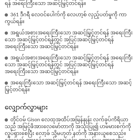
ရန် အရေးကြီးသော အဆင့်မြှင့်တင်ရန်။
361 ဒီဂရီ လေဝင်ပေါက်ကို လေဟာ့စ် လှည့်ပတ်မှုကို ကာ
ကွယ်ရန်။
အရွယ်အစားအရေးကြီးသော အဆင့်မြှင့်တင်ရန် အရေးကြီး
သော အဆင့်မြှင့်တင်ရန်တွင် အပြင်အဆင့်မြှင့်တင်ရန်
အရေးကြီးသော အဆင့်မြှင့်တင်ရန်။
အရွယ်အစားအရေးကြီးသော အဆင့်မြှင့်တင်ရန် အရေးကြီး
သော အဆင့်မြှင့်တင်ရန်တွင် အပြင်အဆင့်မြှင့်တင်ရန်
အရေးကြီးသော အဆင့်မြှင့်တင်ရန်။
အရေးကြီးသော အဆင့်မြှင့်တင်ရန် အရေးကြီးသော အဆင့်
မြှင့်တင်ရန်။
လျှောက်လွှာများ
တိုင်ဝမ် Gison လေထုအထိပ်အမြန်နှုန်း လက်ခုပ်ကိရိယာ
သည် အမြင့်ဖိအားလေမော်တာကို အသုံးပြု၍ ဟမ်မားစက်ကို
လှုပ်ရှားစေပြီး လော့ခ် သို့မဟုတ် နတ်ကို အနားယူစေသည်။