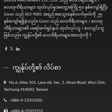
GISON MACHINERY CO., LTD. သည် လေကိရိယာများ /
လေထုကိရိယာများ ထုတ်လုပ်မှုအတွေ့အကြုံ ၅၀ နှစ်ကျော်ရှိပြီး
Gison သည် ISO-9001 အရည်အသွေးစနစ်လက်မှတ်ကို ၂၅
နှစ်ကျော်ရရှိခဲ့သည်။ Gison သည် လေကိရိယာများ / လေထု
ကိရိယာများ၏ ပရော်ဖက်ရှင်နယ် ထုတ်လုပ်သူ / ပေးသွင်းသူ
ဖြစ်သည်။ ကျွန်ုပ်တို့၏ လေကိရိယာများအားလုံးကို T
ကျွန်ုပ်တို့၏ လိပ်စာ
No.6, Alley 105, Lane 68, Sec. 2, Xinan Road, Wuri Dist.,
Taichung 414020, Taiwan
+886-4-23353202
+886-4-23352252