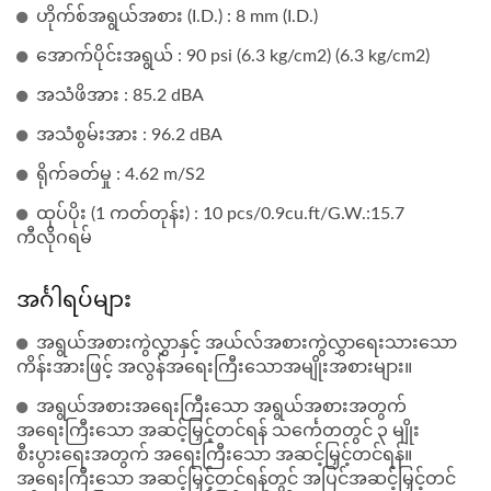
ဟိုက်စ်အရွယ်အစား (I.D.) : 8 mm (I.D.)
အောက်ပိုင်းအရွယ် : 90 psi (6.3 kg/cm2) (6.3 kg/cm2)
အသံဖိအား : 85.2 dBA
အသံစွမ်းအား : 96.2 dBA
ရိုက်ခတ်မှု : 4.62 m/S2
ထုပ်ပိုး (1 ကတ်တုန်း) : 10 pcs/0.9cu.ft/G.W.:15.7
ကီလိုဂရမ်
အင်္ဂါရပ်များ
အရွယ်အစားကွဲလွှာနှင့် အယ်လ်အစားကွဲလွှာရေးသားသော
ကိန်းအားဖြင့် အလွန်အရေးကြီးသောအမျိုးအစားများ။
အရွယ်အစားအရေးကြီးသော အရွယ်အစားအတွက်
အရေးကြီးသော အဆင့်မြှင့်တင်ရန် သင်္ကေတတွင် ၃ မျိုး
စီးပွားရေးအတွက် အရေးကြီးသော အဆင့်မြှင့်တင်ရန်။
အရေးကြီးသော အဆင့်မြှင့်တင်ရန်တွင် အပြင်အဆင့်မြှင့်တင်