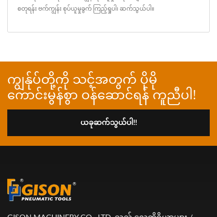
စတုရန်း ဗက်ကျွန်း စုပ်ယူမှုခွက်
ကြည့်ရှုပါ၊
ဆက်သွယ်ပါ
။
ကျွန်ုပ်တို့ကို သင့်အတွက် ပိုမို
ကောင်းမွန်စွာ ဝန်ဆောင်ရန် ကူညီပါ!
ယခုဆက်သွယ်ပါ!!