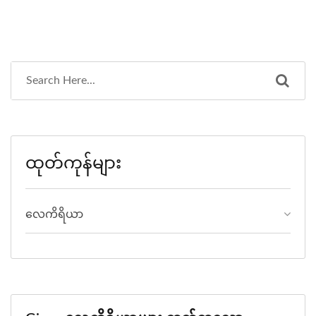
ထုတ်ကုန်များ
လေကိရိယာ