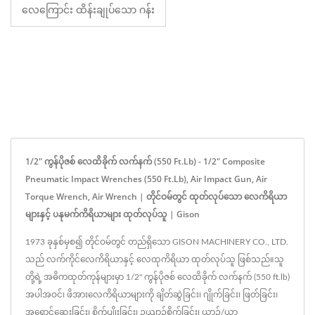
လေကြောင်း ထိန်းချုပ်သော ဂန်း
1/2" ကွန်ပိုဇစ် လေထိခိုက် လက်နက် (550 Ft.lb) - 1/2" Composite
Pneumatic Impact Wrenches (550 Ft.lb), Air Impact Gun, Air
Torque Wrench, Air Wrench | တိုင်ဝမ်တွင် ထုတ်လုပ်သော လေကိရိယာ
များနှင့် ပနုမက်ကိရိယာများ ထုတ်လုပ်သူ | Gison
1973 ခုနှစ်မှစ၍ တိုင်ဝမ်တွင် တည်ရှိသော GISON MACHINERY CO., LTD.
သည် လက်ကိုင်လေကိရိယာနှင့် လေထုကိရိယာ ထုတ်လုပ်သူ ဖြစ်သည်။သူ
တို့ရဲ့ အဓိကထုတ်ကုန်များမှာ 1/2" ကွန်ပိုဇစ် လေထိခိုက် လက်နက် (550 ft.lb)
အပါအဝင်၊ ဖိအားလေကိရိယာများကို ချိတ်ဆွဲခြင်း၊ ဂျိုက်ခြင်း၊ ဖြတ်ခြင်း၊
အရောင်ဆေးခြင်း၊ စိုက်ပျိုးခြင်း၊ ဥယျာဉ်စိုက်ခြင်း၊ ယာဉ်/ယာ