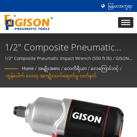
မြန်မာအက္ခရာ
1/2" Composite Pneumatic
Impact Wrenches (550 Ft.lb),
1/2" Composite Pneumatic Impact Wrench (550 ft.lb) / GISON
MACHINERY CO., LTD. သည် လေကိရိယာများ / လေထုကိရိယာများ
Air Impact Gun, Air Torque
Home
/
အမျိုးအစား
/
လေကိရိယာ
/
လေကြောင်းဝင့်
/
ထုတ်လုပ်မှုအတွေ့အကြုံ ၅၀ နှစ်ကျော်ရှိပြီး Gison သည် ISO-9001
ကွန်ပေါက် လေထု အကျိုးသက်ရောက်မှု လက်နက်
Wrench, Air Wrench /
အရည်အသွေးစနစ်အတည်ပြုချက်ကို ၂၅ နှစ်ကျော်ရရှိခဲ့သည်။ Gison
သည် လေကိရိယာများ / လေထုကိရိယာများ၏ ပရော်ဖက်ရှင်နယ်
အရည်အသွေးမြင့် လေထု
ထုတ်လုပ်သူ / ပေးသွင်းသူ ဖြစ်သည်။ ကျွန်ုပ်တို့၏ လေကိရိယာများ
အားလုံးကို
ကိရိယာများနှင့် Pneumatic
လက်ကိရိယာများ ထုတ်လုပ်သူ |
Gison