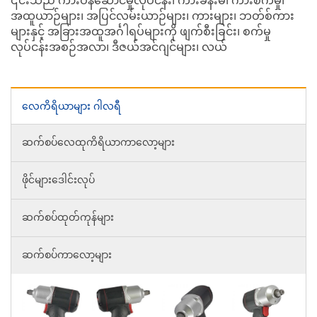
၎င်းသည် ကားဝန်ဆောင်မှုလုပ်ငန်း၊ ကားခန်းမ၊ ကားစက်မှု၊
အထူယာဉ်များ၊ အပြင်လမ်းယာဉ်များ၊ ကားများ၊ ဘတ်စ်ကား
များနှင့် အခြားအထူအင်္ဂါရပ်များကို ဖျက်စီးခြင်း၊ စက်မှု
လုပ်ငန်းအစဉ်အလာ၊ ဒီဇယ်အင်ဂျင်များ၊ လယ်
လေကိရိယာများ ဂါလရီ
ဆက်စပ်လေထုကိရိယာကာလော့များ
ဖိုင်များဒေါင်းလုပ်
ဆက်စပ်ထုတ်ကုန်များ
ဆက်စပ်ကာလော့များ