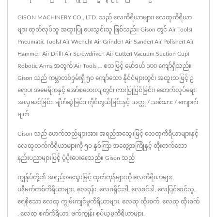
GISON MACHINERY CO., LTD. သည် လေကိရိယာများ၊ လေထုကိရိယာ
များ ထုတ်လုပ်သူ အထူးပြု ပေးသွင်းသူ ဖြစ်သည်။ Gison တွင် Air Tools၊
Pneumatic Tools၊ Air Wrench၊ Air Grinder၊ Air Sander၊ Air Polisher၊ Air
Hammer၊ Air Drill၊ Air Screwdriver၊ Air Cutter၊ Vacuum Suction Cup၊
Robotic Arms အတွက် Air Tools ... စသဖြင့် မော်ဒယ် 500 ကျော်ရှိသည်။
Gison သည် ကမ္ဘာတစ်ဝှမ်းရှိ ၅၀ ကျော်သော နိုင်ငံများတွင်၊ အထူးသဖြင့် ဥ
ရောပ၊ အမေရိကနှင့် အော်စတေးလျတွင်၊ ကားပြုပြင်ခြင်း၊ ဆောက်လုပ်ရေး၊
အလှဆင်ခြင်း၊ ချိတ်ဆွဲခြင်း၊ ကိုင်တွယ်ခြင်းနှင့် သတ္တု / သစ်သား / ကျောက်
မျက်
Gison သည် ဖောက်သည်များအား အရည်အသွေးမြင့် လေထုကိရိယာများနှင့်
လေထုလက်ကိရိယာများကို ၅၀ နှစ်ကြာ အတွေ့အကြုံနှင့် တိုးတက်သော
နည်းပညာများဖြင့် ပံ့ပိုးပေးနေသည်။ Gison သည်
ကျွန်ုပ်တို့၏ အရည်အသွေးမြင့် ထုတ်ကုန်များကို
လေကိရိယာများ
,
ပနီမက်တစ်ကိရိယာများ
,
လေဝှန်း
,
လေဂရိုင်းဒါ
,
လေစင်ဒါ
,
လေပြင်ဆင်သူ
,
ရေစိုသော လေထု ကျွမ်းကျင်မှုကိရိယာများ
,
လေထု ထိုးစက်
,
လေထု ထိုးစက်
,
လေထု စက်ကိရိယာ
,
ဗက်ကျွန်း စုပ်ယူမှုကိရိယာများ
,