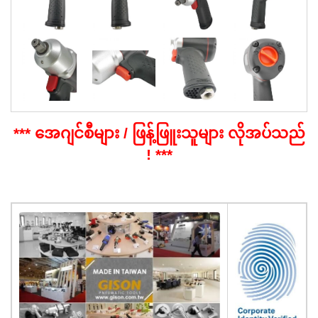
*** အေဂျင်စီများ / ဖြန့်ဖြူးသူများ လိုအပ်သည်
! ***