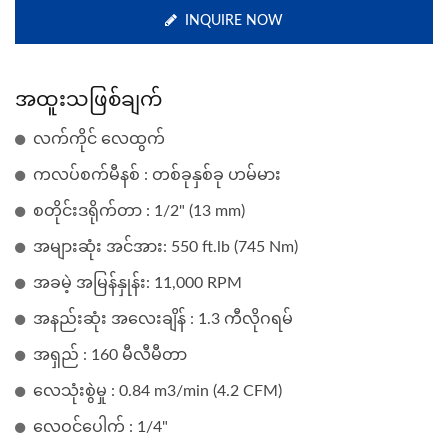
INQUIRE NOW
အထူးသဖြစ်ချက်
လက်ကိုင် လေထွက်
ကလပ်စက်မီနစ် : တစ်ခုနှစ်ခု ဟမ်မား
စတိုင်းဒရိုက်တာ : 1/2" (13 mm)
အများဆုံး အင်အား: 550 ft.lb (745 Nm)
အခမဲ့ အမြန်နှုန်း: 11,000 RPM
အနည်းဆုံး အလေးချိန် : 1.3 ကီလိုဂရမ်
အရှည် : 160 မီလီမီတာ
လေသုံးစွဲမှု : 0.84 m3/min (4.2 CFM)
လေဝင်ပေါက် : 1/4"