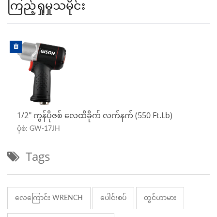
ကြည့်ရှုမှုသမိုင်း
1/2" ကွန်ပိုဇစ် လေထိခိုက် လက်နက် (550 Ft.lb)
ပုံစံ: GW-17JH
Tags
လေကြောင်း WRENCH
ပေါင်းစပ်
တွင်ဟာမား