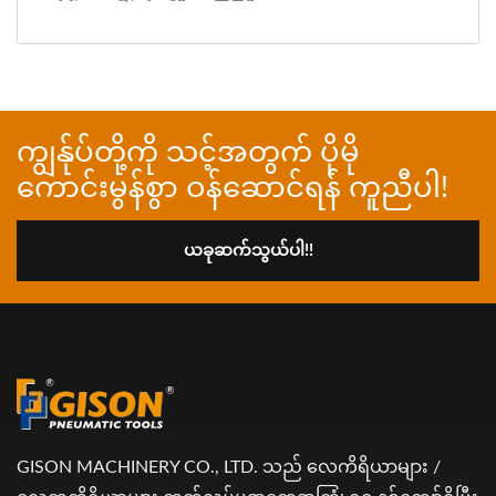
ကျွန်ုပ်တို့ကို သင့်အတွက် ပိုမို
ကောင်းမွန်စွာ ဝန်ဆောင်ရန် ကူညီပါ!
ယခုဆက်သွယ်ပါ!!
GISON MACHINERY CO., LTD. သည် လေကိရိယာများ /