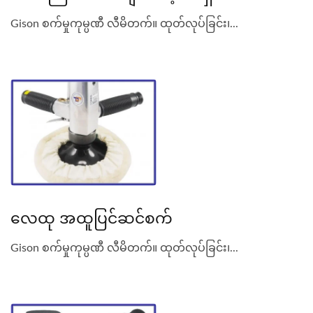
Gison စက်မှုကုမ္ပဏီ လီမိတက်။ ထုတ်လုပ်ခြင်း၊...
လေထု အထူပြင်ဆင်စက်
Gison စက်မှုကုမ္ပဏီ လီမိတက်။ ထုတ်လုပ်ခြင်း၊...