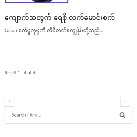
ကျောက်အတွက် ရေစို လက်မောင်းစက်
Gison စက်မှုကုမ္ပဏီ လီမိတက်။ ကျွန်ုပ်တို့သည်...
Result 1 - 4 of 4