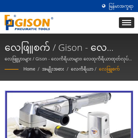
မြန်မာအက္ခရာ
လေဖြူစက် / Gison - လေ
ကိရိယာများ၊ လေထုကိရိယာ
လေဖြူပွားများ / Gison - လေကိရိယာများ၊ လေထုကိရိယာထုတ်လုပ်သူ
အထူးပြုပေးသူ
ထုတ်လုပ်သူ အထူးပြုပေးသူ
Home
/
အမျိုးအစား
/
လေကိရိယာ
/
လေဖြူစက်