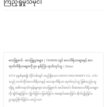
ကြည့်ရှုမှုသမိုင်း
လေဖြူစက် - လေဖြူပွားများ | TAIWAN တွင် လေကိရိယာများနှင့် လေ
ထုတ်ကိရိယာများကို ၅၀ နှစ်ကြာ ထုတ်လုပ်သူ | Gison
1973 ခုနှစ်မှစ၍ တိုင်ဝမ်တွင် တည်ရှိသော GISON MACHINERY CO., LTD.
သည် လက်ကိုင်လေကိရိယာနှင့် လေထုကိရိယာ ထုတ်လုပ်သူ ဖြစ်သည်။သူ
တို့ရဲ့ အဓိကထုတ်ကုန်များမှာ လေဖြူစက် အပါအဝင်၊ ဖိအားလေကိရိယာများ
ကို ချိတ်ဆွဲခြင်း၊ ဂျိုက်ခြင်း၊ ဖြတ်ခြင်း၊ အရောင်ဆေးခြင်း၊ စိုက်ပျိုးခြင်း၊
ဥယျာဉ်စိုက်ခြင်း၊ ယာဉ်/ယာ