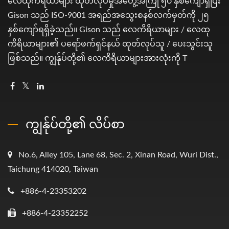
လေထုကိရိယာများ ထုတ်လုပ်မှုအတွေ့အကြုံ ၅၀ နှစ်ကျော်ရှိပြီး
Gison သည် ISO-9001 အရည်အသွေးစနစ်လက်မှတ်ကို ၂၅
နှစ်ကျော်ရရှိခဲ့သည်။ Gison သည် လေကိရိယာများ / လေထု
ကိရိယာများ၏ ပရော်ဖက်ရှင်နယ် ထုတ်လုပ်သူ / ပေးသွင်းသူ
ဖြစ်သည်။ ကျွန်ုပ်တို့၏ လေကိရိယာများအားလုံးကို T
ကျွန်ုပ်တို့၏ လိပ်စာ
No.6, Alley 105, Lane 68, Sec. 2, Xinan Road, Wuri Dist.,
Taichung 414020, Taiwan
+886-4-23353202
+886-4-23352252