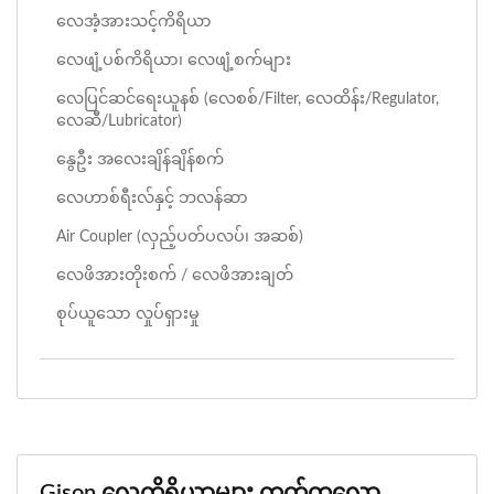
လေအံ့အားသင့်ကိရိယာ
လေဖျံ့ပစ်ကိရိယာ၊ လေဖျံ့စက်များ
လေပြင်ဆင်ရေးယူနစ် (လေစစ်/filter, လေထိန်း/regulator,
လေဆီ/lubricator)
နွေဦး အလေးချိန်ချိန်စက်
လေဟာစ်ရီးလ်နှင့် ဘလန်ဆာ
Air Coupler (လှည့်ပတ်ပလပ်၊ အဆစ်)
လေဖိအားတိုးစက် / လေဖိအားချတ်
စုပ်ယူသော လှုပ်ရှားမှု
Gison လေကိရိယာများ ကတ်တလော့