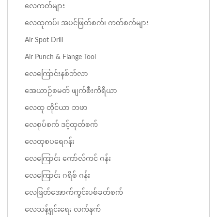
လေကတ်များ
လေထုကပ်၊ အပင်ဖြတ်စက်၊ ကတ်စက်များ
Air Spot Drill
Air Punch & Flange Tool
လေကြောင်းနစ်ဘ်လာ
အေယာဉ်စမတ် ဖျက်စီးကိရိယာ
လေထု တိုင်ယာ ဘဖာ
လေစုပ်စက် ဒင့်ထုတ်စက်
လေထုစပရေဂန်း
လေကြောင်း ကော်လ်ကင် ဂန်း
လေကြောင်း ဂရိစ် ဂန်း
လေဖြတ်အောက်ကွင်းပစ်ခတ်စက်
လေသန့်ရှင်းရေး လက်နက်