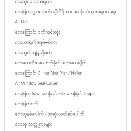
လေထုခေါက်ကိရိယာ
လေဖြတ်သွားရေးပန်းချီကိရိယာ၊ လေဖြတ်သွားရေးစာရေး
Air Drill
လေကြောင်း စက်ကွင်းထိုး
လေဟာရိုက်ဒရစ်ဗစ်တာ
လေထုတ်-ချိန်ညှိစက်
လေစက်ထိုး၊ လေစက်နိုက်၊ လေစက်ချိတ်
လေကြောင်း C Hog Ring Plier / Nailer
Air Window Seal Cutter
လေဖြတ် Saw, လေဖြတ် File, လေဖြတ် Lapper
လေဖြတ်စက်
လေထုနစ်ပေါက် / အဆုံးသတ်နစ်ပေါက်
လေထု သတ္တုရှားများ