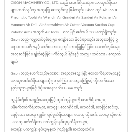
GISON MACHINERY CO., LTD. သည် လေကိရိယာများ၊ လေထုကိရိယာ
များ ထုတ်လုပ်သူ အထူးပြု ပေးသွင်းသူ ဖြစ်သည်။ Gison တွင် Air Tools၊
Pneumatic Tools၊ Air Wrench၊ Air Grinder၊ Air Sander၊ Air Polisher၊ Air
Hammer၊ Air Drill၊ Air Screwdriver၊ Air Cutter၊ Vacuum Suction Cup၊
Robotic Arms အတွက် Air Tools ... စသဖြင့် မော်ဒယ် 500 ကျော်ရှိသည်။
Gison သည် ကမ္ဘာတစ်ဝှမ်းရှိ ၅၀ ကျော်သော နိုင်ငံများတွင်၊ အထူးသဖြင့် ဥ
ရောပ၊ အမေရိကနှင့် အော်စတေးလျတွင်၊ ကားပြုပြင်ခြင်း၊ ဆောက်လုပ်ရေး၊
အလှဆင်ခြင်း၊ ချိတ်ဆွဲခြင်း၊ ကိုင်တွယ်ခြင်းနှင့် သတ္တု / သစ်သား / ကျောက်
မျက်
Gison သည် ဖောက်သည်များအား အရည်အသွေးမြင့် လေထုကိရိယာများနှင့်
လေထုလက်ကိရိယာများကို ၅၀ နှစ်ကြာ အတွေ့အကြုံနှင့် တိုးတက်သော
နည်းပညာများဖြင့် ပံ့ပိုးပေးနေသည်။ Gison သည်
ကျွန်ုပ်တို့၏ အရည်အသွေးမြင့် ထုတ်ကုန်များကို
လေကိရိယာများ
,
ပနီမက်တစ်ကိရိယာများ
,
လေဝှန်း
,
လေဂရိုင်းဒါ
,
လေစင်ဒါ
,
လေပြင်ဆင်သူ
,
ရေစိုသော လေထု ကျွမ်းကျင်မှုကိရိယာများ
,
လေထု ထိုးစက်
,
လေထု ထိုးစက်
,
လေထု စက်ကိရိယာ
,
ဗက်ကျွန်း စုပ်ယူမှုကိရိယာများ
,
စတုရန်း ဗက်ကျွန်း စုပ်ယူမှုခွက်
ကြည့်ရှုပါ၊
ဆက်သွယ်ပါ
။