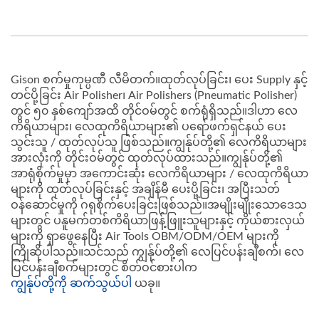
Gison စက်မှုကုမ္ပဏီ လီမိတက်။ထုတ်လုပ်ခြင်း၊ ပေး Supply နှင့်
တင်ပို့ခြင်း Air Polisher၊ Air Polishers (Pneumatic Polisher)
တွင် ၅၀ နှစ်ကျော်အထိ တိုင်ဝမ်တွင် စက်ရုံရှိသည်။ဒါဟာ လေ
ကိရိယာများ၊ လေထုကိရိယာများ၏ ပရော်ဖက်ရှင်နယ် ပေး
သွင်းသူ / ထုတ်လုပ်သူ ဖြစ်သည်။ကျွန်ုပ်တို့၏ လေကိရိယာများ
အားလုံးကို တိုင်းဝမ်တွင် ထုတ်လုပ်ထားသည်။ကျွန်ုပ်တို့၏
အာရုံစိုက်မှုမှာ အကောင်းဆုံး လေကိရိယာများ / လေထုကိရိယာ
များကို ထုတ်လုပ်ခြင်းနှင့် အချိန်မီ ပေးပို့ခြင်း၊ အပြီးသတ်
ဝန်ဆောင်မှုကို ဂရုစိုက်ပေးခြင်းဖြစ်သည်။အမျိုးမျိုးသောဒေသ
များတွင် ပနူမက်တစ်ကိရိယာဖြန့်ဖြူးသူများနှင့် ကိုယ်စားလှယ်
များကို ရှာဖွေနေပြီး Air Tools OBM/ODM/OEM များကို
ကြိုဆိုပါသည်။သင်သည် ကျွန်ုပ်တို့၏ လေပြင်ပန်းချီစက်၊ လေ
ပြင်ပန်းချီစက်များတွင် စိတ်ဝင်စားပါက
ကျွန်ုပ်တို့ကို ဆက်သွယ်ပါ
ယခု။