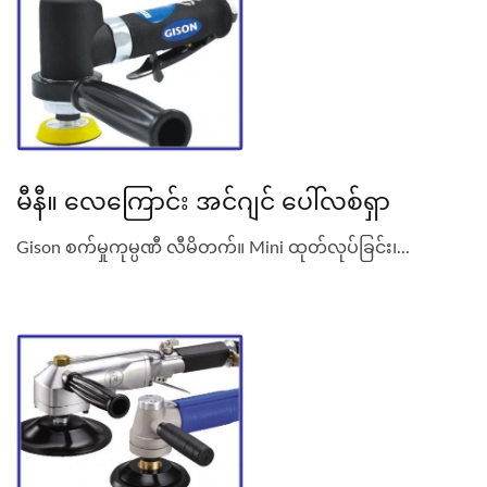
မီနီ။ လေကြောင်း အင်ဂျင် ပေါ်လစ်ရှာ
Gison စက်မှုကုမ္ပဏီ လီမိတက်။ Mini ထုတ်လုပ်ခြင်း၊...