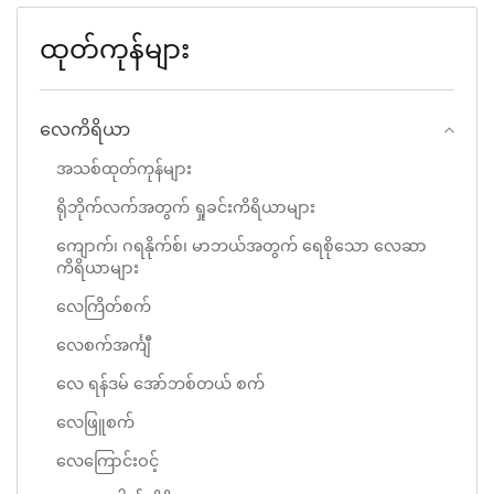
ထုတ်ကုန်များ
လေကိရိယာ
အသစ်ထုတ်ကုန်များ
ရိုဘိုက်လက်အတွက် ရှုခင်းကိရိယာများ
ကျောက်၊ ဂရနိုက်စ်၊ မာဘယ်အတွက် ရေစိုသော လေဆာ
ကိရိယာများ
လေကြိတ်စက်
လေစက်အင်္ကျီ
လေ ရန်ဒမ် အော်ဘစ်တယ် စက်
လေဖြူစက်
လေကြောင်းဝင့်