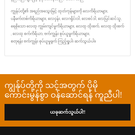
ကျွန်ုပ်တို့၏ အရည်အသွေးမြင့် ထုတ်ကုန်များကို
လေကိရိယာများ
,
ပနီမက်တစ်ကိရိယာများ
,
လေဝှန်း
,
လေဂရိုင်းဒါ
,
လေစင်ဒါ
,
လေပြင်ဆင်သူ
,
ရေစိုသော လေထု ကျွမ်းကျင်မှုကိရိယာများ
,
လေထု ထိုးစက်
,
လေထု ထိုးစက်
,
လေထု စက်ကိရိယာ
,
ဗက်ကျွန်း စုပ်ယူမှုကိရိယာများ
,
စတုရန်း ဗက်ကျွန်း စုပ်ယူမှုခွက်
ကြည့်ရှုပါ၊
ဆက်သွယ်ပါ
။
ကျွန်ုပ်တို့ကို သင့်အတွက် ပိုမို
ကောင်းမွန်စွာ ဝန်ဆောင်ရန် ကူညီပါ!
ယခုဆက်သွယ်ပါ!!