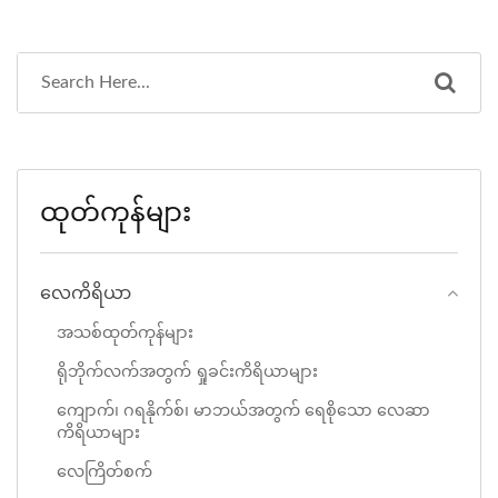
ထုတ်ကုန်များ
လေကိရိယာ
အသစ်ထုတ်ကုန်များ
ရိုဘိုက်လက်အတွက် ရှုခင်းကိရိယာများ
ကျောက်၊ ဂရနိုက်စ်၊ မာဘယ်အတွက် ရေစိုသော လေဆာ
ကိရိယာများ
လေကြိတ်စက်