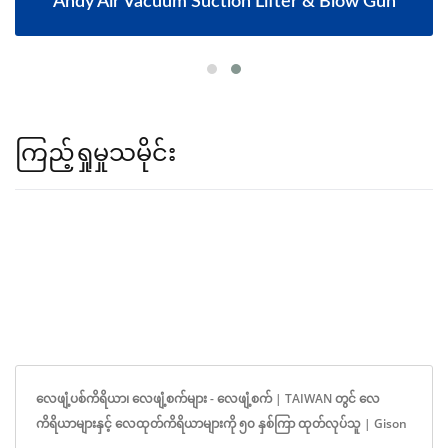
Andy Air Vacuum Suction Lifter & Blow Gun
ကြည့်ရှုမှုသမိုင်း
လေဖျံ့ပစ်ကိရိယာ၊ လေဖျံ့စက်များ - လေဖျံ့စက် | TAIWAN တွင် လေ
ကိရိယာများနှင့် လေထုတ်ကိရိယာများကို ၅၀ နှစ်ကြာ ထုတ်လုပ်သူ | Gison