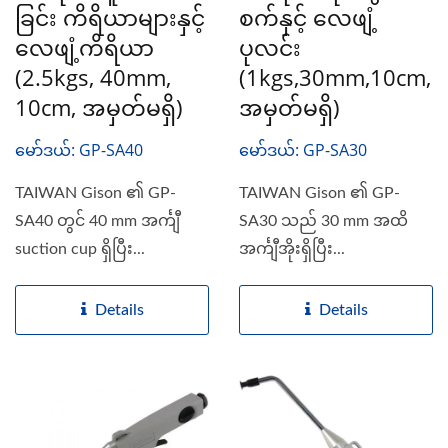
ခြင်း ကိရိယာများနှင့်
စက်နှင့် လေဖျံ့
လေဖျံ့ကိရိယာ
ပုလင်း
(2.5kgs, 40mm,
(1kgs,30mm,10cm,
10cm, အမှတ်မရှိ)
အမှတ်မရှိ)
မော်ဒယ်: GP-SA40
မော်ဒယ်: GP-SA30
TAIWAN Gison ၏ GP-
TAIWAN Gison ၏ GP-
SA40 တွင် 40 mm အင်္ကျီ
SA30 သည် 30 mm အထိ
suction cup ရှိပြီး...
အင်္ကျီအိုးရှိပြီး...
Details
Details