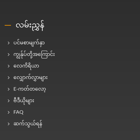
လမ်းညွှန်
ပင်မစာမျက်နှာ
ကျွန်ုပ်တို့အကြောင်း
လေကိရိယာ
လျှောက်လွှာများ
E-ကတ်တလော့
ဗီဒီယိုများ
FAQ
ဆက်သွယ်ရန်