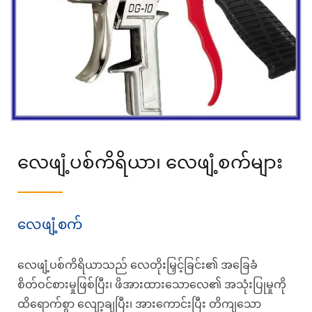
လေဖျံ့ပစ်ကိရိယာ၊ လေဖျံ့စက်များ
လေဖျံ့စက်
လေဖျံ့ပစ်ကိရိယာသည် လေတိုးမြှင့်ခြင်း၏ အခြေခံ
စိတ်ဝင်စားမှုဖြစ်ပြီး၊ ဖိအားထားသောလေ၏ အသုံးပြုမှုကို
ထိရောက်စွာ လျော့ချပြီး၊ အားကောင်းပြီး တိကျသော