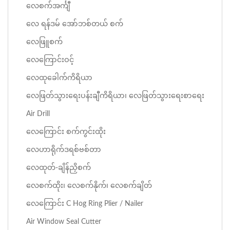
လေစက်အင်္ကျီ
လေ ရန်ဒမ် အော်ဘစ်တယ် စက်
လေဖြူစက်
လေကြောင်းဝင့်
လေထုခေါက်ကိရိယာ
လေဖြတ်သွားရေးပန်းချီကိရိယာ၊ လေဖြတ်သွားရေးစာရေး
Air Drill
လေကြောင်း စက်ကွင်းထိုး
လေဟာရိုက်ဒရစ်ဗစ်တာ
လေထုတ်-ချိန်ညှိစက်
လေစက်ထိုး၊ လေစက်နိုက်၊ လေစက်ချိတ်
လေကြောင်း C Hog Ring Plier / Nailer
Air Window Seal Cutter