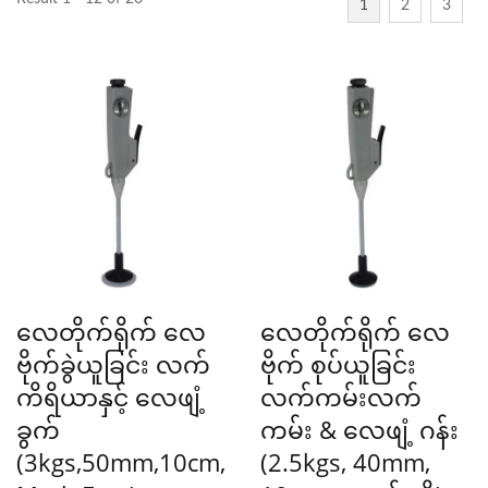
1
2
3
လေတိုက်ရိုက် လေ
လေတိုက်ရိုက် လေ
ဗိုက်ခွဲယူခြင်း လက်
ဗိုက် စုပ်ယူခြင်း
ကိရိယာနှင့် လေဖျံ့
လက်ကမ်းလက်
ခွက်
ကမ်း & လေဖျံ့ ဂန်း
(3kgs,50mm,10cm,
(2.5kgs, 40mm,