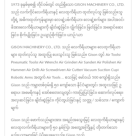
1973 ခုနှစ်မှစ၍ တိုင်ဝမ်တွင် တည်ရှိသော GISON MACHINERY CO., LTD.
သည် လက်ကိုင်လေကိရိယာနှင့် လေထုကိရိယာ ထုတ်လုပ်သူ ဖြစ်သည်။သူ
တို့ရဲ့ အဓိကထုတ်ကုန်များမှာ လေဖျံ့ပစ်ကိရိယာ၊ လေဖျံ့စက်များ အပါအဝင်၊
ဖိအားလေကိရိယာများကို ချိတ်ဆွဲခြင်း၊ ဂျိုက်ခြင်း၊ ဖြတ်ခြင်း၊ အရောင်ဆေး
ခြင်း၊ စိုက်ပျိုးခြင်း၊ ဥယျာဉ်စိုက်ခြင်း၊ ယာဉ်/ယာ
GISON MACHINERY CO., LTD. သည် လေကိရိယာများ၊ လေထုကိရိယာ
များ ထုတ်လုပ်သူ အထူးပြု ပေးသွင်းသူ ဖြစ်သည်။ Gison တွင် Air Tools၊
Pneumatic Tools၊ Air Wrench၊ Air Grinder၊ Air Sander၊ Air Polisher၊ Air
Hammer၊ Air Drill၊ Air Screwdriver၊ Air Cutter၊ Vacuum Suction Cup၊
Robotic Arms အတွက် Air Tools ... စသဖြင့် မော်ဒယ် 500 ကျော်ရှိသည်။
Gison သည် ကမ္ဘာတစ်ဝှမ်းရှိ ၅၀ ကျော်သော နိုင်ငံများတွင်၊ အထူးသဖြင့် ဥ
ရောပ၊ အမေရိကနှင့် အော်စတေးလျတွင်၊ ကားပြုပြင်ခြင်း၊ ဆောက်လုပ်ရေး၊
အလှဆင်ခြင်း၊ ချိတ်ဆွဲခြင်း၊ ကိုင်တွယ်ခြင်းနှင့် သတ္တု / သစ်သား / ကျောက်
မျက်
Gison သည် ဖောက်သည်များအား အရည်အသွေးမြင့် လေထုကိရိယာများနှင့်
လေထုလက်ကိရိယာများကို ၅၀ နှစ်ကြာ အတွေ့အကြုံနှင့် တိုးတက်သော
နည်းပညာများဖြင့် ပံ့ပိုးပေးနေသည်။ Gison သည်