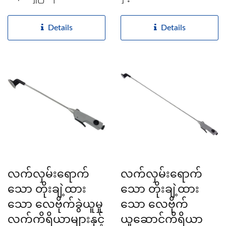
Details
Details
လက်လှမ်းရောက်
လက်လှမ်းရောက်
သော တိုးချဲ့ထား
သော တိုးချဲ့ထား
သော လေဗိုက်ခွဲယူမှု
သော လေဗိုက်
လက်ကိရိယာများနှင့်
ယူဆောင်ကိရိယာ