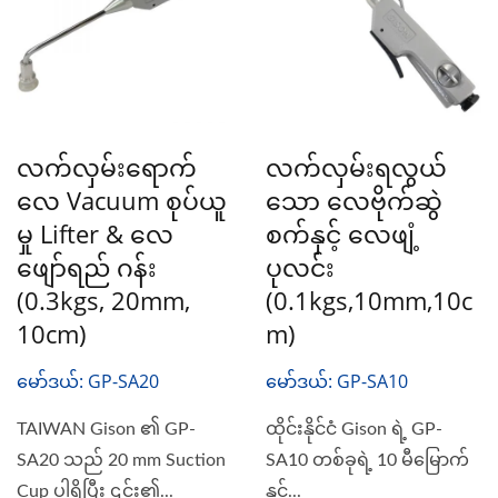
လက်လှမ်းရောက်
လက်လှမ်းရလွယ်
လေ Vacuum စုပ်ယူ
သော လေဗိုက်ဆွဲ
မှု Lifter & လေ
စက်နှင့် လေဖျံ့
ဖျော်ရည် ဂန်း
ပုလင်း
(0.3kgs, 20mm,
(0.1kgs,10mm,10c
10cm)
M)
မော်ဒယ်: GP-SA20
မော်ဒယ်: GP-SA10
TAIWAN Gison ၏ GP-
ထိုင်းနိုင်ငံ Gison ရဲ့ GP-
SA20 သည် 20 mm Suction
SA10 တစ်ခုရဲ့ 10 မီမြောက်
Cup ပါရှိပြီး ၎င်း၏...
နှင့်...