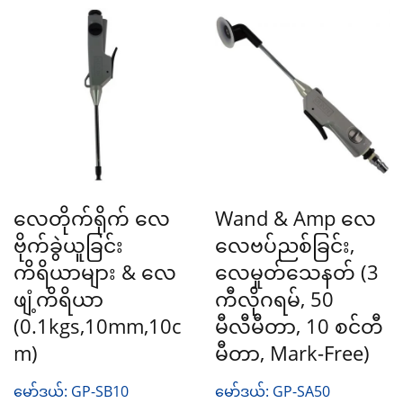
လေတိုက်ရိုက် လေ
Wand & Amp လေ
ဗိုက်ခွဲယူခြင်း
လေဗပ်ညစ်ခြင်း,
ကိရိယာများ & လေ
လေမှုတ်သေနတ် (3 ​​
ဖျံ့ကိရိယာ
ကီလိုဂရမ်, 50
(0.1kgs,10mm,10c
မီလီမီတာ, 10 စင်တီ
M)
မီတာ, Mark-Free)
မော်ဒယ်: GP-SB10
မော်ဒယ်: GP-SA50