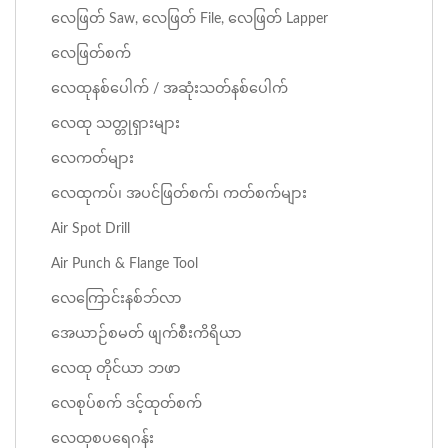
လေဖြတ် Saw, လေဖြတ် File, လေဖြတ် Lapper
လေဖြတ်စက်
လေထုနစ်ပေါက် / အဆုံးသတ်နစ်ပေါက်
လေထု သတ္တုရှားများ
လေကတ်များ
လေထုကပ်၊ အပင်ဖြတ်စက်၊ ကတ်စက်များ
Air Spot Drill
Air Punch & Flange Tool
လေကြောင်းနစ်ဘ်လာ
အေယာဉ်စမတ် ဖျက်စီးကိရိယာ
လေထု တိုင်ယာ ဘဖာ
လေစုပ်စက် ဒင့်ထုတ်စက်
လေထုစပရေဂန်း