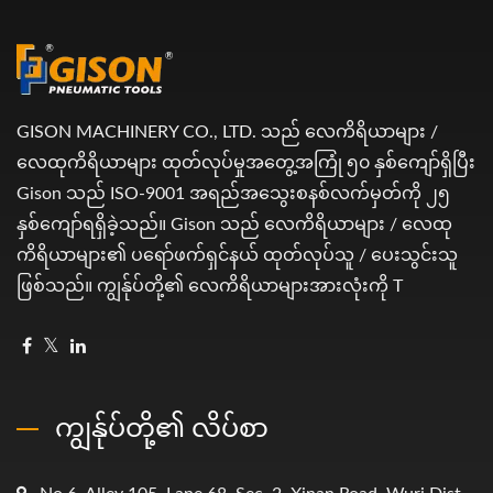
GISON MACHINERY CO., LTD. သည် လေကိရိယာများ /
လေထုကိရိယာများ ထုတ်လုပ်မှုအတွေ့အကြုံ ၅၀ နှစ်ကျော်ရှိပြီး
Gison သည် ISO-9001 အရည်အသွေးစနစ်လက်မှတ်ကို ၂၅
နှစ်ကျော်ရရှိခဲ့သည်။ Gison သည် လေကိရိယာများ / လေထု
ကိရိယာများ၏ ပရော်ဖက်ရှင်နယ် ထုတ်လုပ်သူ / ပေးသွင်းသူ
ဖြစ်သည်။ ကျွန်ုပ်တို့၏ လေကိရိယာများအားလုံးကို T
ကျွန်ုပ်တို့၏ လိပ်စာ