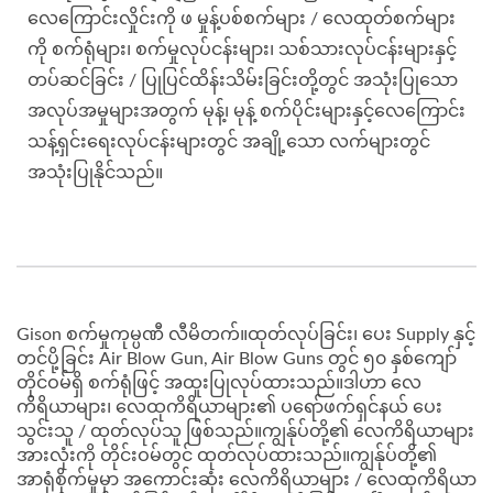
လေကြောင်းလှိုင်းကို ဖ မှုန့်ပစ်စက်များ / လေထုတ်စက်များ
ကို စက်ရုံများ၊ စက်မှုလုပ်ငန်းများ၊ သစ်သားလုပ်ငန်းများနှင့်
တပ်ဆင်ခြင်း / ပြုပြင်ထိန်းသိမ်းခြင်းတို့တွင် အသုံးပြုသော
အလုပ်အမှုများအတွက် မုန့်၊ မုန့် စက်ပိုင်းများနှင့်လေကြောင်း
သန့်ရှင်းရေးလုပ်ငန်းများတွင် အချို့သော လက်များတွင်
အသုံးပြုနိုင်သည်။
Gison စက်မှုကုမ္ပဏီ လီမိတက်။ထုတ်လုပ်ခြင်း၊ ပေး Supply နှင့်
တင်ပို့ခြင်း Air Blow Gun, Air Blow Guns တွင် ၅၀ နှစ်ကျော်
တိုင်ဝမ်ရှိ စက်ရုံဖြင့် အထူးပြုလုပ်ထားသည်။ဒါဟာ လေ
ကိရိယာများ၊ လေထုကိရိယာများ၏ ပရော်ဖက်ရှင်နယ် ပေး
သွင်းသူ / ထုတ်လုပ်သူ ဖြစ်သည်။ကျွန်ုပ်တို့၏ လေကိရိယာများ
အားလုံးကို တိုင်းဝမ်တွင် ထုတ်လုပ်ထားသည်။ကျွန်ုပ်တို့၏
အာရုံစိုက်မှုမှာ အကောင်းဆုံး လေကိရိယာများ / လေထုကိရိယာ