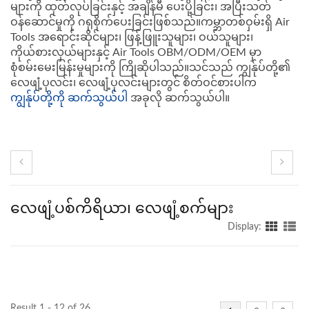
များကို ထုတ်လုပ်ခြင်းနှင့် အချိန်မီ ပေးပို့ခြင်း၊ အပြီးသတ်
ဝန်ဆောင်မှုကို ဂရုစိုက်ပေးခြင်းဖြစ်သည်။ကမ္ဘာတစ်ဝှမ်းရှိ Air
Tools အရောင်းဆိုင်များ၊ ဖြန့်ဖြူးသူများ၊ ဝယ်သူများ၊
ကိုယ်စားလှယ်များနှင့် Air Tools OBM/ODM/OEM မှာ
စုံစမ်းမေးမြန်းမှုများကို ကြိုဆိုပါသည်။သင်သည် ကျွန်ုပ်တို့၏
လေဖျံ့ပုလင်း၊ လေဖျံ့ပုလင်းများတွင် စိတ်ဝင်စားပါက
ကျွန်ုပ်တို့ကို ဆက်သွယ်ပါ
အခုလို ဆက်သွယ်ပါ။
လေဖျံ့ပစ်ကိရိယာ၊ လေဖျံ့စက်များ
Display:
Result 1 - 12 of 26