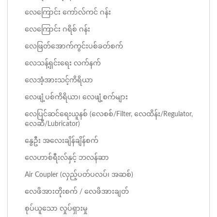
လေကြောင်း ကော်လ်ကင် ဂန်း
လေကြောင်း ဂရိစ် ဂန်း
လေဖြတ်အောက်ကွင်းပစ်ခတ်စက်
လေသန့်ရှင်းရေး လက်နက်
လေအံ့အားသင့်ကိရိယာ
လေဖျံ့ပစ်ကိရိယာ၊ လေဖျံ့စက်များ
လေပြင်ဆင်ရေးယူနစ် (လေစစ်/filter, လေထိန်း/regulator,
လေဆီ/lubricator)
နွေဦး အလေးချိန်ချိန်စက်
လေဟာစ်ရီးလ်နှင့် ဘလန်ဆာ
Air Coupler (လှည့်ပတ်ပလပ်၊ အဆစ်)
လေဖိအားတိုးစက် / လေဖိအားချတ်
စုပ်ယူသော လှုပ်ရှားမှု