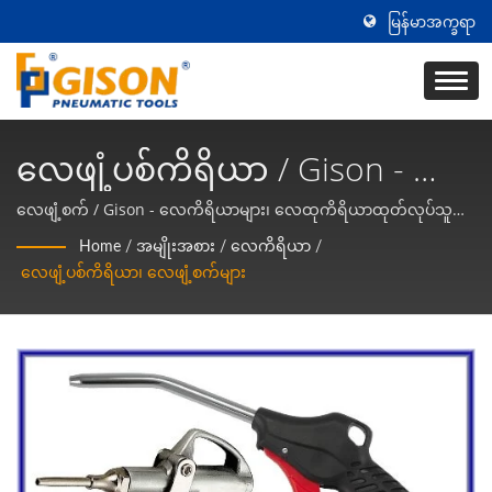
မြန်မာအက္ခရာ
လေဖျံ့ပစ်ကိရိယာ / Gison - လေ
ကိရိယာများ၊ လေထုကိရိယာ
လေဖျံ့စက် / Gison - လေကိရိယာများ၊ လေထုကိရိယာထုတ်လုပ်သူ
အထူးပြုပေးသူ
ထုတ်လုပ်သူ အထူးပြုပေးသူ
Home
/
အမျိုးအစား
/
လေကိရိယာ
/
လေဖျံ့ပစ်ကိရိယာ၊ လေဖျံ့စက်များ