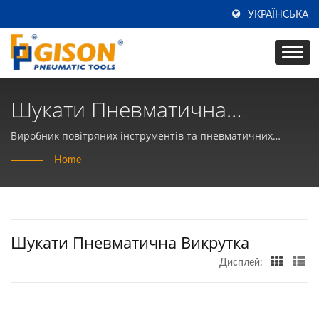
УКРАЇНСЬКА
Шукати Пневматична
Викрутка | Виробник
Виробник повітряних інструментів та пневматичних
ручних інструментів протягом 50 років у ТАЙВАНІ | Gison
Портативних Пневматичних
Home
Інструментів - Gison
Шукати Пневматична Викрутка
Дисплей: