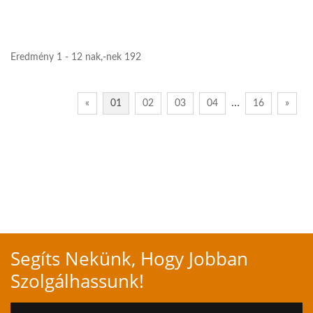
es orbit, központi
vákuumos...
Eredmény 1 - 12 nak,-nek 192
…
«
01
02
03
04
16
»
Segíts Nekünk, Hogy Jobban
Szolgálhassunk!