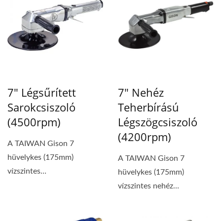
7" Légsűrített
7" Nehéz
Sarokcsiszoló
Teherbírású
(4500rpm)
Légszögcsiszoló
(4200rpm)
A TAIWAN Gison 7
hüvelykes (175mm)
A TAIWAN Gison 7
vízszintes
hüvelykes (175mm)
levegőszögcsiszoló GP-829
vízszintes nehéz
akár 4,500 RPM
légszögcsiszoló GP-929
sebességet...
akár 4,200...