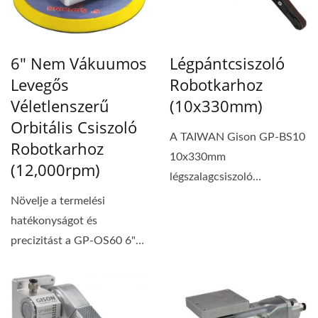
6" Nem Vákuumos
Légpántcsiszoló
Levegős
Robotkarhoz
Véletlenszerű
(10x330mm)
Orbitális Csiszoló
A TAIWAN Gison GP-BS10
Robotkarhoz
10x330mm
(12,000rpm)
légszalagcsiszoló
robotkarhoz
Növelje a termelési
(automatizálási
hatékonyságot és
rendszerhez)...
precizitást a GP-OS60 6"
Nem-Vákuumos Légies
Véletlenszerű...