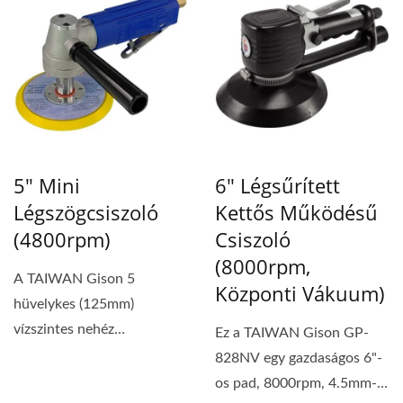
5" Mini
6" Légsűrített
Légszögcsiszoló
Kettős Működésű
(4800rpm)
Csiszoló
(8000rpm,
A TAIWAN Gison 5
Központi Vákuum)
hüvelykes (125mm)
vízszintes nehéz
Ez a TAIWAN Gison GP-
légszögcsiszoló GP-826
828NV egy gazdaságos 6"-
akár 4,800...
os pad, 8000rpm, 4.5mm-