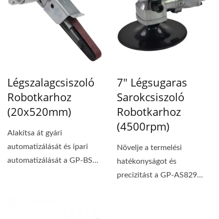
Légszalagcsiszoló
7" Légsugaras
Robotkarhoz
Sarokcsiszoló
(20x520mm)
Robotkarhoz
(4500rpm)
Alakítsa át gyári
automatizálását és ipari
Növelje a termelési
automatizálását a GP-BS20
hatékonyságot és
20x520mm légcsiszolóval,...
precizitást a GP-AS829
légies szögcsiszolóval,...