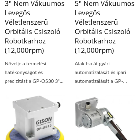
3" Nem Vákuumos
5" Nem Vákuumos
Levegős
Levegős
Véletlenszerű
Véletlenszerű
Orbitális Csiszoló
Orbitális Csiszoló
Robotkarhoz
Robotkarhoz
(12,000rpm)
(12,000rpm)
Növelje a termelési
Alakítsa át gyári
hatékonyságot és
automatizálását és ipari
precizitást a GP-OS30 3"
automatizálását a GP-
Nem Vákuumos Légies
OS50 5" Nem Vákuumos...
Rámpás...