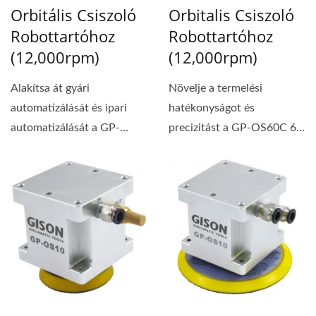
Orbitális Csiszoló
Orbitalis Csiszoló
Robottartóhoz
Robottartóhoz
(12,000rpm)
(12,000rpm)
Alakítsa át gyári
Növelje a termelési
automatizálását és ipari
hatékonyságot és
automatizálását a GP-
precizitást a GP-OS60C 6"
OS50C 5" Központi...
Központi Porszívós...