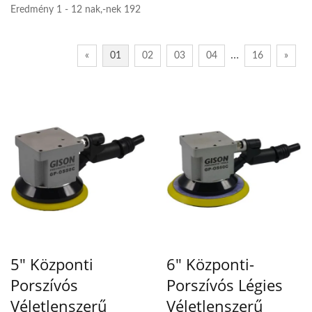
Eredmény 1 - 12 nak,-nek 192
…
«
01
02
03
04
16
»
5" Központi
6" Központi-
Porszívós
Porszívós Légies
Véletlenszerű
Véletlenszerű