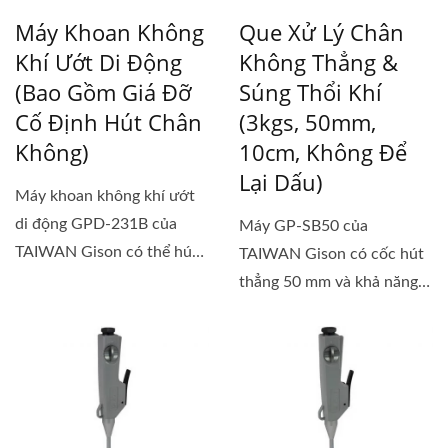
Máy Khoan Không
Que Xử Lý Chân
Khí Ướt Di Động
Không Thẳng &
(bao Gồm Giá Đỡ
Súng Thổi Khí
Cố Định Hút Chân
(3kgs, 50mm,
Không)
10cm, Không Để
Lại Dấu)
Máy khoan không khí ướt
di động GPD-231B của
Máy GP-SB50 của
TAIWAN Gison có thể hút
TAIWAN Gison có cốc hút
nhanh trên...
thẳng 50 mm và khả năng
hút tối đa là 3 kg. Nó có
thể...