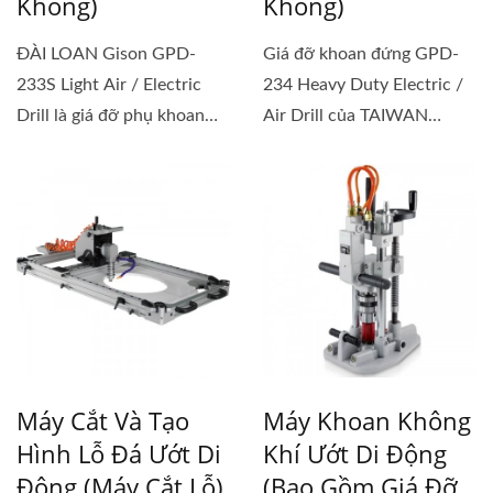
Không)
Không)
ĐÀI LOAN Gison GPD-
Giá đỡ khoan đứng GPD-
233S Light Air / Electric
234 Heavy Duty Electric /
Drill là giá đỡ phụ khoan
Air Drill của TAIWAN
thẳng đứng...
Gison là một...
Máy Cắt Và Tạo
Máy Khoan Không
Hình Lỗ Đá Ướt Di
Khí Ướt Di Động
Động (Máy Cắt Lỗ)
(bao Gồm Giá Đỡ