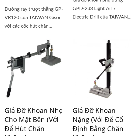
Giá đỡ khoan phụ đứng
GPD-233 Light Air /
Đường ray trượt thẳng GP-
Electric Drill của TAIWAN
VR120 của TAIWAN Gison
Gison là một...
với các cốc hút chân
không...
Giá Đỡ Khoan Nhẹ
Giá Đỡ Khoan
Cho Mặt Bên (với
Nặng (với Đế Cố
Đế Hút Chân
Định Bằng Chân