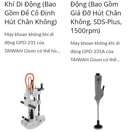
Khí Di Động (bao
Động (bao Gồm
Gồm Đế Cố Định
Giá Đỡ Hút Chân
Hút Chân Không)
Không, SDS-Plus,
1500rpm)
Máy khoan không khí di
động GPD-231 của
Máy khoan không khí di
TAIWAN Gison có thể hút
động GPD-231A của
nhanh trên bất...
TAIWAN Gison có thể
nhanh chóng bám vào...