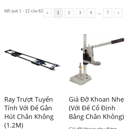
Kết quả 1 - 12 của 82
…
«
1
2
3
4
7
»
Ray Trượt Tuyến
Giá Đỡ Khoan Nhẹ
Tính Với Đế Gắn
(với Đế Cố Định
Hút Chân Không
Bằng Chân Không)
(1.2M)