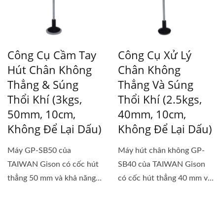
Công Cụ Cầm Tay
Công Cụ Xử Lý
Hút Chân Không
Chân Không
Thẳng & Súng
Thẳng Và Súng
Thổi Khí (3kgs,
Thổi Khí (2.5kgs,
50mm, 10cm,
40mm, 10cm,
Không Để Lại Dấu)
Không Để Lại Dấu)
Máy GP-SB50 của
Máy hút chân không GP-
TAIWAN Gison có cốc hút
SB40 của TAIWAN Gison
thẳng 50 mm và khả năng
có cốc hút thẳng 40 mm và
hút tối đa là 3 kg. Nó có
khả năng...
thể...