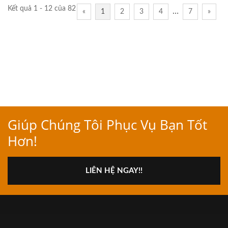
Kết quả 1 - 12 của 82
…
«
1
2
3
4
7
»
Giúp Chúng Tôi Phục Vụ Bạn Tốt
Hơn!
LIÊN HỆ NGAY!!