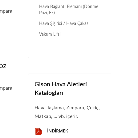
Hava Bağlantı Elemanı (Dönme
ımpara
Prizi, Ek)
Hava Şişirici / Hava Çakası
Vakum Lifti
oz
Gison Hava Aletleri
ımpara
Katalogları
Hava Taşlama, Zımpara, Çekiç,
Matkap, ... vb. içerir.
İNDIRMEK