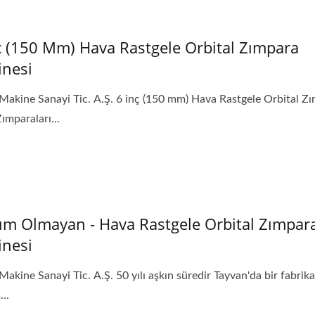
dy Hava Vakum Emici
Taşınabilir Hava Del
ırıcı & Üfleme Tabancası
Makinesi
ç (150 Mm) Hava Rastgele Orbital Zımpara
nesi
Makine Sanayi Tic. A.Ş. 6 inç (150 mm) Hava Rastgele Orbital Z
ımparaları...
m Olmayan - Hava Rastgele Orbital Zımpar
nesi
Makine Sanayi Tic. A.Ş. 50 yılı aşkın süredir Tayvan'da bir fabrika
..