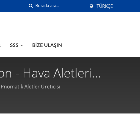
TÜRKÇE
R
SSS
BIZE ULAŞIN
n - Hava Aletleri
cisi
 Pnömatik Aletler Üreticisi