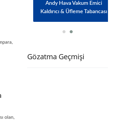
me
Andy Hava Vakum Emici
T
Kaldırıcı & Üfleme Tabancası
ımpara,
Gözatma Geçmişi
a
sı olan,