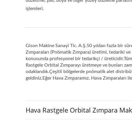
düzeltme, pas, boya ve diğer yüzey düzleme parlat
işlemleri.
Gison Makine Sanayi Tic. A.Ş.50 yıldan fazla bir sür
Zımparaları (Pnömatik Zımpara) üretimi, tedariki ve
konusunda profesyonel bir tedarikçi / üreticidir.T
Rastgele Orbital Zımparayı üretmeye ve bunları zaman
odaklandık.Çeşitli bölgelerde pnömatik alet distri
geldiniz.Eğer Hava Zımparamız, Hava Zımparaları ile 
Hava Rastgele Orbital Zımpara Mak