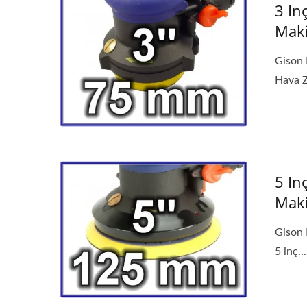
3 In
Maki
Gison 
Hava Z
5 In
Maki
Gison 
5 inç...