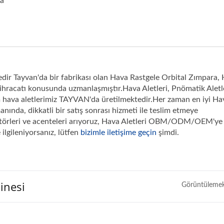
ma
edir Tayvan'da bir fabrikası olan Hava Rastgele Orbital Zımpara,
 ihracatı konusunda uzmanlaşmıştır.Hava Aletleri, Pnömatik Aletl
üm hava aletlerimiz TAYVAN'da üretilmektedir.Her zaman en iyi Ha
ında, dikkatli bir satış sonrası hizmeti ile teslim etmeye
bütörleri ve acenteleri arıyoruz, Hava Aletleri OBM/ODM/OEM'ye
ilgileniyorsanız, lütfen
bizimle iletişime geçin
şimdi.
inesi
Görüntülemek