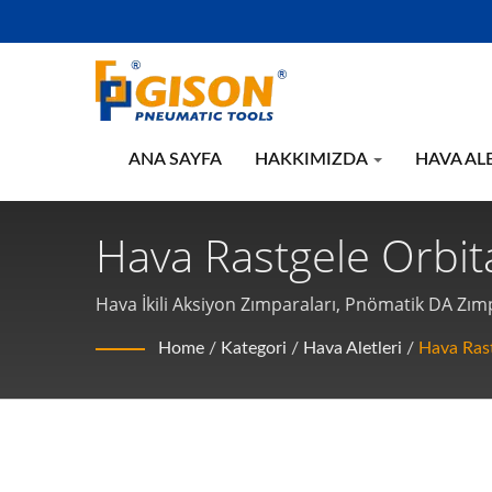
ANA SAYFA
HAKKIMIZDA
HAVA AL
Hava Rastgele Orbita
Profesyonel Tedarikçi
Hava İkili Aksiyon Zımparaları, Pnömatik DA Zımp
Home
/
Kategori
/
Hava Aletleri
/
Hava Rast