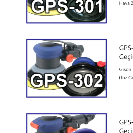
Hava Z
GPS-
Geçi
Gison 
(Toz Ge
GPS-
Geçi