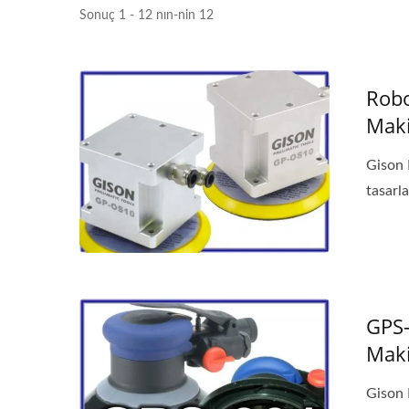
Sonuç 1 - 12 nın-nin 12
Robo
Maki
Gison 
tasarla
GPS-
Maki
Gison 