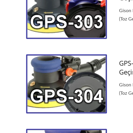
Gison 
(Toz Ge
GPS-
Geçi
Gison 
(Toz Ge