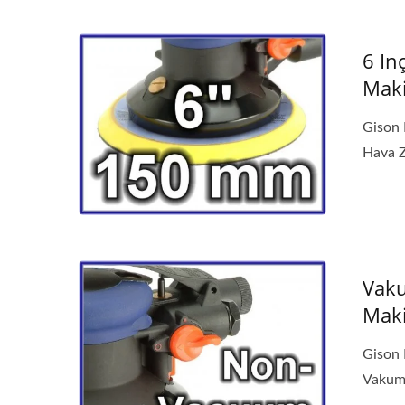
Taşınabilir Hava Delme
An
Makinesi
Kald
6 In
Maki
Gison 
Hava Z
Vaku
Maki
Gison 
Vakum.