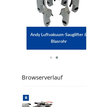
chine
Andy Luftvakuum-Sauglifter &
Tra
Blasrohr
Browserverlauf