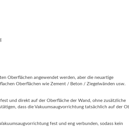
bare Luftbohrmaschine
Tragbare Luftbohrmasch
usive
(inklusive
g
msaugfixierständer, SDS-
Vakuumsaugfixierständer
 1500 U/min)
Plus, 1500 U/min)
l: GPD-231A
Modell: GPD-231A
tten Oberflächen angewendet werden, aber die neuartige
flachen Oberflächen wie Zement / Beton / Ziegelwänden usw.
fest und direkt auf der Oberfläche der Wand, ohne zusätzliche
stätigen, dass die Vakuumsaugvorrichtung tatsächlich auf der O
 Vakuumsaugvorrichtung fest und eng verbunden, sodass kein