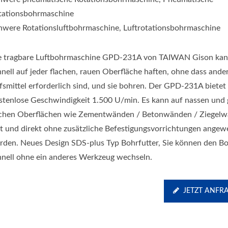
tationsbohrmaschine
hwere Rotationsluftbohrmaschine, Luftrotationsbohrmaschine
e tragbare Luftbohrmaschine GPD-231A von TAIWAN Gison ka
hnell auf jeder flachen, rauen Oberfläche haften, ohne dass ande
lfsmittel erforderlich sind, und sie bohren. Der GPD-231A bietet
stenlose Geschwindigkeit 1.500 U/min. Es kann auf nassen und
achen Oberflächen wie Zementwänden / Betonwänden / Ziegel
st und direkt ohne zusätzliche Befestigungsvorrichtungen ange
rden. Neues Design SDS-plus Typ Bohrfutter, Sie können den B
hnell ohne ein anderes Werkzeug wechseln.
JETZT ANFR