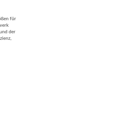
ößen für
werk
 und der
zienz,