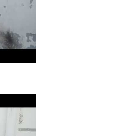
nsluftmeißelbohrer (SDS-plus, mit Vakuumsauger-Fixierstände