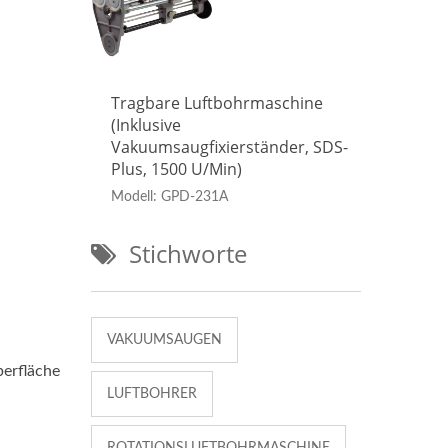
ine
Tragbare Luftbohrmaschine
Trag
(inklusive
(inkl
, SDS-
Vakuumsaugfixierständer, SDS-
Vaku
Plus, 1500 U/min)
Plus
Modell: GPD-231A
Model
Stichworte
VAKUUMSAUGEN
berfläche
LUFTBOHRER