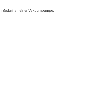
in Bedarf an einer Vakuumpumpe.
Luftvakuum-Sauglifter &
Tragbare Luftbohrmas
Blasrohr