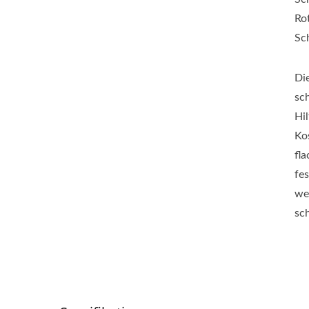
Ro
Sc
Di
sc
Hi
Ko
fl
fe
we
sc