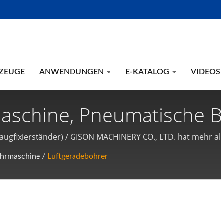
ZEUGE
ANWENDUNGEN
E-KATALOG
VIDEOS
maschine, Pneumatische 
ftbohrmaschine Mit Bohr
ugfixierständer) / GISON MACHINERY CO., LTD. hat mehr als
ison hat seit über 25 Jahren die ISO-9001-Qualitätssystemz
maschine Mit Bohrhalter
ohrmaschine
/
Luftgeradebohrer
ckluftwerkzeugen / Pneumatikwerkzeugen. Alle unsere Druckl
tionsbohrmaschine, Pneu
ine Schwere Rotationslu