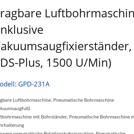
aschine / Hochwertige D
ragbare Luftbohrmaschi
erkzeuge Hersteller | 
inklusive
akuumsaugfixierständer,
DS-Plus, 1500 U/min)
odell: GPD-231A
agbare Luftbohrmaschine, Pneumatische Bohrmaschine
akuumsaugfuß)
ftbohrmaschine mit Bohrständer, Pneumatische Bohrmaschine m
hrhalterung
hwere pneumatische Rotationsbohrmaschine, Pneumatische