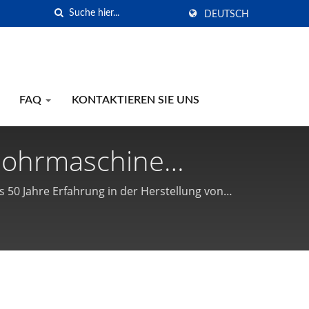
DEUTSCH
FAQ
KONTAKTIEREN SIE UNS
Bohrmaschine
ständer,
 50 Jahre Erfahrung in der Herstellung von
ertifizierung erreicht. Gison ist ein
ung Schwere
uftwerkzeuge werden in TAIWAN hergestellt.
matische
ftbohrmaschine,