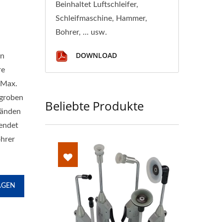
Beinhaltet Luftschleifer,
Schleifmaschine, Hammer,
Bohrer, ... usw.
DOWNLOAD
nn
re
 Max.
 groben
Beliebte Produkte
wänden
wendet
ohrer
AGEN