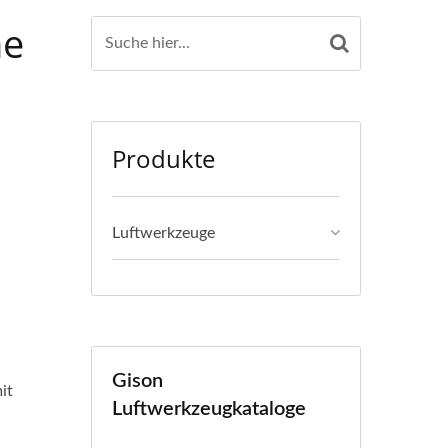
ruckluftwerkzeuge &
ne
Gison
Produkte
Luftwerkzeuge
Gison
it
Luftwerkzeugkataloge