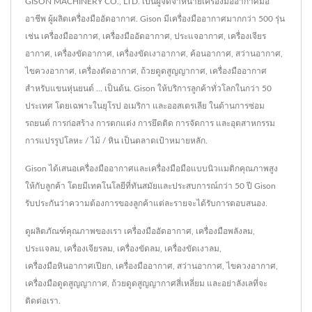
GISON MACHINERY CO., LTD. เป็นผู้จัดจำหน่ายเครื่องมืออากาศมือ
อาชีพ ผู้ผลิตเครื่องมืออัดอากาศ. Gison มีเครื่องมืออากาศมากกว่า 500 รุ่น
เช่น เครื่องมืออากาศ, เครื่องมืออัดอากาศ, ประแจอากาศ, เครื่องเจียร
อากาศ, เครื่องขัดอากาศ, เครื่องขัดเงาอากาศ, ค้อนอากาศ, สว่านอากาศ,
ไขควงอากาศ, เครื่องตัดอากาศ, ถ้วยดูดสูญญากาศ, เครื่องมืออากาศ
สำหรับแขนหุ่นยนต์ ... เป็นต้น. Gison ให้บริการลูกค้าทั่วโลกในกว่า 50
ประเทศ โดยเฉพาะในยุโรป อเมริกา และออสเตรเลีย ในด้านการซ่อม
รถยนต์ การก่อสร้าง การตกแต่ง การยึดติด การจัดการ และอุตสาหกรรม
การแปรรูปโลหะ / ไม้ / หิน เป็นตลาดเป้าหมายหลัก.
Gison ได้เสนอเครื่องมืออากาศและเครื่องมือมือแบบนิวแมติกคุณภาพสูง
ให้กับลูกค้า โดยมีเทคโนโลยีที่ทันสมัยและประสบการณ์กว่า 50 ปี Gison
รับประกันว่าความต้องการของลูกค้าแต่ละรายจะได้รับการตอบสนอง.
ดูผลิตภัณฑ์คุณภาพของเรา
เครื่องมืออัดอากาศ
,
เครื่องมือพลังลม
,
ประแจลม
,
เครื่องเจียรลม
,
เครื่องขัดลม
,
เครื่องขัดเงาลม
,
เครื่องมือหินอากาศเปียก
,
เครื่องมืออากาศ
,
สว่านอากาศ
,
ไขควงอากาศ
,
เครื่องมือดูดสูญญากาศ
,
ถ้วยดูดสูญญากาศสี่เหลี่ยม
และอย่าลังเลที่จะ
ติดต่อเรา
.