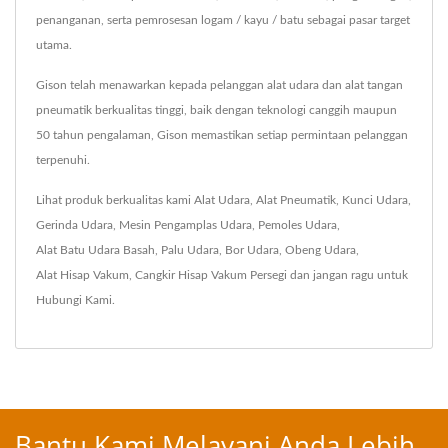
penanganan, serta pemrosesan logam / kayu / batu sebagai pasar target
utama.
Gison telah menawarkan kepada pelanggan alat udara dan alat tangan
pneumatik berkualitas tinggi, baik dengan teknologi canggih maupun
50 tahun pengalaman, Gison memastikan setiap permintaan pelanggan
terpenuhi.
Lihat produk berkualitas kami
Alat Udara
,
Alat Pneumatik
,
Kunci Udara
,
Gerinda Udara
,
Mesin Pengamplas Udara
,
Pemoles Udara
,
Alat Batu Udara Basah
,
Palu Udara
,
Bor Udara
,
Obeng Udara
,
Alat Hisap Vakum
,
Cangkir Hisap Vakum Persegi
dan jangan ragu untuk
Hubungi Kami
.
Bantu Kami Melayani Anda Lebih