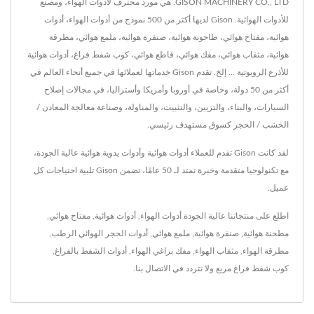
GISON MACHINERY CO., LTD. هي مورد محترف لأدوات الهواء، ومصنع
للأدوات الهوائية. Gison لديها أكثر من 500 نموذج من أدوات الهواء، أدوات
هوائية، مفتاح هوائي، طاحونة هوائية، صنفرة هوائية، ملمع هوائي، مطرقة
هوائية، مثقاب هوائي، مفك هوائي، قاطع هوائي، كوب شفط فراغ، أدوات هوائية
للأذرع الروبوتية ... إلخ. تقدم Gison خدماتها لعملائها في جميع أنحاء العالم في
أكثر من 50 دولة، وخاصة في أوروبا وأمريكا وأستراليا، في مجالات إصلاح
السيارات، والبناء، والتزيين، والتثبيت، والمناولة، وصناعة معالجة المعادن /
الخشب / الحجر كسوق مستهدف رئيسي.
لقد كانت Gison تقدم للعملاء أدوات هوائية وأدوات يدوية هوائية عالية الجودة،
مع تكنولوجيا متقدمة وخبرة تمتد لـ 50 عامًا، تضمن Gison تلبية احتياجات كل
عميل.
اطلع على منتجاتنا عالية الجودة
أدوات الهواء
,
أدوات هوائية
,
مفتاح هوائي
,
مطحنة هوائية
,
صنفرة هوائية
,
ملمع هوائي
,
أدوات الحجر الهوائي الرطب
,
مطرقة الهواء
,
مثقاب الهواء
,
مفك براغي الهواء
,
أدوات الشفط بالفراغ
,
كوب شفط فراغ مربع
ولا تتردد في
الاتصال بنا
.