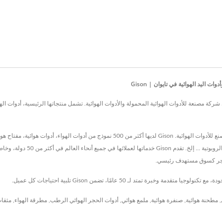
اليد الهوائية في تايوان | Gison
ايوان، GISON MACHINERY CO., LTD.، منذ عام 1973، وهي شركة مصنعة للأدوات الهوائية المحمولة والأدوات الهوائية. تشمل منتجات
GISON MACHINERY CO., LTD. هي مورد محترف لأدوات الهواء، ومصنع للأدوات الهوائية. Gison لد
هوائي، مفك هوائي، قاطع هوائي، ك
الحجر كسوق مستهدف رئيسي.
,
مطحنة هوائية
,
صنفرة هوائية
,
ملمع هوائي
,
أدوات الحجر الهوائي الرطب
,
مطرقة الهواء
,
مثقاب