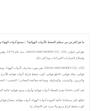
ما هو الغرض من منظم الضغط للأدوات الهوائية؟ | مصنع أدوات الهواء وأدوات 
تقع في ت
وإصلاح السيارات/المركبات وما إلى ذلك.
والتزيين، والتثبيت، والمناولة، وصناعة معالجة المعادن / الخشب / 
لقد كانت Gison تقدم للعملاء أدوات هوائية وأدوات يدوية هوائية عالية الجودة، مع تكنولوجيا متقدمة وخبرة تمتد لـ 50 عامًا، تضمن Gison تلبية احتياجات كل عميل.
اطلع على منتجاتنا عالية الجودة
أدوات الهواء
,
أدوات هوائية
,
مفتاح هوائي
كوب شفط فراغ مربع
ولا تتردد في
الاتصال بنا
.