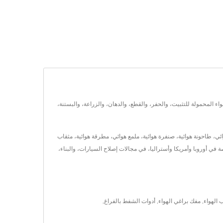
ها الرئيسية، أدوات الهواء المحمولة للتثبيت، والحفر، والقطع، والدهان، والزراعة، والبستنة،
يها أكثر من 500 نموذج من أدوات الهواء، أدوات هوائية، مفتاح هوائي، طاحونة هوائية، صنفرة هوائية، ملمع هوائي، مطرقة هوائية، مثقاب
وب شفط فراغ، أدوات هوائية للأذرع الروبوتية ... إلخ. تقدم Gison خدماتها لعملائها في جميع أنحاء العالم في أكثر من 50 دولة، وخاصة في أوروبا وأمريكا وأستراليا، في مجالات إصلاح السيارات، والبناء،
 الهواء
,
مفك براغي الهواء
,
أدوات الشفط بالفراغ
,