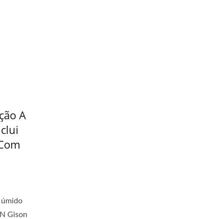
ção A
clui
 Com
r úmido
N Gison