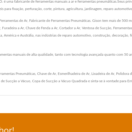
 uma fabricante de ferramentas manuais a ar e ferramentas pneumáticas.Seus princ
 para fixação, perfuração, corte, pintura, agricultura, jardinagem, reparo automotivo
rramentas de Ar, Fabricante de Ferramentas Pneumáticas. Gison tem mais de 500 mo
 Ar, Furadeira a Ar, Chave de Fenda a Ar, Cortador a Ar, Ventosa de Sucção, Ferramentas
 América e Austrália, nas indústrias de reparo automotivo, construção, decoração, 
rramentas manuais de alta qualidade, tanto com tecnologia avançada quanto com 50 a
rramentas Pneumáticas
,
Chave de Ar
,
Esmerilhadeira de Ar
,
Lixadeira de Ar
,
Polidora d
 de Sucção a Vácuo
,
Copa de Sucção a Vácuo Quadrada
e sinta-se à vontade para
En
hor!