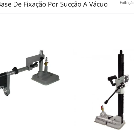
ase De Fixação Por Sucção A Vácuo
Exibiçã
dy Lifter De Sucção A
Máquina De Perfuração
ácuo & Pistola De Ar
Portátil