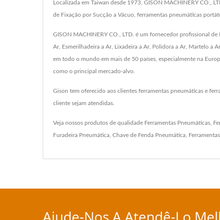
Localizada em Taiwan desde 1973, GISON MACHINERY CO., LTD. é
de Fixação por Sucção a Vácuo, ferramentas pneumáticas portáteis
GISON MACHINERY CO., LTD. é um fornecedor profissional de Fe
Ar, Esmerilhadeira a Ar, Lixadeira a Ar, Polidora a Ar, Martelo a
em todo o mundo em mais de 50 países, especialmente na Europa,
como o principal mercado-alvo.
Gison tem oferecido aos clientes ferramentas pneumáticas e fe
cliente sejam atendidas.
Veja nossos produtos de qualidade
Ferramentas Pneumáticas
,
Fe
Furadeira Pneumática
,
Chave de Fenda Pneumática
,
Ferramentas
Ajude-Nos A Atendê-Lo Mel