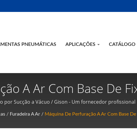
AMENTAS PNEUMÁTICAS
APLICAÇÕES
CATÁLOGO
ção A Ar Com Base De Fi
Fornecedor Profissional
o por Sucção a Vácuo / Gison - Um fornecedor profissional
 De Ferramentas Pneumát
cas
/
Furadeira A Ar
/
Máquina De Perfuração A Ar Com Base De 