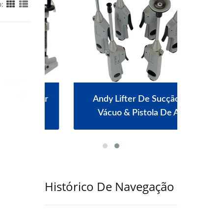
o:
 A Ar
Andy Lifter De Sucção A
Máq
Vácuo & Pistola De Ar
Histórico De Navegação