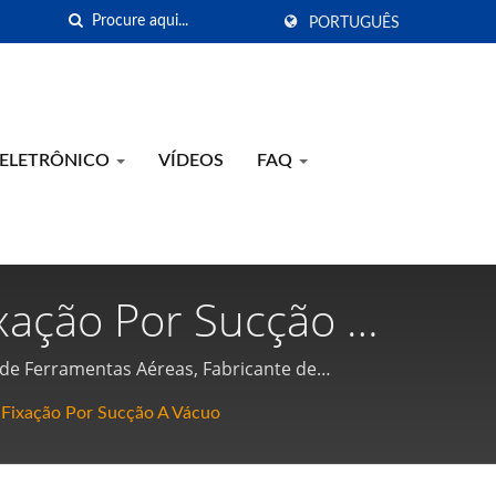
PORTUGUÊS
 ELETRÔNICO
VÍDEOS
FAQ
xação Por Sucção A
 De Ferramentas
 de Ferramentas Aéreas, Fabricante de
icas
Fixação Por Sucção A Vácuo