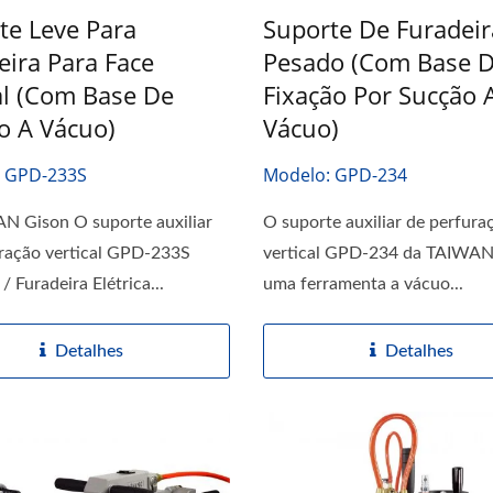
te Leve Para
Suporte De Furadeir
eira Para Face
Pesado (com Base 
al (com Base De
Fixação Por Sucção 
o A Vácuo)
Vácuo)
: GPD-233S
Modelo: GPD-234
N Gison O suporte auxiliar
O suporte auxiliar de perfura
ração vertical GPD-233S
vertical GPD-234 da TAIWAN
 / Furadeira Elétrica...
uma ferramenta a vácuo...
Detalhes
Detalhes