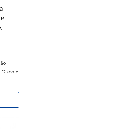
a
De
A
ção
 Gison é