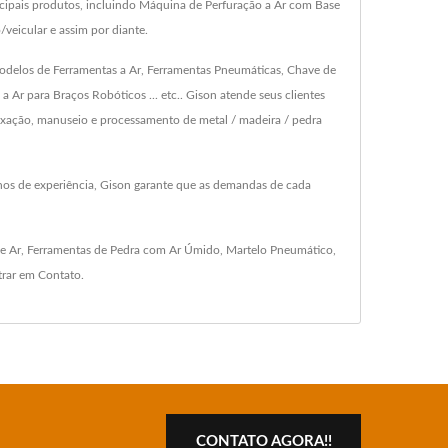
ipais produtos, incluindo Máquina de Perfuração a Ar com Base
/veicular e assim por diante.
delos de Ferramentas a Ar, Ferramentas Pneumáticas, Chave de
 a Ar para Braços Robóticos ... etc.. Gison atende seus clientes
fixação, manuseio e processamento de metal / madeira / pedra
nos de experiência, Gison garante que as demandas de cada
e Ar
,
Ferramentas de Pedra com Ar Úmido
,
Martelo Pneumático
,
trar em Contato
.
CONTATO AGORA!!