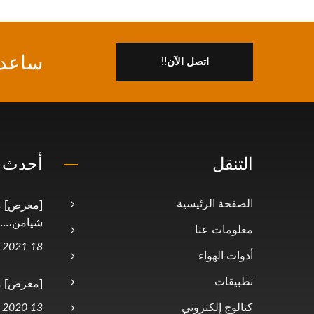
ساعدن
اتصل الآن!!
التنقل
أحدث ا
[معرض] م
الصفحة الرئيسية
شيامن،...
معلومات عنا
18 May, 2021
أدوات الهواء
[معرض] معرض
تطبيقات
كتالوج إلكتروني
13 Oct, 2020