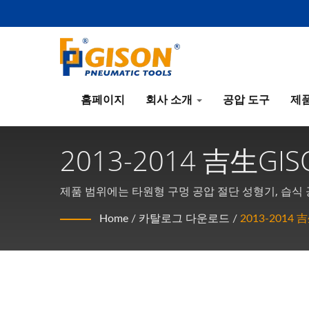
홈페이지
회사 소개
공압 도구
제
2013-2014 吉生G
제품 범위에는 타원형 구멍 공압 절단 성형기, 습식 공
보조 도구 및 흡입컵 ...등 다양한 석재용 공압 도구
Home
/
카탈로그 다운로드
/
2013-2014