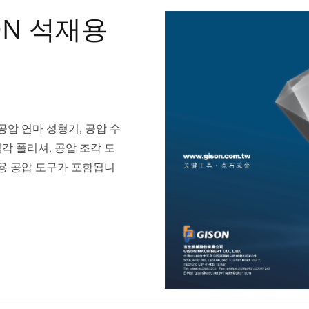
SON 석재용
공압 연마 성형기, 공압 수
직각 폴리셔, 공압 조각 도
석재용 공압 도구가 포함됩니