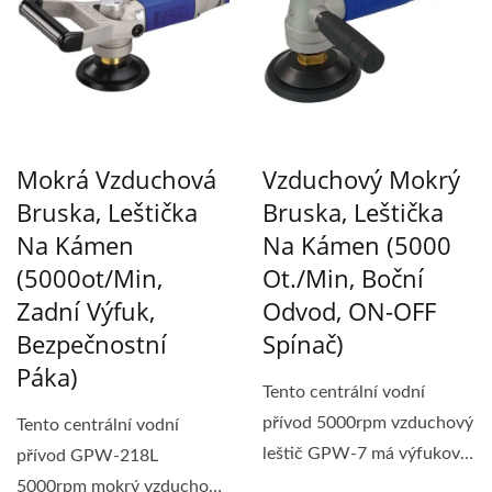
Mokrá Vzduchová
Vzduchový Mokrý
Bruska, Leštička
Bruska, Leštička
Na Kámen
Na Kámen (5000
(5000ot/min,
Ot./min, Boční
Zadní Výfuk,
Odvod, ON-OFF
Bezpečnostní
Spínač)
Páka)
Tento centrální vodní
přívod 5000rpm vzduchový
Tento centrální vodní
leštič GPW-7 má výfukový
přívod GPW-218L
otvor na přední...
5000rpm mokrý vzduchový