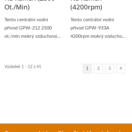
Ot./min)
(4200rpm)
Tento centrální vodní
Tento centrální vodní
přívod GPW-212 2500
přívod GPW-933A
ot./min mokrý vzduchový
4200rpm mokrý vzduchový
leštič má přední/nízký...
bruska má přední
výfukový...
Výsledek 1 - 12 z 41
1
2
3
4