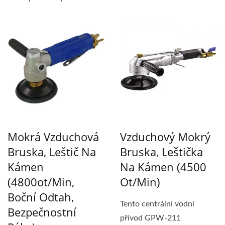
bruska má bezpečnostní...
Mokrá Vzduchová
Vzduchový Mokrý
Bruska, Leštič Na
Bruska, Leštička
Kámen
Na Kámen (4500
(4800ot/min,
Ot/min)
Boční Odtah,
Tento centrální vodní
Bezpečnostní
přívod GPW-211