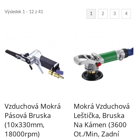
Výsledek 1 - 12 z 41
1
2
3
4
Vzduchová Mokrá
Mokrá Vzduchová
Pásová Bruska
Leštička, Bruska
(10x330mm,
Na Kámen (3600
18000rpm)
Ot./min, Zadní