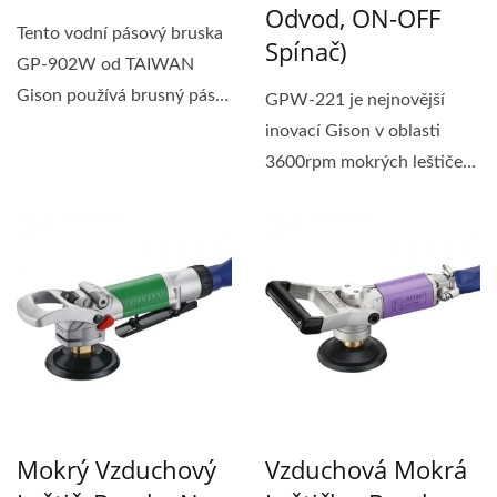
Odvod, ON-OFF
Tento vodní pásový bruska
Spínač)
GP-902W od TAIWAN
Gison používá brusný pás
GPW-221 je nejnovější
10x330mm a volná...
inovací Gison v oblasti
3600rpm mokrých leštiček
s ON/OFF spínačem...
Mokrý Vzduchový
Vzduchová Mokrá