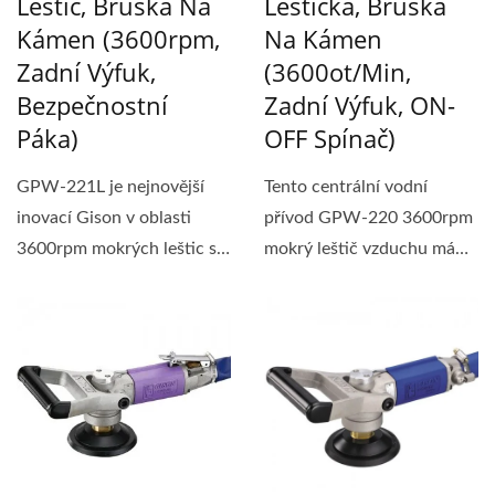
Leštič, Bruska Na
Leštička, Bruska
Kámen (3600rpm,
Na Kámen
Zadní Výfuk,
(3600ot/min,
Bezpečnostní
Zadní Výfuk, ON-
Páka)
OFF Spínač)
GPW-221L je nejnovější
Tento centrální vodní
inovací Gison v oblasti
přívod GPW-220 3600rpm
3600rpm mokrých leštic s
mokrý leštič vzduchu má
bezpečnostní...
větší válec,...