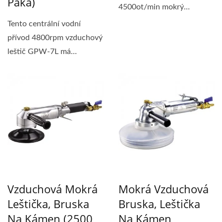
Páka)
4500ot/min mokrý
vzduchový bruska má
Tento centrální vodní
přední/nízký...
přívod 4800rpm vzduchový
leštič GPW-7L má
bezpečnostní páku...
Vzduchová Mokrá
Mokrá Vzduchová
Leštička, Bruska
Bruska, Leštička
Na Kámen (2500
Na Kámen